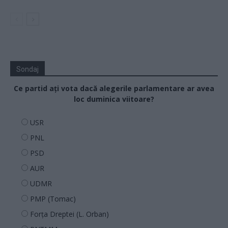
Sondaj
Ce partid ați vota dacă alegerile parlamentare ar avea
loc duminica viitoare?
USR
PNL
PSD
AUR
UDMR
PMP (Tomac)
Forța Dreptei (L. Orban)