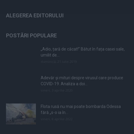
ALEGEREA EDITORULUI
POSTĂRI POPULARE
„Adio, țară de căcat!” Bătut în fața casei sale,
umilit de...
duminică, 21 iulie 2019
Adevăr și mituri despre virusul care produce
COVID-19. Analiza a doi...
vineri, 3 aprilie 2020
Flota rusă nu mai poate bombarda Odessa
fără „s-o ia în...
vineri, 8 aprilie 2022