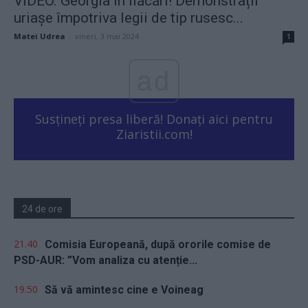
VIDEO. Georgia în flăcări! Demonstrații
uriașe împotriva legii de tip rusesc...
Matei Udrea
-
vineri, 3 mai 2024
1
ad
Susțineți presa liberă! Donați aici pentru
Ziaristii.com!
24 de ore
21.40
Comisia Europeană, după ororile comise de
PSD-AUR: ”Vom analiza cu atenție...
19.50
Să vă amintesc cine e Voineag