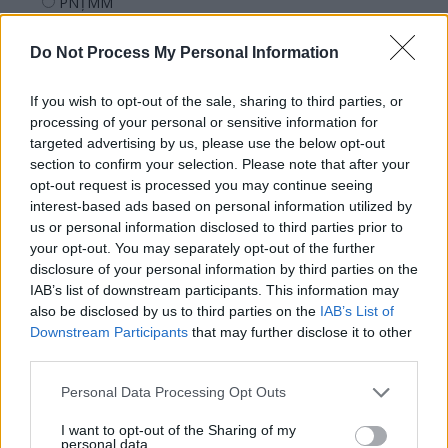
PNȚMM
REPER
Do Not Process My Personal Information
SENS
SOS (Șoșoacă)
If you wish to opt-out of the sale, sharing to third parties, or
POT (Gavrilă)
processing of your personal or sensitive information for
targeted advertising by us, please use the below opt-out
PACE (Peia)
section to confirm your selection. Please note that after your
Acțiunea Conservatoare (Târziu)
opt-out request is processed you may continue seeing
interest-based ads based on personal information utilized by
PDF (Lazarus)
us or personal information disclosed to third parties prior to
PUSL (D. Voiculescu)
your opt-out. You may separately opt-out of the further
disclosure of your personal information by third parties on the
PNȚCD (Pavelescu)
IAB’s list of downstream participants. This information may
PNCR (Terheș)
also be disclosed by us to third parties on the
IAB’s List of
Partidul Patrioților (Surugiu)
Downstream Participants
that may further disclose it to other
third parties.
FAR (Coarnă)
România pe Primul Loc (Ponta)
Personal Data Processing Opt Outs
Altul
I want to opt-out of the Sharing of my
personal data.