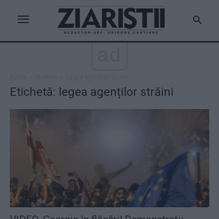
ad
Acasă
Etichete
Legea agenților străini
Etichetă: legea agenților străini