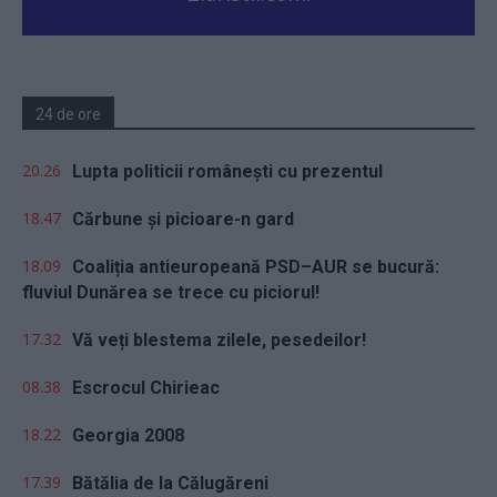
24 de ore
20.26
Lupta politicii românești cu prezentul
18.47
Cărbune și picioare-n gard
18.09
Coaliția antieuropeană PSD–AUR se bucură:
fluviul Dunărea se trece cu piciorul!
17.32
Vă veți blestema zilele, pesedeilor!
08.38
Escrocul Chirieac
18.22
Georgia 2008
17.39
Bătălia de la Călugăreni