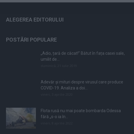
ALEGEREA EDITORULUI
POSTĂRI POPULARE
„Adio, țară de căcat!” Bătut în fața casei sale,
umilit de...
duminică, 21 iulie 2019
Adevăr și mituri despre virusul care produce
COVID-19. Analiza a doi...
vineri, 3 aprilie 2020
Flota rusă nu mai poate bombarda Odessa
fără „s-o ia în...
vineri, 8 aprilie 2022