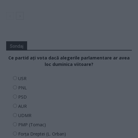
Sondaj
Ce partid ați vota dacă alegerile parlamentare ar avea
loc duminica viitoare?
USR
PNL
PSD
AUR
UDMR
PMP (Tomac)
Forța Dreptei (L. Orban)