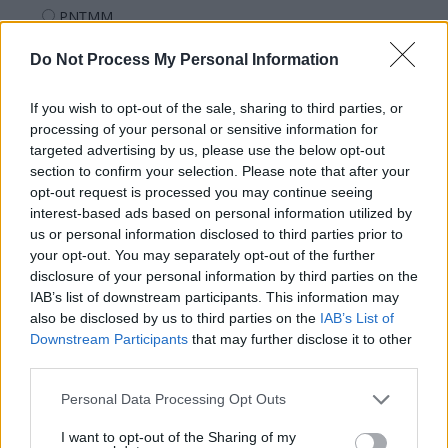
PNȚMM
REPER
Do Not Process My Personal Information
SENS
SOS (Șoșoacă)
If you wish to opt-out of the sale, sharing to third parties, or
processing of your personal or sensitive information for
POT (Gavrilă)
targeted advertising by us, please use the below opt-out
PACE (Peia)
section to confirm your selection. Please note that after your
opt-out request is processed you may continue seeing
Acțiunea Conservatoare (Târziu)
interest-based ads based on personal information utilized by
PDF (Lazarus)
us or personal information disclosed to third parties prior to
your opt-out. You may separately opt-out of the further
PUSL (D. Voiculescu)
disclosure of your personal information by third parties on the
PNȚCD (Pavelescu)
IAB’s list of downstream participants. This information may
PNCR (Terheș)
also be disclosed by us to third parties on the
IAB’s List of
Downstream Participants
that may further disclose it to other
Partidul Patrioților (Surugiu)
third parties.
FAR (Coarnă)
Personal Data Processing Opt Outs
România pe Primul Loc (Ponta)
Altul
I want to opt-out of the Sharing of my