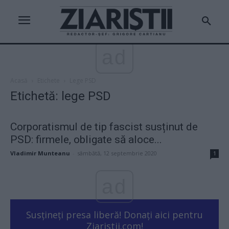
ad
Acasă
Etichete
Lege PSD
Etichetă: lege PSD
Corporatismul de tip fascist susținut de
PSD: firmele, obligate să aloce...
Vladimir Munteanu
-
sâmbătă, 12 septembrie 2020
1
ad
Susțineți presa liberă! Donați aici pentru
Ziaristii.com!