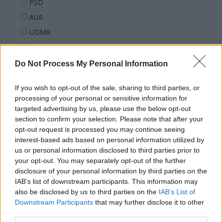
PSD
AUR
UDMR
PMP (Tomac)
Forța Dreptei (L. Orban)
Do Not Process My Personal Information
PNȚMM
If you wish to opt-out of the sale, sharing to third parties, or
REPER
processing of your personal or sensitive information for
SENS
targeted advertising by us, please use the below opt-out
section to confirm your selection. Please note that after your
SOS (Șoșoacă)
opt-out request is processed you may continue seeing
POT (Gavrilă)
interest-based ads based on personal information utilized by
us or personal information disclosed to third parties prior to
PACE (Peia)
your opt-out. You may separately opt-out of the further
Acțiunea Conservatoare (Târziu)
disclosure of your personal information by third parties on the
PDF (Lazarus)
IAB’s list of downstream participants. This information may
also be disclosed by us to third parties on the
IAB’s List of
PUSL (D. Voiculescu)
Downstream Participants
that may further disclose it to other
PNȚCD (Pavelescu)
third parties.