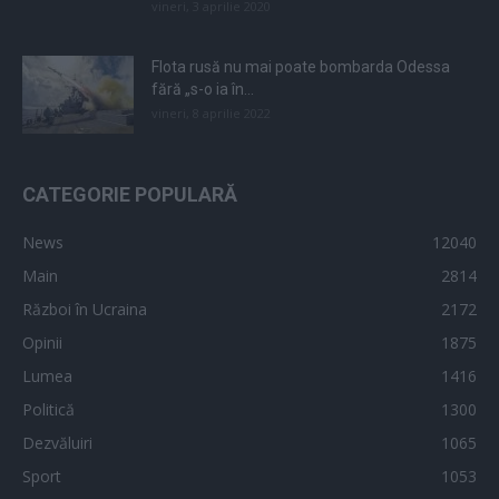
vineri, 3 aprilie 2020
Flota rusă nu mai poate bombarda Odessa
fără „s-o ia în...
vineri, 8 aprilie 2022
CATEGORIE POPULARĂ
News
12040
Main
2814
Război în Ucraina
2172
Opinii
1875
Lumea
1416
Politică
1300
Dezvăluiri
1065
Sport
1053