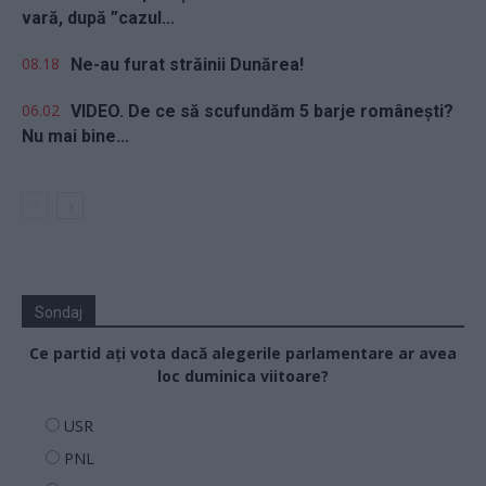
vară, după ”cazul...
08.18
Ne-au furat străinii Dunărea!
06.02
VIDEO. De ce să scufundăm 5 barje românești?
Nu mai bine...
Sondaj
Ce partid ați vota dacă alegerile parlamentare ar avea
loc duminica viitoare?
USR
PNL