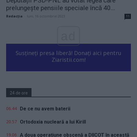
Deputații PSD-PNL au votat legea care
prelungește pensiile speciale încă 40...
Redacţia
-
luni, 16 octombrie 2023
11
ad
Susțineți presa liberă! Donați aici pentru
Ziaristii.com!
24 de ore
06.44
De ce nu avem baterii
20.57
Ortodoxia nucleară a lui Kirill
19.06
A doua operațiune obscenă a DIICOT în această