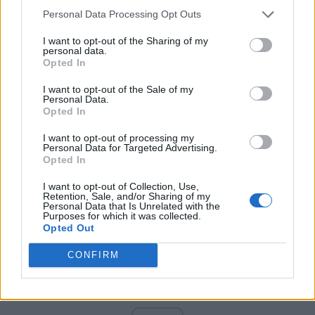
PNCR (Terheș)
Personal Data Processing Opt Outs
Partidul Patrioților (Surugiu)
I want to opt-out of the Sharing of my
FAR (Coarnă)
personal data.
Opted In
România pe Primul Loc (Ponta)
Altul
I want to opt-out of the Sale of my
Personal Data.
Opted In
I want to opt-out of processing my
Arată rezultatele
Personal Data for Targeted Advertising.
Opted In
Arhiva sondajelor
I want to opt-out of Collection, Use,
Retention, Sale, and/or Sharing of my
Personal Data that Is Unrelated with the
Purposes for which it was collected.
Opted Out
CONFIRM