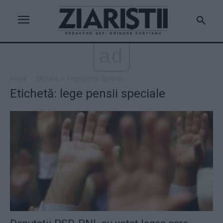
ad
Acasă
Etichete
Lege pensii speciale
Etichetă: lege pensii speciale