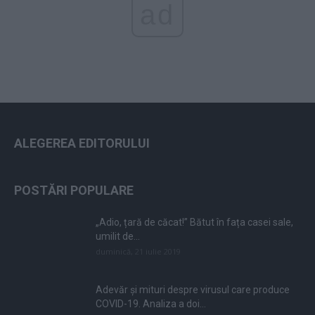
ad
ALEGEREA EDITORULUI
POSTĂRI POPULARE
„Adio, țară de căcat!” Bătut în fața casei sale,
umilit de...
duminică, 21 iulie 2019
Adevăr și mituri despre virusul care produce
COVID-19. Analiza a doi...