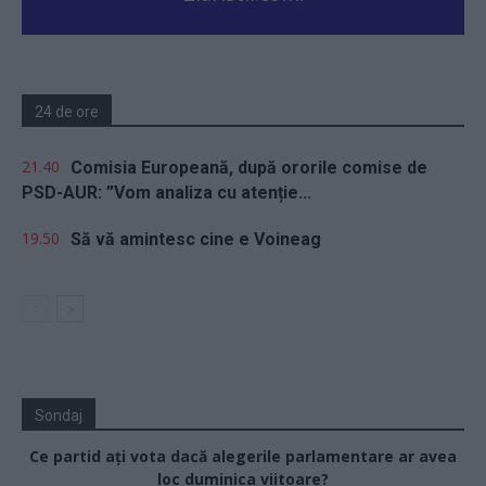
24 de ore
21.40
Comisia Europeană, după ororile comise de
PSD-AUR: ”Vom analiza cu atenție...
19.50
Să vă amintesc cine e Voineag
Sondaj
Ce partid ați vota dacă alegerile parlamentare ar avea
loc duminica viitoare?