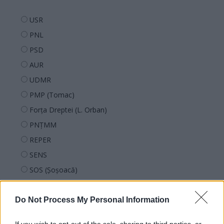
USR
PNL
PSD
AUR
UDMR
PMP (Tomac)
Forța Dreptei (L. Orban)
PNȚMM
REPER
SENS
SOS (Șoșoacă)
POT (Gavrilă)
PACE (Peia)
Do Not Process My Personal Information
Acțiunea Conservatoare (Târziu)