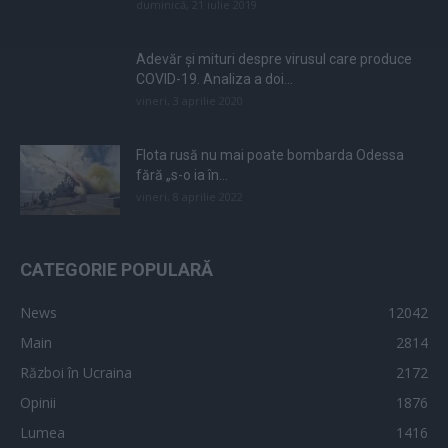
duminică, 21 iulie 2019
Adevăr și mituri despre virusul care produce
COVID-19. Analiza a doi...
vineri, 3 aprilie 2020
Flota rusă nu mai poate bombarda Odessa
fără „s-o ia în...
vineri, 8 aprilie 2022
CATEGORIE POPULARĂ
News
12042
Main
2814
Război în Ucraina
2172
Opinii
1876
Lumea
1416