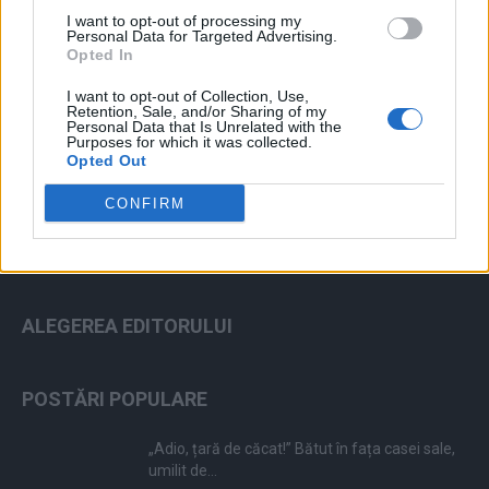
I want to opt-out of processing my
Personal Data for Targeted Advertising.
Opted In
I want to opt-out of Collection, Use,
ad
Retention, Sale, and/or Sharing of my
Personal Data that Is Unrelated with the
Purposes for which it was collected.
Opted Out
CONFIRM
ALEGEREA EDITORULUI
POSTĂRI POPULARE
„Adio, țară de căcat!” Bătut în fața casei sale,
umilit de...