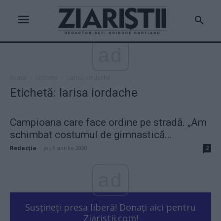
ad
Acasă
Etichete
Larisa iordache
Etichetă: larisa iordache
Campioana care face ordine pe stradă. „Am
schimbat costumul de gimnastică...
Redacţia
-
joi, 9 aprilie 2020
2
ad
Susțineți presa liberă! Donați aici pentru
Ziaristii.com!