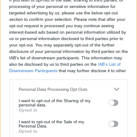
If you wish to opt-out of the sale, sharing to third parties, or
PDF (Lazarus)
processing of your personal or sensitive information for
PUSL (D. Voiculescu)
targeted advertising by us, please use the below opt-out
section to confirm your selection. Please note that after your
PNȚCD (Pavelescu)
opt-out request is processed you may continue seeing
PNCR (Terheș)
interest-based ads based on personal information utilized by
us or personal information disclosed to third parties prior to
Partidul Patrioților (Surugiu)
your opt-out. You may separately opt-out of the further
FAR (Coarnă)
disclosure of your personal information by third parties on the
IAB’s list of downstream participants. This information may
România pe Primul Loc (Ponta)
also be disclosed by us to third parties on the
IAB’s List of
Altul
Downstream Participants
that may further disclose it to other
third parties.
Personal Data Processing Opt Outs
Arată rezultatele
I want to opt-out of the Sharing of my
personal data.
Arhiva sondajelor
Opted In
I want to opt-out of the Sale of my
Personal Data.
Opted In