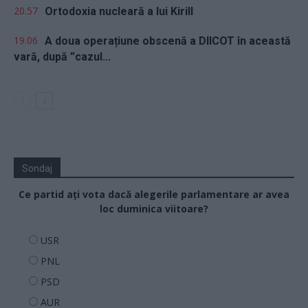
20.57
Ortodoxia nucleară a lui Kirill
19.06
A doua operațiune obscenă a DIICOT în această
vară, după ”cazul...
Sondaj
Ce partid ați vota dacă alegerile parlamentare ar avea
loc duminica viitoare?
USR
PNL
PSD
AUR