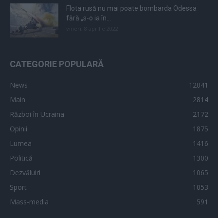
Flota rusă nu mai poate bombarda Odessa
fără „s-o ia în...
vineri, 8 aprilie 2022
CATEGORIE POPULARĂ
News
12041
Main
2814
Război în Ucraina
2172
Opinii
1875
Lumea
1416
Politică
1300
Dezvăluiri
1065
Sport
1053
Mass-media
591