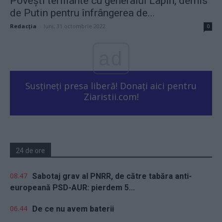
Povești terifiante cu generalul Lapin, demis
de Putin pentru înfrângerea de...
Redacţia
-
luni, 31 octombrie 2022
0
ad
Susțineți presa liberă! Donați aici pentru
Ziaristii.com!
24 de ore
08.47
Sabotaj grav al PNRR, de către tabăra anti-
europeană PSD-AUR: pierdem 5...
06.44
De ce nu avem baterii