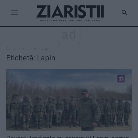
ad
Acasă
Etichete
Lapin
Etichetă: Lapin