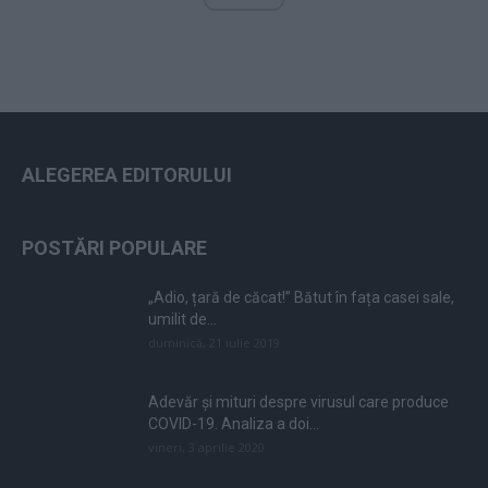
ALEGEREA EDITORULUI
POSTĂRI POPULARE
„Adio, țară de căcat!” Bătut în fața casei sale,
umilit de...
duminică, 21 iulie 2019
Adevăr și mituri despre virusul care produce
COVID-19. Analiza a doi...
vineri, 3 aprilie 2020