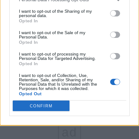
FAR (Coarnă)
I want to opt-out of the Sharing of my
personal data.
România pe Primul Loc (Ponta)
Opted In
Altul
I want to opt-out of the Sale of my
Personal Data.
Opted In
Arată rezultatele
I want to opt-out of processing my
Personal Data for Targeted Advertising.
Opted In
Arhiva sondajelor
I want to opt-out of Collection, Use,
Retention, Sale, and/or Sharing of my
Personal Data that Is Unrelated with the
Purposes for which it was collected.
Opted Out
CONFIRM
ad