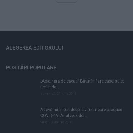
ALEGEREA EDITORULUI
POSTĂRI POPULARE
„Adio, țară de căcat!” Bătut în fața casei sale,
umilit de...
duminică, 21 iulie 2019
Adevăr și mituri despre virusul care produce
COVID-19. Analiza a doi...
vineri, 3 aprilie 2020