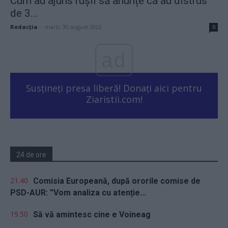
Cum au ajuns rușii să anunțe că au distrus
de 3...
Redacţia
-
marți, 30 august 2022
0
ad
Susțineți presa liberă! Donați aici pentru
Ziaristii.com!
24 de ore
21.40
Comisia Europeană, după ororile comise de
PSD-AUR: ”Vom analiza cu atenție...
19.50
Să vă amintesc cine e Voineag