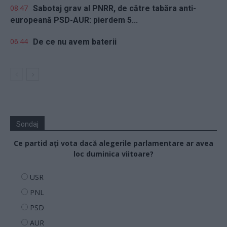
08.47
Sabotaj grav al PNRR, de către tabăra anti-
europeană PSD-AUR: pierdem 5...
06.44
De ce nu avem baterii
Sondaj
Ce partid ați vota dacă alegerile parlamentare ar avea
loc duminica viitoare?
USR
PNL
PSD
AUR