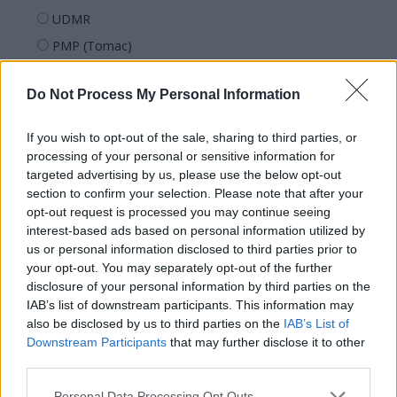
UDMR
PMP (Tomac)
Forța Dreptei (L. Orban)
Do Not Process My Personal Information
PNȚMM
REPER
If you wish to opt-out of the sale, sharing to third parties, or
SENS
processing of your personal or sensitive information for
targeted advertising by us, please use the below opt-out
SOS (Șoșoacă)
section to confirm your selection. Please note that after your
POT (Gavrilă)
opt-out request is processed you may continue seeing
interest-based ads based on personal information utilized by
PACE (Peia)
us or personal information disclosed to third parties prior to
Acțiunea Conservatoare (Târziu)
your opt-out. You may separately opt-out of the further
PDF (Lazarus)
disclosure of your personal information by third parties on the
IAB’s list of downstream participants. This information may
PUSL (D. Voiculescu)
also be disclosed by us to third parties on the
IAB’s List of
PNȚCD (Pavelescu)
Downstream Participants
that may further disclose it to other
third parties.
PNCR (Terheș)
Partidul Patrioților (Surugiu)
Personal Data Processing Opt Outs