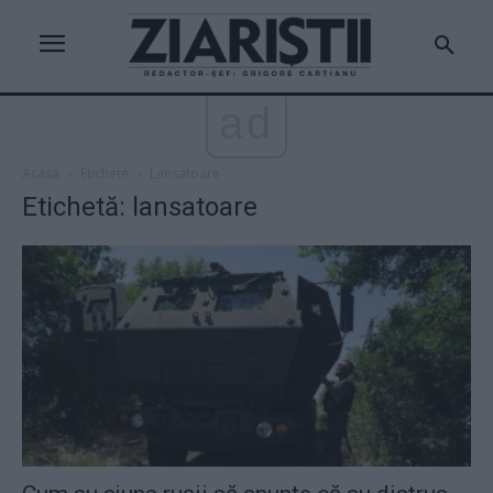
ad
Acasă
Etichete
Lansatoare
Etichetă: lansatoare