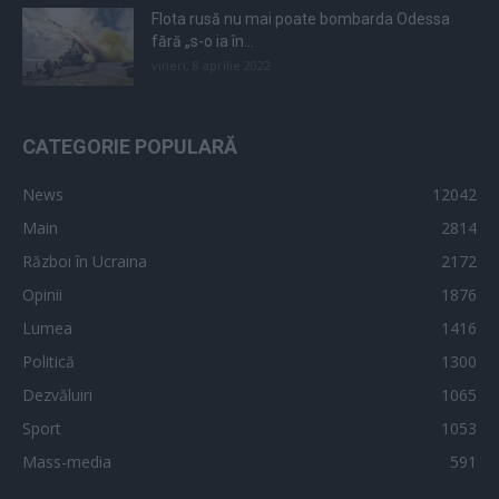
Flota rusă nu mai poate bombarda Odessa
fără „s-o ia în...
vineri, 8 aprilie 2022
CATEGORIE POPULARĂ
News
12042
Main
2814
Război în Ucraina
2172
Opinii
1876
Lumea
1416
Politică
1300
Dezvăluiri
1065
Sport
1053
Mass-media
591