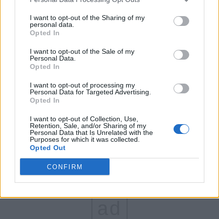
FAR (Coarnă)
I want to opt-out of the Sharing of my
personal data.
România pe Primul Loc (Ponta)
Opted In
Altul
I want to opt-out of the Sale of my
Personal Data.
Opted In
Arată rezultatele
I want to opt-out of processing my
Personal Data for Targeted Advertising.
Opted In
Arhiva sondajelor
I want to opt-out of Collection, Use,
Retention, Sale, and/or Sharing of my
Personal Data that Is Unrelated with the
Purposes for which it was collected.
Opted Out
CONFIRM
ad