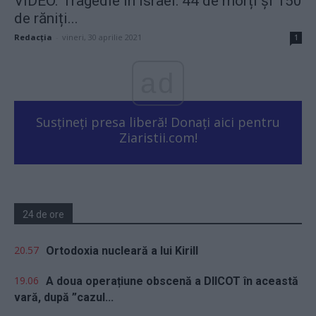
VIDEO. Tragedie în Israel: 44 de morți și 150
de răniți...
Redacţia
-
vineri, 30 aprilie 2021
1
ad
Susțineți presa liberă! Donați aici pentru
Ziaristii.com!
24 de ore
20.57
Ortodoxia nucleară a lui Kirill
19.06
A doua operațiune obscenă a DIICOT în această
vară, după ”cazul...