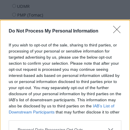
UDMR
PMP (Tomac)
Forța Dreptei (L. Orban)
Do Not Process My Personal Information
PNȚMM
REPER
If you wish to opt-out of the sale, sharing to third parties, or
SENS
processing of your personal or sensitive information for
targeted advertising by us, please use the below opt-out
SOS (Șoșoacă)
section to confirm your selection. Please note that after your
POT (Gavrilă)
opt-out request is processed you may continue seeing
interest-based ads based on personal information utilized by
PACE (Peia)
us or personal information disclosed to third parties prior to
Acțiunea Conservatoare (Târziu)
your opt-out. You may separately opt-out of the further
PDF (Lazarus)
disclosure of your personal information by third parties on the
IAB’s list of downstream participants. This information may
PUSL (D. Voiculescu)
also be disclosed by us to third parties on the
IAB’s List of
PNȚCD (Pavelescu)
Downstream Participants
that may further disclose it to other
third parties.
PNCR (Terheș)
Partidul Patrioților (Surugiu)
Personal Data Processing Opt Outs