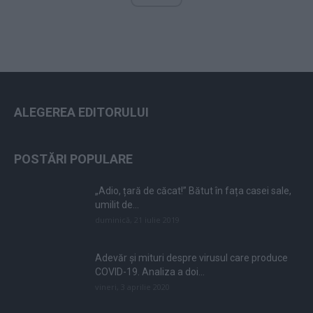
ALEGEREA EDITORULUI
POSTĂRI POPULARE
„Adio, țară de căcat!” Bătut în fața casei sale,
umilit de...
duminică, 21 iulie 2019
Adevăr și mituri despre virusul care produce
COVID-19. Analiza a doi...
vineri, 3 aprilie 2020