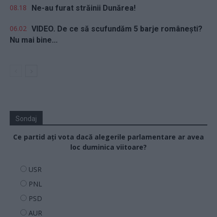
08.18
Ne-au furat străinii Dunărea!
06.02
VIDEO. De ce să scufundăm 5 barje românești?
Nu mai bine...
Sondaj
Ce partid ați vota dacă alegerile parlamentare ar avea
loc duminica viitoare?
USR
PNL
PSD
AUR