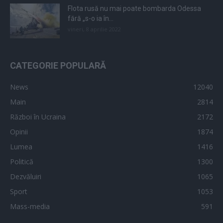
Flota rusă nu mai poate bombarda Odessa
fără „s-o ia în...
vineri, 8 aprilie 2022
CATEGORIE POPULARĂ
News
12040
Main
2814
Război în Ucraina
2172
Opinii
1874
Lumea
1416
Politică
1300
Dezvăluiri
1065
Sport
1053
Mass-media
591