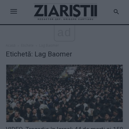
ad
Acasă
Etichete
Lag Baomer
Etichetă: Lag Baomer