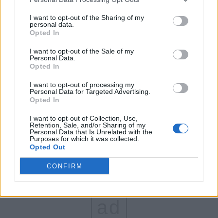
FAR (Coarnă)
I want to opt-out of the Sharing of my
personal data.
România pe Primul Loc (Ponta)
Opted In
Altul
I want to opt-out of the Sale of my
Personal Data.
Opted In
Arată rezultatele
I want to opt-out of processing my
Personal Data for Targeted Advertising.
Opted In
Arhiva sondajelor
I want to opt-out of Collection, Use,
Retention, Sale, and/or Sharing of my
Personal Data that Is Unrelated with the
Purposes for which it was collected.
Opted Out
CONFIRM
ad