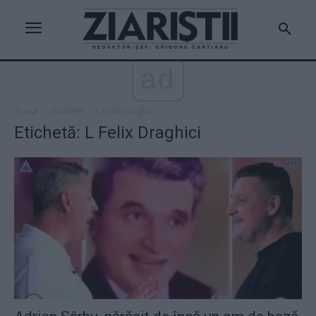
ad
Acasă
Etichete
L Felix Draghici
Etichetă: L Felix Draghici