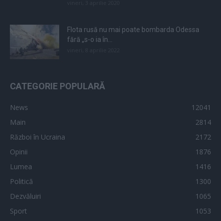
vineri, 3 aprilie 2020
Flota rusă nu mai poate bombarda Odessa
fără „s-o ia în...
vineri, 8 aprilie 2022
CATEGORIE POPULARĂ
News
12041
Main
2814
Război în Ucraina
2172
Opinii
1876
Lumea
1416
Politică
1300
Dezvăluiri
1065
Sport
1053