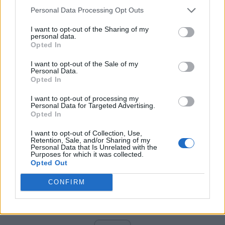
PNCR (Terheș)
Personal Data Processing Opt Outs
Partidul Patrioților (Surugiu)
I want to opt-out of the Sharing of my
FAR (Coarnă)
personal data.
Opted In
România pe Primul Loc (Ponta)
Altul
I want to opt-out of the Sale of my
Personal Data.
Opted In
I want to opt-out of processing my
Arată rezultatele
Personal Data for Targeted Advertising.
Opted In
Arhiva sondajelor
I want to opt-out of Collection, Use,
Retention, Sale, and/or Sharing of my
Personal Data that Is Unrelated with the
Purposes for which it was collected.
Opted Out
CONFIRM