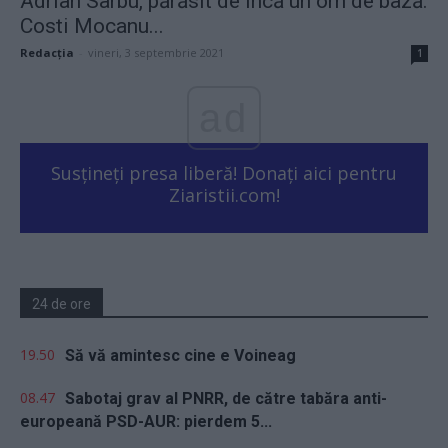
Adrian Sârbu, părăsit de încă un om de bază.
Costi Mocanu...
Redacţia
-
vineri, 3 septembrie 2021
1
ad
Susțineți presa liberă! Donați aici pentru
Ziaristii.com!
24 de ore
19.50
Să vă amintesc cine e Voineag
08.47
Sabotaj grav al PNRR, de către tabăra anti-
europeană PSD-AUR: pierdem 5...