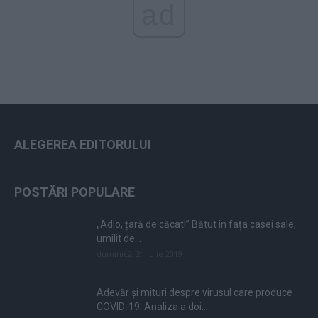
ad
ALEGEREA EDITORULUI
POSTĂRI POPULARE
„Adio, țară de căcat!” Bătut în fața casei sale,
umilit de...
duminică, 21 iulie 2019
Adevăr și mituri despre virusul care produce
COVID-19. Analiza a doi...