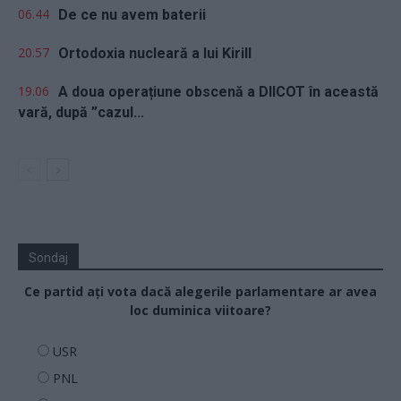
06.44
De ce nu avem baterii
20.57
Ortodoxia nucleară a lui Kirill
19.06
A doua operațiune obscenă a DIICOT în această
vară, după ”cazul...
Sondaj
Ce partid ați vota dacă alegerile parlamentare ar avea
loc duminica viitoare?
USR
PNL