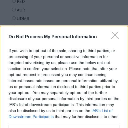
PSD
AUR
UDMR
PMP (Tomac)
Forța Dreptei (L. Orban)
Do Not Process My Personal Information
PNȚMM
If you wish to opt-out of the sale, sharing to third parties, or
REPER
processing of your personal or sensitive information for
SENS
targeted advertising by us, please use the below opt-out
section to confirm your selection. Please note that after your
SOS (Șoșoacă)
opt-out request is processed you may continue seeing
POT (Gavrilă)
interest-based ads based on personal information utilized by
us or personal information disclosed to third parties prior to
PACE (Peia)
your opt-out. You may separately opt-out of the further
Acțiunea Conservatoare (Târziu)
disclosure of your personal information by third parties on the
PDF (Lazarus)
IAB’s list of downstream participants. This information may
also be disclosed by us to third parties on the
IAB’s List of
PUSL (D. Voiculescu)
Downstream Participants
that may further disclose it to other
PNȚCD (Pavelescu)
third parties.