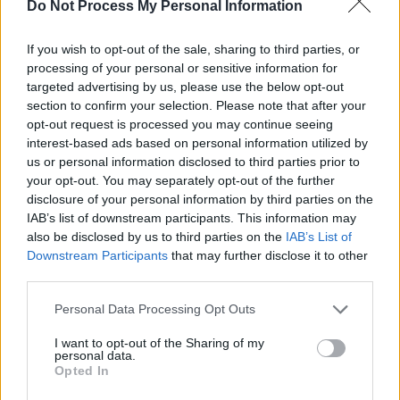
SOS (Șoșoacă)
Do Not Process My Personal Information
POT (Gavrilă)
If you wish to opt-out of the sale, sharing to third parties, or
PACE (Peia)
processing of your personal or sensitive information for
Acțiunea Conservatoare (Târziu)
targeted advertising by us, please use the below opt-out
section to confirm your selection. Please note that after your
PDF (Lazarus)
opt-out request is processed you may continue seeing
PUSL (D. Voiculescu)
interest-based ads based on personal information utilized by
PNȚCD (Pavelescu)
us or personal information disclosed to third parties prior to
your opt-out. You may separately opt-out of the further
PNCR (Terheș)
disclosure of your personal information by third parties on the
Partidul Patrioților (Surugiu)
IAB’s list of downstream participants. This information may
also be disclosed by us to third parties on the
IAB’s List of
FAR (Coarnă)
Downstream Participants
that may further disclose it to other
România pe Primul Loc (Ponta)
third parties.
Altul
Personal Data Processing Opt Outs
I want to opt-out of the Sharing of my
personal data.
Arată rezultatele
Opted In