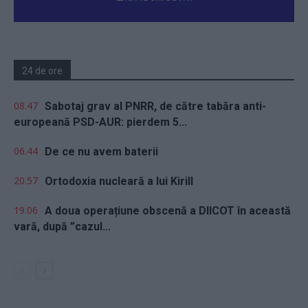
24 de ore
08.47
Sabotaj grav al PNRR, de către tabăra anti-
europeană PSD-AUR: pierdem 5...
06.44
De ce nu avem baterii
20.57
Ortodoxia nucleară a lui Kirill
19.06
A doua operațiune obscenă a DIICOT în această
vară, după ”cazul...