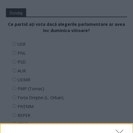
Sondaj
Ce partid ați vota dacă alegerile parlamentare ar avea
loc duminica viitoare?
USR
PNL
PSD
AUR
UDMR
PMP (Tomac)
Forța Dreptei (L. Orban)
PNȚMM
REPER
SENS