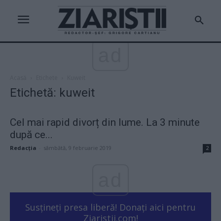
ad
Acasă
Etichete
Kuweit
Etichetă: kuweit
Cel mai rapid divorț din lume. La 3 minute
după ce...
Redacţia
-
sâmbătă, 9 februarie 2019
2
ad
Susțineți presa liberă! Donați aici pentru
Ziaristii.com!