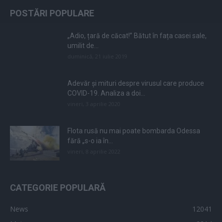
POSTĂRI POPULARE
„Adio, țară de căcat!” Bătut în fața casei sale,
umilit de...
duminică, 21 iulie 2019
Adevăr și mituri despre virusul care produce
COVID-19. Analiza a doi...
vineri, 3 aprilie 2020
Flota rusă nu mai poate bombarda Odessa
fără „s-o ia în...
vineri, 8 aprilie 2022
CATEGORIE POPULARĂ
News
12041