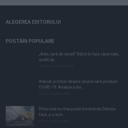
ALEGEREA EDITORULUI
POSTĂRI POPULARE
„Adio, țară de căcat!” Bătut în fața casei sale,
umilit de...
duminică, 21 iulie 2019
Adevăr și mituri despre virusul care produce
COVID-19. Analiza a doi...
vineri, 3 aprilie 2020
Flota rusă nu mai poate bombarda Odessa
fără „s-o ia în...
vineri, 8 aprilie 2022