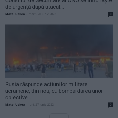
Consiliul de Securitate al ONU se întrunește
de urgență după atacul...
Matei Udrea
-
marți, 28 iunie 2022
0
Rusia răspunde acțiunilor militare
ucrainene, din nou, cu bombardarea unor
obiective...
Matei Udrea
-
luni, 27 iunie 2022
0