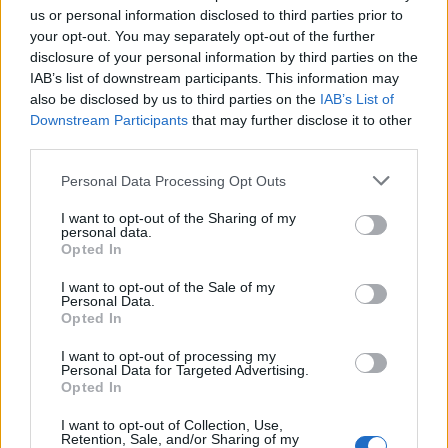
us or personal information disclosed to third parties prior to
PNȚMM
your opt-out. You may separately opt-out of the further
REPER
disclosure of your personal information by third parties on the
IAB’s list of downstream participants. This information may
SENS
also be disclosed by us to third parties on the
IAB’s List of
SOS (Șoșoacă)
Downstream Participants
that may further disclose it to other
third parties.
POT (Gavrilă)
PACE (Peia)
Personal Data Processing Opt Outs
Acțiunea Conservatoare (Târziu)
I want to opt-out of the Sharing of my
personal data.
PDF (Lazarus)
Opted In
PUSL (D. Voiculescu)
I want to opt-out of the Sale of my
PNȚCD (Pavelescu)
Personal Data.
Opted In
PNCR (Terheș)
Partidul Patrioților (Surugiu)
I want to opt-out of processing my
Personal Data for Targeted Advertising.
FAR (Coarnă)
Opted In
România pe Primul Loc (Ponta)
I want to opt-out of Collection, Use,
Retention, Sale, and/or Sharing of my
Altul