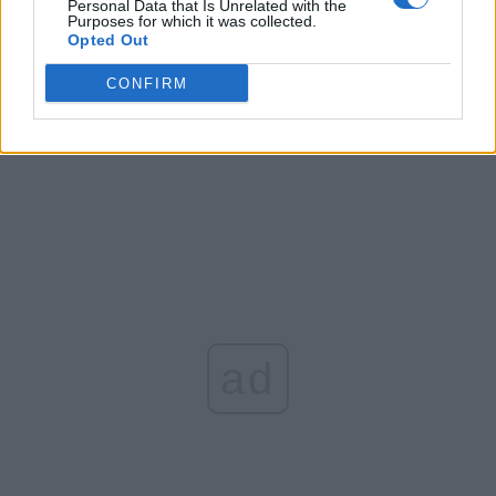
Personal Data that Is Unrelated with the
Purposes for which it was collected.
Opted Out
CONFIRM
Arată rezultatele
Arhiva sondajelor
ad