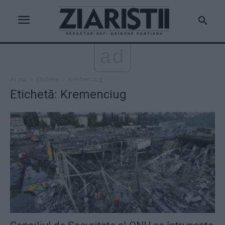
ad
Acasă
Etichete
Kremenciug
Etichetă: Kremenciug