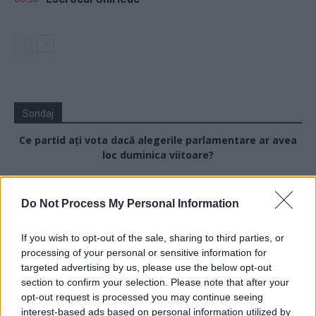
Sondaj
Ce partid ați vota dacă alegerile parlamentare ar avea
loc duminica viitoare?
USR
Do Not Process My Personal Information
PNL
PSD
If you wish to opt-out of the sale, sharing to third parties, or
AUR
processing of your personal or sensitive information for
targeted advertising by us, please use the below opt-out
UDMR
section to confirm your selection. Please note that after your
PMP (Tomac)
opt-out request is processed you may continue seeing
interest-based ads based on personal information utilized by
Forța Dreptei (L. Orban)