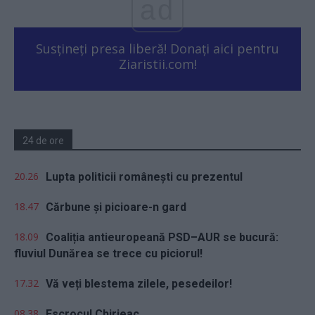
ad
Susțineți presa liberă! Donați aici pentru
Ziaristii.com!
24 de ore
20.26
Lupta politicii românești cu prezentul
18.47
Cărbune și picioare-n gard
18.09
Coaliția antieuropeană PSD–AUR se bucură:
fluviul Dunărea se trece cu piciorul!
17.32
Vă veți blestema zilele, pesedeilor!
08.38
Escrocul Chirieac