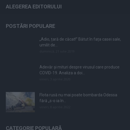
ALEGEREA EDITORULUI
POSTĂRI POPULARE
„Adio, țară de căcat!” Bătut în fața casei sale,
umilit de...
duminică, 21 iulie 2019
Adevăr și mituri despre virusul care produce
COVID-19. Analiza a doi...
vineri, 3 aprilie 2020
Flota rusă nu mai poate bombarda Odessa
fără „s-o ia în...
vineri, 8 aprilie 2022
CATEGORIE POPULARĂ