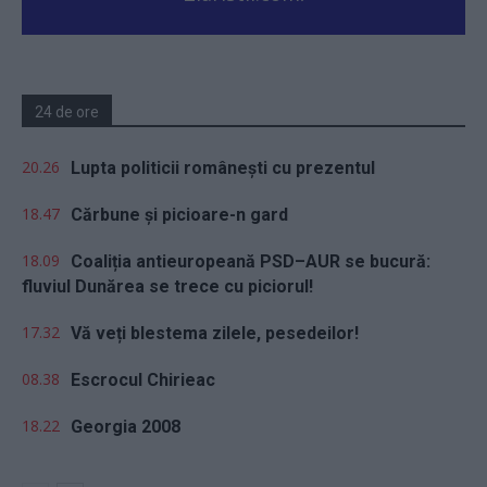
24 de ore
20.26
Lupta politicii românești cu prezentul
18.47
Cărbune și picioare-n gard
18.09
Coaliția antieuropeană PSD–AUR se bucură:
fluviul Dunărea se trece cu piciorul!
17.32
Vă veți blestema zilele, pesedeilor!
08.38
Escrocul Chirieac
18.22
Georgia 2008