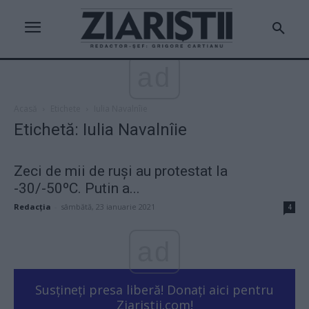
ad
Acasă
Etichete
Iulia Navalnîie
Etichetă: Iulia Navalnîie
Zeci de mii de ruși au protestat la
-30/-50ºC. Putin a...
Redacţia
-
sâmbătă, 23 ianuarie 2021
4
ad
Susțineți presa liberă! Donați aici pentru
Ziaristii.com!