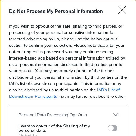
REPER
SENS
Do Not Process My Personal Information
SOS (Șoșoacă)
If you wish to opt-out of the sale, sharing to third parties, or
POT (Gavrilă)
processing of your personal or sensitive information for
PACE (Peia)
targeted advertising by us, please use the below opt-out
section to confirm your selection. Please note that after your
Acțiunea Conservatoare (Târziu)
opt-out request is processed you may continue seeing
PDF (Lazarus)
interest-based ads based on personal information utilized by
PUSL (D. Voiculescu)
us or personal information disclosed to third parties prior to
your opt-out. You may separately opt-out of the further
PNȚCD (Pavelescu)
disclosure of your personal information by third parties on the
PNCR (Terheș)
IAB’s list of downstream participants. This information may
also be disclosed by us to third parties on the
IAB’s List of
Partidul Patrioților (Surugiu)
Downstream Participants
that may further disclose it to other
FAR (Coarnă)
third parties.
România pe Primul Loc (Ponta)
Personal Data Processing Opt Outs
Altul
I want to opt-out of the Sharing of my
personal data.
Opted In