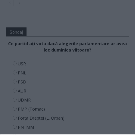
Sondaj
Ce partid ați vota dacă alegerile parlamentare ar avea
loc duminica viitoare?
USR
PNL
PSD
AUR
UDMR
PMP (Tomac)
Forța Dreptei (L. Orban)
PNȚMM