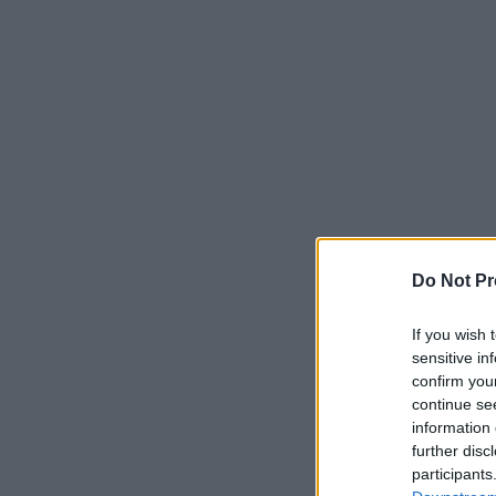
Do Not Pr
If you wish 
sensitive in
confirm you
continue se
information 
further disc
participants