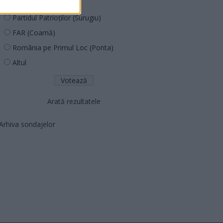
PNCR (Terheș)
Partidul Patrioților (Surugiu)
FAR (Coarnă)
România pe Primul Loc (Ponta)
Altul
Arată rezultatele
Arhiva sondajelor