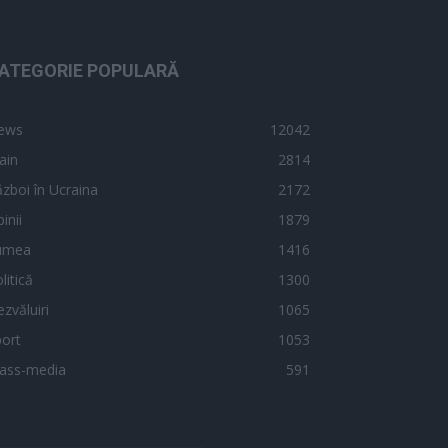
ATEGORIE POPULARĂ
ews
12042
ain
2814
zboi în Ucraina
2172
inii
1879
umea
1416
litică
1300
zvăluiri
1065
ort
1053
ass-media
591