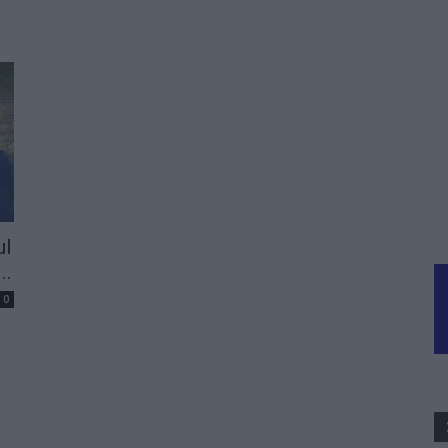
ul
..
0