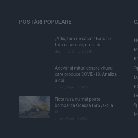
POSTĂRI POPULARE
C
„Adio, țară de căcat!” Bătut în
N
fața casei sale, umilit de...
M
duminică, 21 iulie 2019
Ră
Op
Adevăr și mituri despre virusul
care produce COVID-19. Analiza
L
a doi...
Po
vineri, 3 aprilie 2020
De
Flota rusă nu mai poate
Sp
bombarda Odessa fără „s-o ia
în...
M
vineri, 8 aprilie 2022