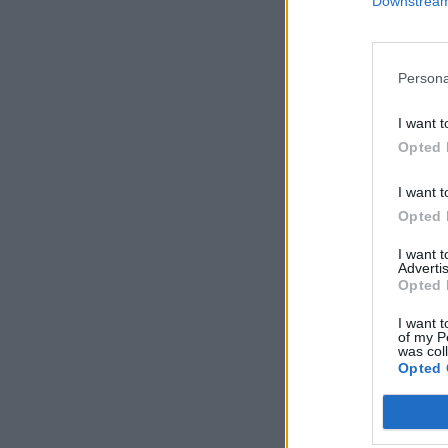
Downstream 
Persona
I want t
Opted 
I want t
Opted 
I want 
Advertis
Opted 
I want t
of my P
was col
Opted 