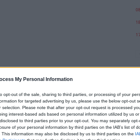
08
18
17
ocess My Personal Information
to opt-out of the sale, sharing to third parties, or processing of your per
formation for targeted advertising by us, please use the below opt-out s
r selection. Please note that after your opt-out request is processed y
p
eing interest-based ads based on personal information utilized by us or
disclosed to third parties prior to your opt-out. You may separately opt-
losure of your personal information by third parties on the IAB’s list of
. This information may also be disclosed by us to third parties on the
IA