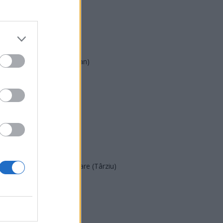
PSD
AUR
UDMR
PMP (Tomac)
Forța Dreptei (L. Orban)
PNȚMM
REPER
SENS
SOS (Șoșoacă)
POT (Gavrilă)
PACE (Peia)
Acțiunea Conservatoare (Târziu)
PDF (Lazarus)
PUSL (D. Voiculescu)
PNȚCD (Pavelescu)