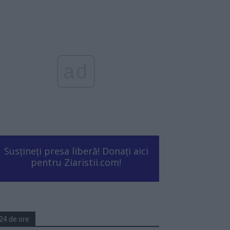
ad
Susțineți presa liberă! Donați aici
pentru Ziaristii.com!
24 de ore