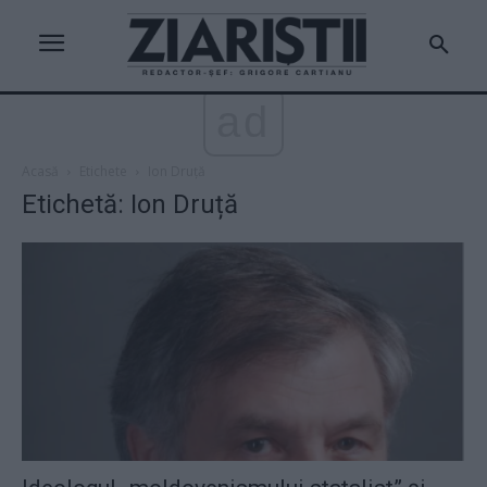
ad
Acasă
Etichete
Ion Druță
Etichetă: Ion Druță