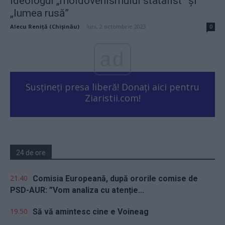
Ideologul „moldovenismului statalist” și
„lumea rusă”
Alecu Reniță (Chișinău)
-
luni, 2 octombrie 2023
0
ad
Susțineți presa liberă! Donați aici pentru
Ziaristii.com!
24 de ore
21.40
Comisia Europeană, după ororile comise de
PSD-AUR: ”Vom analiza cu atenție...
19.50
Să vă amintesc cine e Voineag