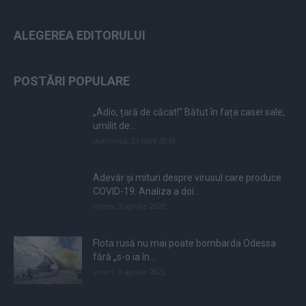
ALEGEREA EDITORULUI
POSTĂRI POPULARE
„Adio, țară de căcat!” Bătut în fața casei sale,
umilit de...
duminică, 21 iulie 2019
Adevăr și mituri despre virusul care produce
COVID-19. Analiza a doi...
vineri, 3 aprilie 2020
Flota rusă nu mai poate bombarda Odessa
fără „s-o ia în...
vineri, 8 aprilie 2022