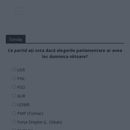
Sondaj
Ce partid ați vota dacă alegerile parlamentare ar avea
loc duminica viitoare?
USR
PNL
PSD
AUR
UDMR
PMP (Tomac)
Forța Dreptei (L. Orban)