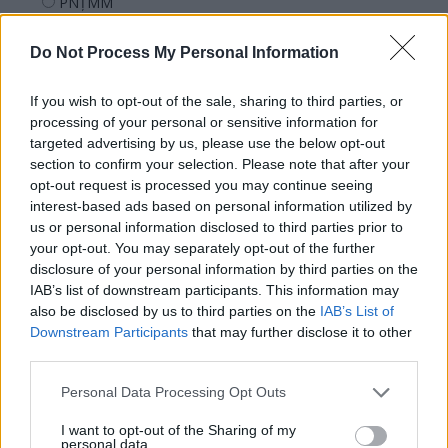
PNȚMM
REPER
Do Not Process My Personal Information
SENS
SOS (Șoșoacă)
If you wish to opt-out of the sale, sharing to third parties, or
POT (Gavrilă)
processing of your personal or sensitive information for
targeted advertising by us, please use the below opt-out
PACE (Peia)
section to confirm your selection. Please note that after your
Acțiunea Conservatoare (Târziu)
opt-out request is processed you may continue seeing
interest-based ads based on personal information utilized by
PDF (Lazarus)
us or personal information disclosed to third parties prior to
PUSL (D. Voiculescu)
your opt-out. You may separately opt-out of the further
disclosure of your personal information by third parties on the
PNȚCD (Pavelescu)
IAB’s list of downstream participants. This information may
PNCR (Terheș)
also be disclosed by us to third parties on the
IAB’s List of
Partidul Patrioților (Surugiu)
Downstream Participants
that may further disclose it to other
third parties.
FAR (Coarnă)
România pe Primul Loc (Ponta)
Personal Data Processing Opt Outs
Altul
I want to opt-out of the Sharing of my
personal data.