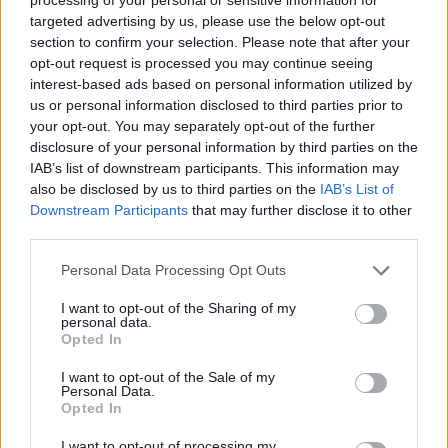
targeted advertising by us, please use the below opt-out
PNȚCD (Pavelescu)
section to confirm your selection. Please note that after your
PNCR (Terheș)
opt-out request is processed you may continue seeing
interest-based ads based on personal information utilized by
Partidul Patrioților (Surugiu)
us or personal information disclosed to third parties prior to
FAR (Coarnă)
your opt-out. You may separately opt-out of the further
disclosure of your personal information by third parties on the
România pe Primul Loc (Ponta)
IAB’s list of downstream participants. This information may
Altul
also be disclosed by us to third parties on the
IAB’s List of
Downstream Participants
that may further disclose it to other
third parties.
Arată rezultatele
Personal Data Processing Opt Outs
Arhiva sondajelor
I want to opt-out of the Sharing of my
personal data.
Opted In
I want to opt-out of the Sale of my
Personal Data.
Opted In
I want to opt-out of processing my