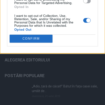
Personal Data for Targeted Advertising.
Opted In
ad
I want to opt-out of Collection, Use,
Retention, Sale, and/or Sharing of my
Personal Data that Is Unrelated with the
Purposes for which it was collected.
Opted Out
CONFIRM
ALEGEREA EDITORULUI
POSTĂRI POPULARE
„Adio, țară de căcat!” Bătut în fața casei sale,
umilit de...
duminică, 21 iulie 2019