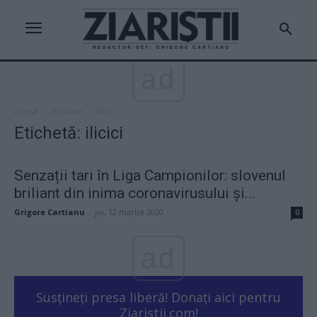
ad
Acasă
Etichete
Ilicici
Etichetă: ilicici
Senzații tari în Liga Campionilor: slovenul
briliant din inima coronavirusului și...
Grigore Cartianu
-
joi, 12 martie 2020
0
ad
Susțineți presa liberă! Donați aici pentru
Ziaristii.com!