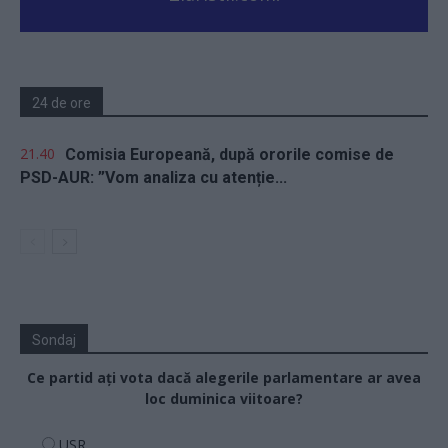
24 de ore
21.40
Comisia Europeană, după ororile comise de
PSD-AUR: ”Vom analiza cu atenție...
Sondaj
Ce partid ați vota dacă alegerile parlamentare ar avea
loc duminica viitoare?
USR