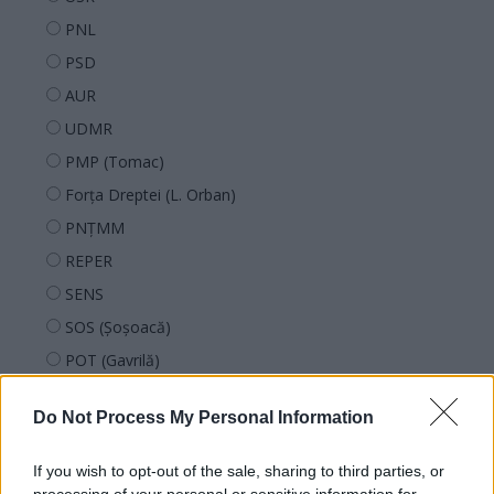
PNL
PSD
AUR
UDMR
PMP (Tomac)
Forța Dreptei (L. Orban)
PNȚMM
REPER
SENS
SOS (Șoșoacă)
POT (Gavrilă)
PACE (Peia)
Do Not Process My Personal Information
Acțiunea Conservatoare (Târziu)
PDF (Lazarus)
If you wish to opt-out of the sale, sharing to third parties, or
PUSL (D. Voiculescu)
processing of your personal or sensitive information for