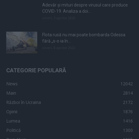
Adevăr și mituri despre virusul care produce
COVID-19. Analiza a doi...
vineri, 3 aprilie 2020
Flota rusă nu mai poate bombarda Odessa
fără „s-o ia în...
vineri, 8 aprilie 2022
CATEGORIE POPULARĂ
News
12042
Main
2814
Război în Ucraina
2172
Opinii
1876
Lumea
1416
Politică
1300