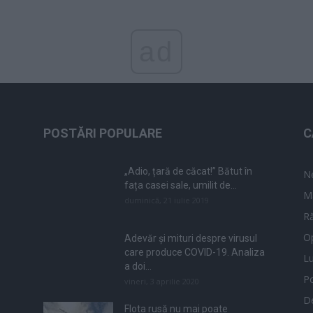
ad
POSTĂRI POPULARE
C
„Adio, țară de căcat!” Bătut în
N
fața casei sale, umilit de...
M
duminică, 21 iulie 2019
Ră
Op
Adevăr și mituri despre virusul
care produce COVID-19. Analiza
L
a doi...
Po
vineri, 3 aprilie 2020
De
Flota rusă nu mai poate