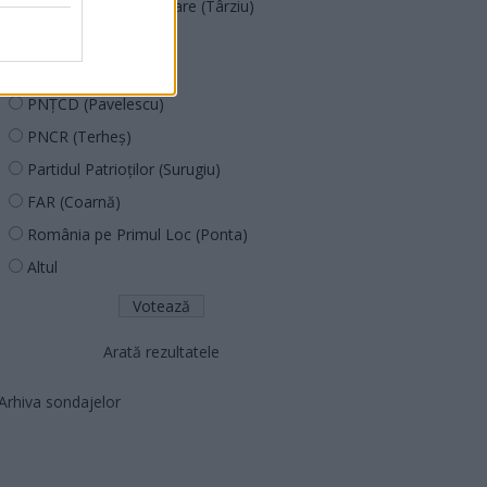
Acțiunea Conservatoare (Târziu)
PDF (Lazarus)
PUSL (D. Voiculescu)
PNȚCD (Pavelescu)
PNCR (Terheș)
Partidul Patrioților (Surugiu)
FAR (Coarnă)
România pe Primul Loc (Ponta)
Altul
Arată rezultatele
Arhiva sondajelor