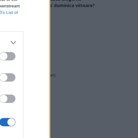
arlamentare ar avea loc duminica viitoare?
 downstream
B’s List of
USR
PNL
PSD
AUR
UDMR
PMP (Tomac)
Forța Dreptei (L. Orban)
PNȚMM
REPER
SENS
SOS (Șoșoacă)
POT (Gavrilă)
PACE (Peia)