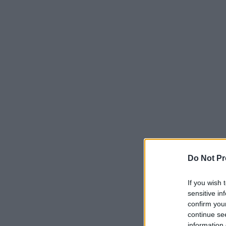
Do Not Pr
If you wish 
sensitive in
confirm you
continue se
information 