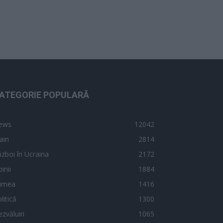
ATEGORIE POPULARĂ
ews
12042
ain
2814
zboi în Ucraina
2172
inii
1884
umea
1416
litică
1300
zvăluiri
1065