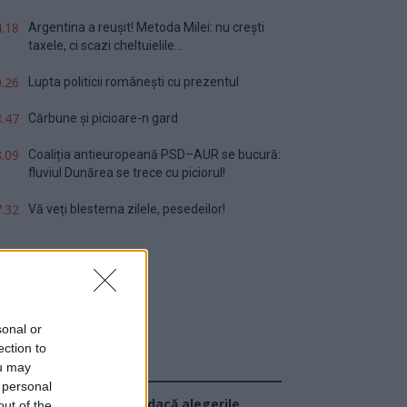
.18
Argentina a reușit! Metoda Milei: nu crești
taxele, ci scazi cheltuielile...
.26
Lupta politicii românești cu prezentul
.47
Cărbune și picioare-n gard
.09
Coaliția antieuropeană PSD–AUR se bucură:
fluviul Dunărea se trece cu piciorul!
.32
Vă veți blestema zilele, pesedeilor!
sonal or
ection to
ou may
Sondaj
 personal
Ce partid ați vota dacă alegerile
out of the