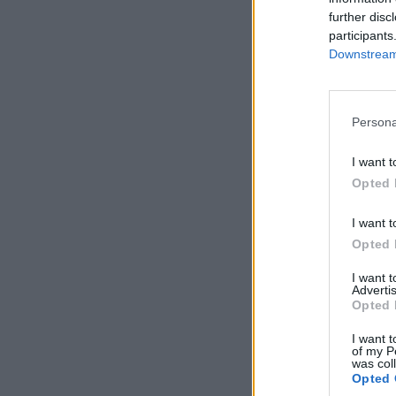
further disc
participants
Downstream 
Persona
I want t
Opted 
I want t
Opted 
I want 
Advertis
Opted 
I want t
of my P
was col
Opted 