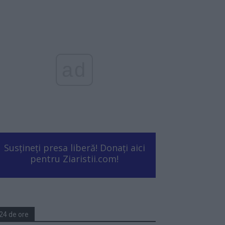
ad
Susțineți presa liberă! Donați aici
pentru Ziaristii.com!
24 de ore