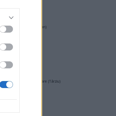
AUR
UDMR
PMP (Tomac)
Forța Dreptei (L. Orban)
PNȚMM
REPER
SENS
SOS (Șoșoacă)
POT (Gavrilă)
PACE (Peia)
Acțiunea Conservatoare (Târziu)
PDF (Lazarus)
PUSL (D. Voiculescu)
PNȚCD (Pavelescu)
PNCR (Terheș)