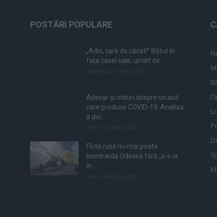
POSTĂRI POPULARE
C
„Adio, țară de căcat!” Bătut în
N
fața casei sale, umilit de...
M
duminică, 21 iulie 2019
Ră
Op
Adevăr și mituri despre virusul
care produce COVID-19. Analiza
L
a doi...
Po
vineri, 3 aprilie 2020
De
Flota rusă nu mai poate
Sp
bombarda Odessa fără „s-o ia
în...
M
vineri, 8 aprilie 2022