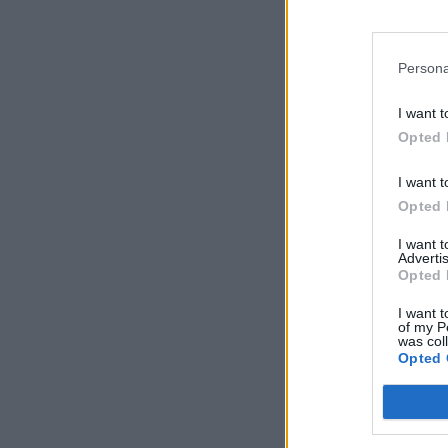
Persona
I want t
Opted 
I want t
Opted 
I want 
Advertis
Opted 
I want t
of my P
was col
Opted 