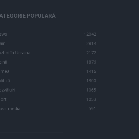
ATEGORIE POPULARĂ
ews
12042
ain
2814
zboi în Ucraina
2172
inii
1876
umea
1416
litică
1300
zvăluiri
1065
ort
1053
ass-media
591