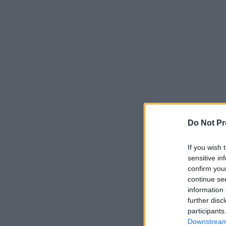
Do Not Pr
If you wish 
sensitive in
confirm you
continue se
information 
further disc
participants
Downstream 