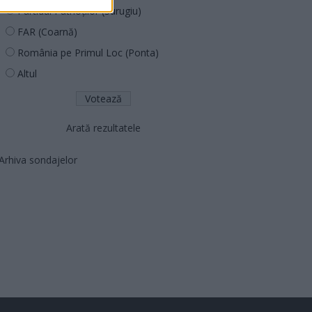
Partidul Patrioților (Surugiu)
FAR (Coarnă)
România pe Primul Loc (Ponta)
Altul
Arată rezultatele
Arhiva sondajelor