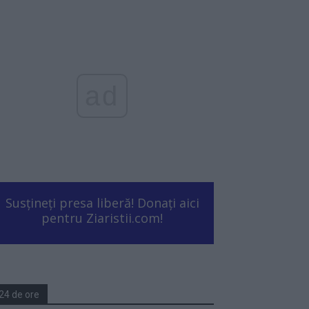
ad
Susțineți presa liberă! Donați aici
pentru Ziaristii.com!
24 de ore