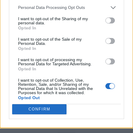
PNCR (Terheș)
Personal Data Processing Opt Outs
Partidul Patrioților (Surugiu)
I want to opt-out of the Sharing of my
FAR (Coarnă)
personal data.
Opted In
România pe Primul Loc (Ponta)
I want to opt-out of the Sale of my
Altul
Personal Data.
Opted In
I want to opt-out of processing my
Arată rezultatele
Personal Data for Targeted Advertising.
Opted In
Arhiva sondajelor
I want to opt-out of Collection, Use,
Retention, Sale, and/or Sharing of my
Personal Data that Is Unrelated with the
Purposes for which it was collected.
Opted Out
CONFIRM