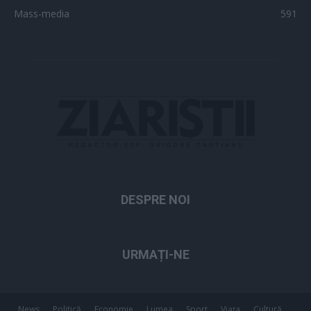
Mass-media
591
DESPRE NOI
URMAȚI-NE
News
Politică
Economie
Lumea
Sport
Viața
Cultură