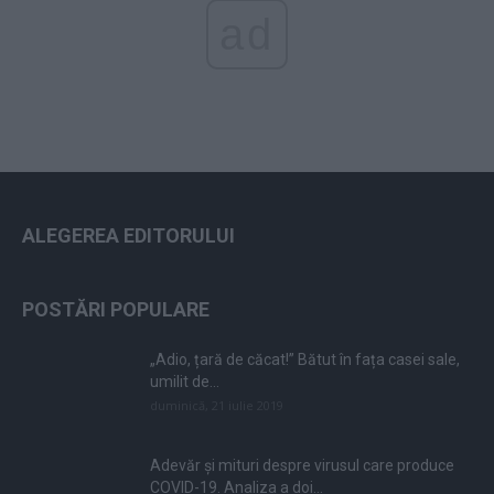
ad
ALEGEREA EDITORULUI
POSTĂRI POPULARE
„Adio, țară de căcat!” Bătut în fața casei sale,
umilit de...
duminică, 21 iulie 2019
Adevăr și mituri despre virusul care produce
COVID-19. Analiza a doi...