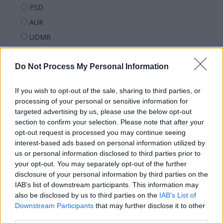
PSD
AUR
UDMR
PMP (Tomac)
Do Not Process My Personal Information
Forța Dreptei (L. Orban)
PNȚMM
If you wish to opt-out of the sale, sharing to third parties, or
REPER
processing of your personal or sensitive information for
SENS
targeted advertising by us, please use the below opt-out
section to confirm your selection. Please note that after your
SOS (Șoșoacă)
opt-out request is processed you may continue seeing
POT (Gavrilă)
interest-based ads based on personal information utilized by
us or personal information disclosed to third parties prior to
PACE (Peia)
your opt-out. You may separately opt-out of the further
Acțiunea Conservatoare (Târziu)
disclosure of your personal information by third parties on the
IAB’s list of downstream participants. This information may
PDF (Lazarus)
also be disclosed by us to third parties on the
IAB’s List of
PUSL (D. Voiculescu)
Downstream Participants
that may further disclose it to other
PNȚCD (Pavelescu)
third parties.