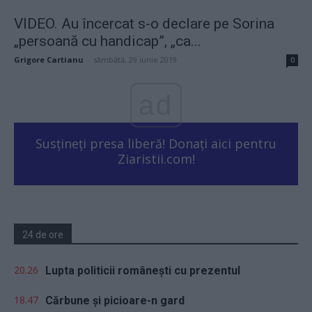
VIDEO. Au încercat s-o declare pe Sorina
„persoană cu handicap”, „ca...
Grigore Cartianu
-
sâmbătă, 29 iunie 2019
0
ad
Susțineți presa liberă! Donați aici pentru
Ziaristii.com!
24 de ore
20.26
Lupta politicii românești cu prezentul
18.47
Cărbune și picioare-n gard