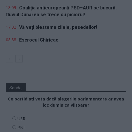
18.09
Coaliția antieuropeană PSD–AUR se bucură:
fluviul Dunărea se trece cu piciorul!
17.32
Vă veți blestema zilele, pesedeilor!
08.38
Escrocul Chirieac
Sondaj
Ce partid ați vota dacă alegerile parlamentare ar avea
loc duminica viitoare?
USR
PNL