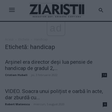
ad
Acasă
Etichete
Handicap
Etichetă: handicap
Arșinel era director deși lua pensie de
handicap de gradul 2,...
Cristian Hubali
-
joi, 3 februarie 2022
14
VIDEO. Soacra unui polițist e oarbă în acte,
dar zburdă cu...
Robert Mateescu
-
miercuri, 5 august 2020
6