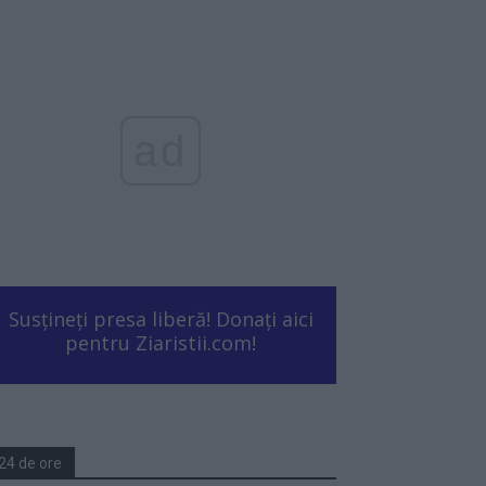
ad
Susțineți presa liberă! Donați aici
pentru Ziaristii.com!
24 de ore