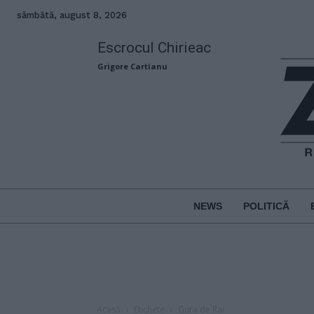
sâmbătă, august 8, 2026
Escrocul Chirieac
Grigore Cartianu
NEWS
POLITICĂ
Acasă
Etichete
Gura de Rai