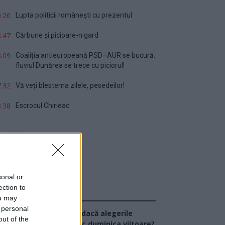
.26
Lupta politicii românești cu prezentul
.47
Cărbune și picioare-n gard
.09
Coaliția antieuropeană PSD–AUR se bucură:
fluviul Dunărea se trece cu piciorul!
.32
Vă veți blestema zilele, pesedeilor!
.38
Escrocul Chirieac
sonal or
ection to
Sondaj
ou may
 personal
Ce partid ați vota dacă alegerile
out of the
arlamentare ar avea loc duminica viitoare?