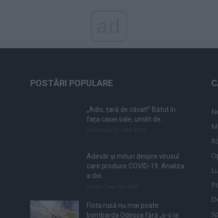
ad
POSTĂRI POPULARE
C
„Adio, țară de căcat!” Bătut în
N
fața casei sale, umilit de...
M
duminică, 21 iulie 2019
Ră
Op
Adevăr și mituri despre virusul
care produce COVID-19. Analiza
L
a doi...
Po
vineri, 3 aprilie 2020
De
Flota rusă nu mai poate
Sp
bombarda Odessa fără „s-o ia