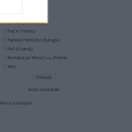
PDF (Lazarus)
PUSL (D. Voiculescu)
PNȚCD (Pavelescu)
PNCR (Terheș)
Partidul Patrioților (Surugiu)
FAR (Coarnă)
România pe Primul Loc (Ponta)
Altul
Arată rezultatele
Arhiva sondajelor