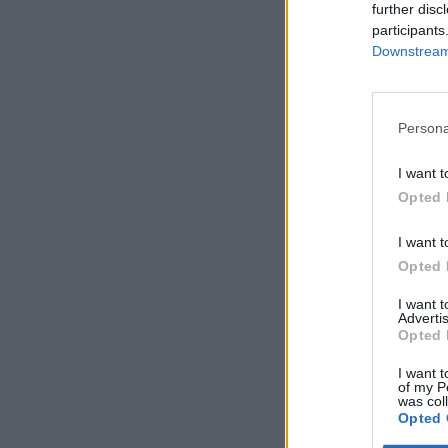
further disc
participants
Downstream 
Persona
I want t
Opted 
I want t
Opted 
I want 
Advertis
Opted 
I want t
of my P
was col
Opted 