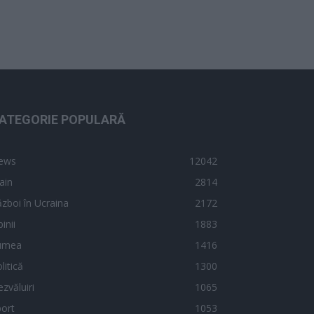
ATEGORIE POPULARĂ
ews
12042
ain
2814
zboi în Ucraina
2172
inii
1883
umea
1416
litică
1300
zvăluiri
1065
ort
1053