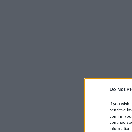
Do Not Pr
If you wish 
sensitive in
confirm you
continue se
information 