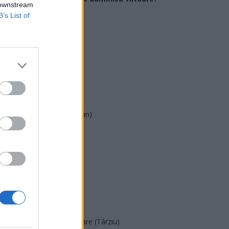
 downstream
B’s List of
USR
PNL
PSD
AUR
UDMR
PMP (Tomac)
Forța Dreptei (L. Orban)
PNȚMM
REPER
SENS
SOS (Șoșoacă)
POT (Gavrilă)
PACE (Peia)
Acțiunea Conservatoare (Târziu)