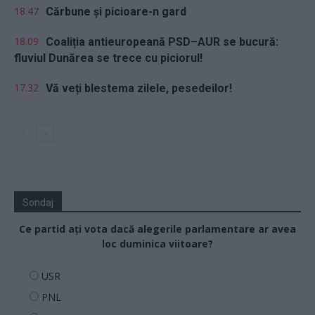
18.47
Cărbune și picioare-n gard
18.09
Coaliția antieuropeană PSD–AUR se bucură:
fluviul Dunărea se trece cu piciorul!
17.32
Vă veți blestema zilele, pesedeilor!
Sondaj
Ce partid ați vota dacă alegerile parlamentare ar avea
loc duminica viitoare?
USR
PNL