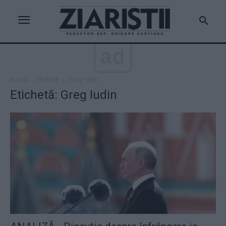
ad
Acasă
Etichete
Greg Iudin
Etichetă: Greg Iudin