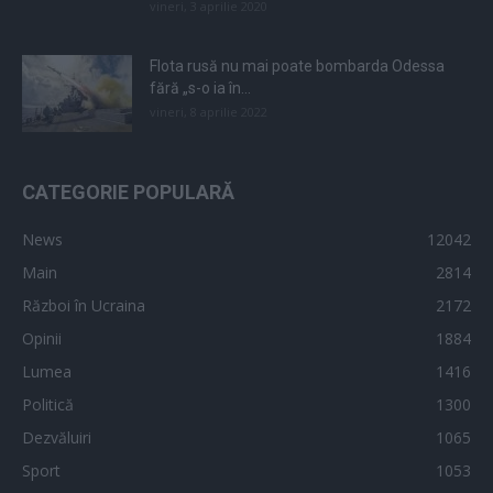
vineri, 3 aprilie 2020
Flota rusă nu mai poate bombarda Odessa
fără „s-o ia în...
vineri, 8 aprilie 2022
CATEGORIE POPULARĂ
News
12042
Main
2814
Război în Ucraina
2172
Opinii
1884
Lumea
1416
Politică
1300
Dezvăluiri
1065
Sport
1053