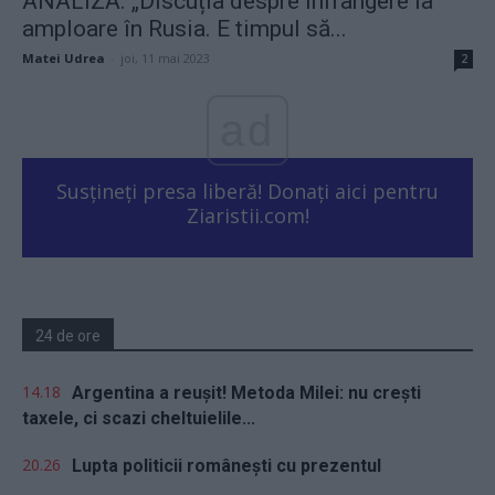
ANALIZĂ. „Discuția despre înfrângere ia
amploare în Rusia. E timpul să...
Matei Udrea
-
joi, 11 mai 2023
2
ad
Susțineți presa liberă! Donați aici pentru
Ziaristii.com!
24 de ore
14.18
Argentina a reușit! Metoda Milei: nu crești
taxele, ci scazi cheltuielile...
20.26
Lupta politicii românești cu prezentul