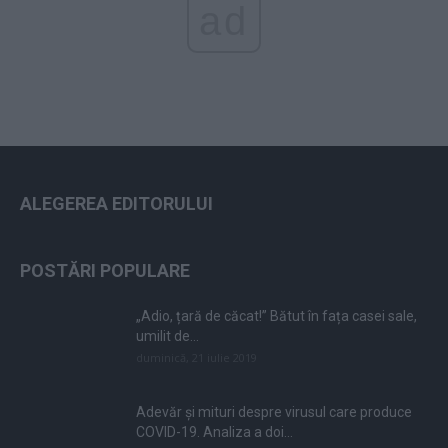
ad
ALEGEREA EDITORULUI
POSTĂRI POPULARE
„Adio, țară de căcat!” Bătut în fața casei sale,
umilit de...
duminică, 21 iulie 2019
Adevăr și mituri despre virusul care produce
COVID-19. Analiza a doi...