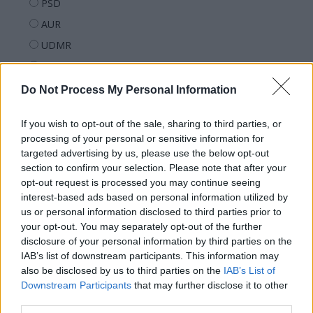
PSD
AUR
UDMR
PMP (Tomac)
Forța Dreptei (L. Orban)
Do Not Process My Personal Information
PNȚMM
If you wish to opt-out of the sale, sharing to third parties, or
REPER
processing of your personal or sensitive information for
SENS
targeted advertising by us, please use the below opt-out
section to confirm your selection. Please note that after your
SOS (Șoșoacă)
opt-out request is processed you may continue seeing
POT (Gavrilă)
interest-based ads based on personal information utilized by
us or personal information disclosed to third parties prior to
PACE (Peia)
your opt-out. You may separately opt-out of the further
Acțiunea Conservatoare (Târziu)
disclosure of your personal information by third parties on the
PDF (Lazarus)
IAB’s list of downstream participants. This information may
also be disclosed by us to third parties on the
IAB’s List of
PUSL (D. Voiculescu)
Downstream Participants
that may further disclose it to other
PNȚCD (Pavelescu)
third parties.