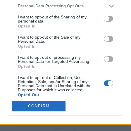
PNCR (Terheș)
Personal Data Processing Opt Outs
Partidul Patrioților (Surugiu)
I want to opt-out of the Sharing of my
FAR (Coarnă)
personal data.
Opted In
România pe Primul Loc (Ponta)
Altul
I want to opt-out of the Sale of my
Personal Data.
Opted In
I want to opt-out of processing my
Arată rezultatele
Personal Data for Targeted Advertising.
Opted In
Arhiva sondajelor
I want to opt-out of Collection, Use,
Retention, Sale, and/or Sharing of my
Personal Data that Is Unrelated with the
Purposes for which it was collected.
Opted Out
CONFIRM