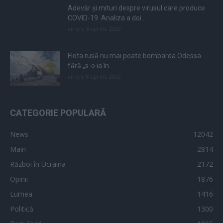
Adevăr și mituri despre virusul care produce
COVID-19. Analiza a doi...
vineri, 3 aprilie 2020
Flota rusă nu mai poate bombarda Odessa
fără „s-o ia în...
vineri, 8 aprilie 2022
CATEGORIE POPULARĂ
News
12042
Main
2814
Război în Ucraina
2172
Opinii
1876
Lumea
1416
Politică
1300