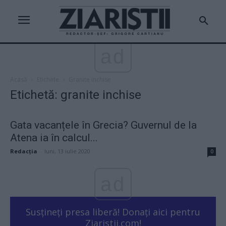
ad
Acasă
Etichete
Granite inchise
Etichetă: granite inchise
Gata vacanțele în Grecia? Guvernul de la
Atena ia în calcul...
Redacţia
-
luni, 13 iulie 2020
0
ad
Susțineți presa liberă! Donați aici pentru
Ziaristii.com!