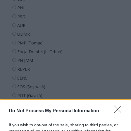
PNL
PSD
AUR
UDMR
PMP (Tomac)
Forța Dreptei (L. Orban)
PNȚMM
REPER
SENS
SOS (Șoșoacă)
POT (Gavrilă)
PACE (Peia)
Do Not Process My Personal Information
Acțiunea Conservatoare (Târziu)
PDF (Lazarus)
If you wish to opt-out of the sale, sharing to third parties, or
PUSL (D. Voiculescu)
processing of your personal or sensitive information for