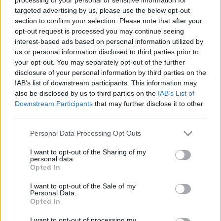
targeted advertising by us, please use the below opt-out
PNȚCD (Pavelescu)
section to confirm your selection. Please note that after your
PNCR (Terheș)
opt-out request is processed you may continue seeing
interest-based ads based on personal information utilized by
Partidul Patrioților (Surugiu)
us or personal information disclosed to third parties prior to
FAR (Coarnă)
your opt-out. You may separately opt-out of the further
disclosure of your personal information by third parties on the
România pe Primul Loc (Ponta)
IAB’s list of downstream participants. This information may
Altul
also be disclosed by us to third parties on the
IAB’s List of
Downstream Participants
that may further disclose it to other
third parties.
Arată rezultatele
Personal Data Processing Opt Outs
Arhiva sondajelor
I want to opt-out of the Sharing of my
personal data.
Opted In
I want to opt-out of the Sale of my
Personal Data.
Opted In
I want to opt-out of processing my