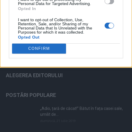
Personal Data for Targeted Advertising.
Opted In
ad
I want to opt-out of Collection, Use,
Retention, Sale, and/or Sharing of my
Personal Data that Is Unrelated with the
Purposes for which it was collected.
Opted Out
CONFIRM
ALEGEREA EDITORULUI
POSTĂRI POPULARE
„Adio, țară de căcat!” Bătut în fața casei sale,
umilit de...
duminică, 21 iulie 2019