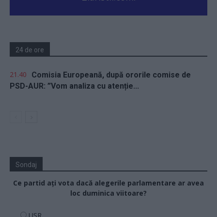
24 de ore
21.40
Comisia Europeană, după ororile comise de
PSD-AUR: ”Vom analiza cu atenție...
Sondaj
Ce partid ați vota dacă alegerile parlamentare ar avea
loc duminica viitoare?
USR