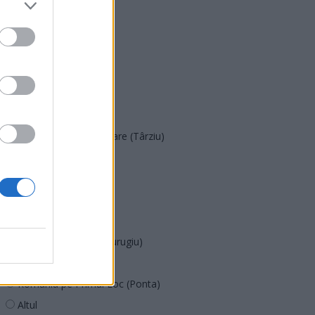
PNȚMM
REPER
SENS
SOS (Șoșoacă)
POT (Gavrilă)
PACE (Peia)
Acțiunea Conservatoare (Târziu)
PDF (Lazarus)
PUSL (D. Voiculescu)
PNȚCD (Pavelescu)
PNCR (Terheș)
Partidul Patrioților (Surugiu)
FAR (Coarnă)
România pe Primul Loc (Ponta)
Altul