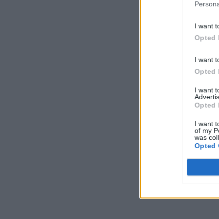
Persona
I want t
Opted 
I want t
Opted 
I want 
Advertis
Opted 
I want t
of my P
was col
Opted 