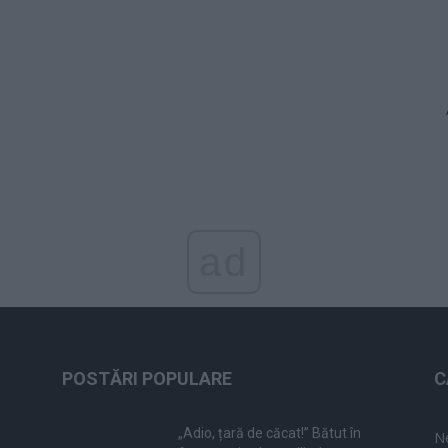
ad
POSTĂRI POPULARE
C
„Adio, țară de căcat!” Bătut în
N