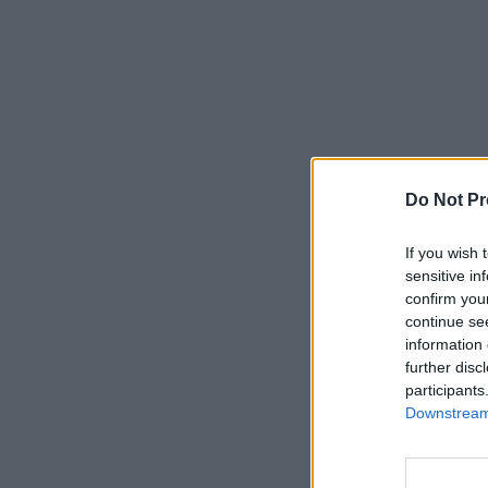
Do Not Pr
If you wish 
sensitive in
confirm you
continue se
information 
further disc
participants
Downstream 