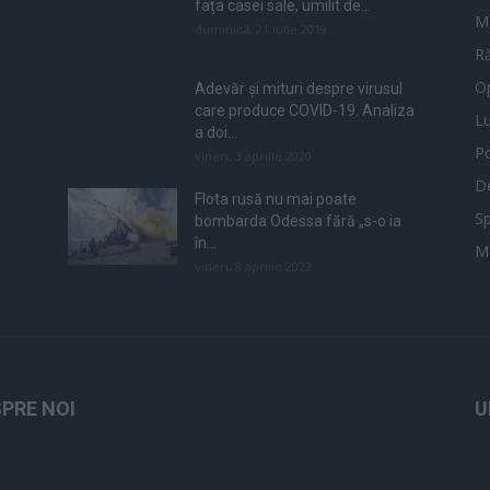
fața casei sale, umilit de...
M
duminică, 21 iulie 2019
Ră
Op
Adevăr și mituri despre virusul
care produce COVID-19. Analiza
L
a doi...
Po
vineri, 3 aprilie 2020
De
Flota rusă nu mai poate
Sp
bombarda Odessa fără „s-o ia
în...
M
vineri, 8 aprilie 2022
PRE NOI
U