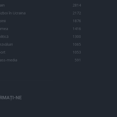
ain
2814
zboi în Ucraina
2172
inii
1876
umea
1416
litică
1300
zvăluiri
1065
ort
1053
ass-media
591
RMAȚI-NE