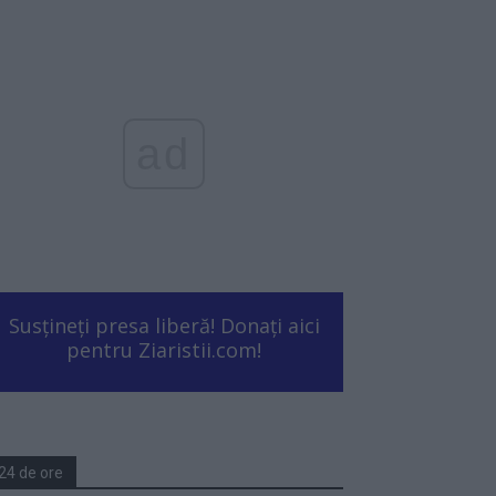
ad
Susțineți presa liberă! Donați aici
pentru Ziaristii.com!
24 de ore