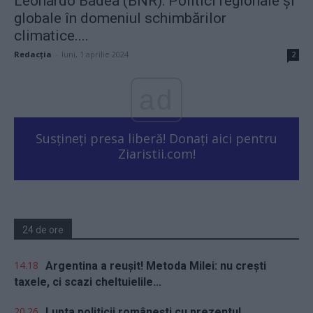
Leonardo Badea (BNR): Politici regionale și
globale în domeniul schimbărilor
climatice....
Redacţia
-
luni, 1 aprilie 2024
2
ad
Susțineți presa liberă! Donați aici pentru
Ziaristii.com!
24 de ore
14.18
Argentina a reușit! Metoda Milei: nu crești
taxele, ci scazi cheltuielile...
20.26
Lupta politicii românești cu prezentul