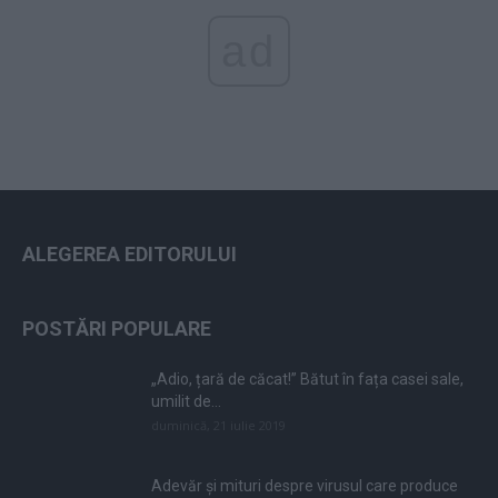
ad
ALEGEREA EDITORULUI
POSTĂRI POPULARE
„Adio, țară de căcat!” Bătut în fața casei sale,
umilit de...
duminică, 21 iulie 2019
Adevăr și mituri despre virusul care produce