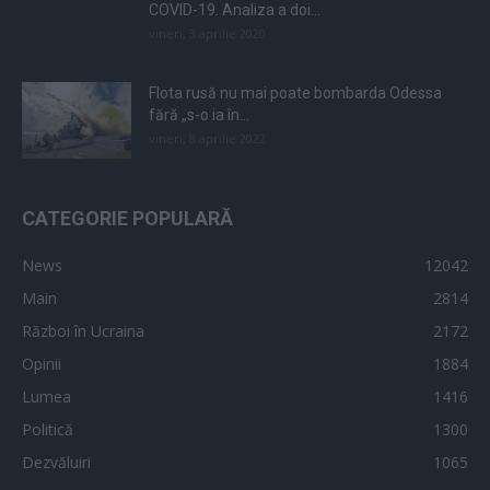
COVID-19. Analiza a doi...
vineri, 3 aprilie 2020
Flota rusă nu mai poate bombarda Odessa
fără „s-o ia în...
vineri, 8 aprilie 2022
CATEGORIE POPULARĂ
News
12042
Main
2814
Război în Ucraina
2172
Opinii
1884
Lumea
1416
Politică
1300
Dezvăluiri
1065