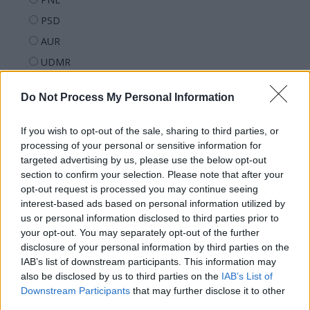
PSD
AUR
UDMR
PMP (Tomac)
Do Not Process My Personal Information
Forța Dreptei (L. Orban)
PNȚMM
If you wish to opt-out of the sale, sharing to third parties, or
REPER
processing of your personal or sensitive information for
targeted advertising by us, please use the below opt-out
SENS
section to confirm your selection. Please note that after your
SOS (Șoșoacă)
opt-out request is processed you may continue seeing
interest-based ads based on personal information utilized by
POT (Gavrilă)
us or personal information disclosed to third parties prior to
PACE (Peia)
your opt-out. You may separately opt-out of the further
disclosure of your personal information by third parties on the
Acțiunea Conservatoare (Târziu)
IAB’s list of downstream participants. This information may
PDF (Lazarus)
also be disclosed by us to third parties on the
IAB’s List of
PUSL (D. Voiculescu)
Downstream Participants
that may further disclose it to other
third parties.