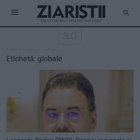
ad
Acasă
Etichete
Globale
Etichetă: globale