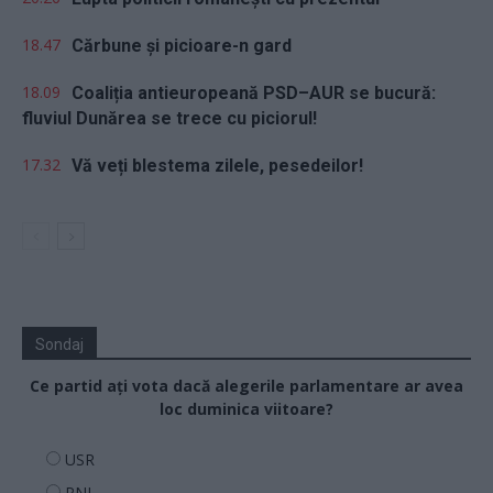
18.47
Cărbune și picioare-n gard
18.09
Coaliția antieuropeană PSD–AUR se bucură:
fluviul Dunărea se trece cu piciorul!
17.32
Vă veți blestema zilele, pesedeilor!
Sondaj
Ce partid ați vota dacă alegerile parlamentare ar avea
loc duminica viitoare?
USR
PNL