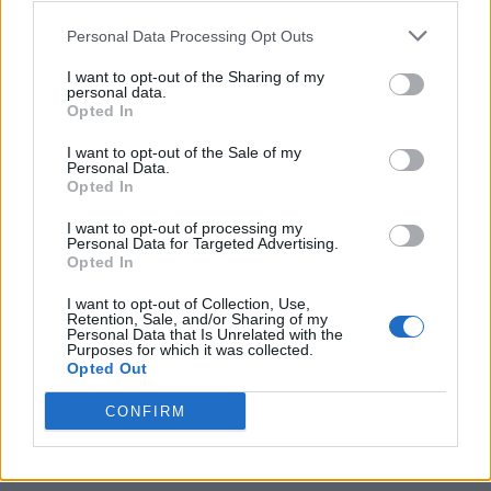
PNȚCD (Pavelescu)
PNCR (Terheș)
Personal Data Processing Opt Outs
Partidul Patrioților (Surugiu)
I want to opt-out of the Sharing of my
personal data.
FAR (Coarnă)
Opted In
România pe Primul Loc (Ponta)
I want to opt-out of the Sale of my
Altul
Personal Data.
Opted In
I want to opt-out of processing my
Personal Data for Targeted Advertising.
Arată rezultatele
Opted In
Arhiva sondajelor
I want to opt-out of Collection, Use,
Retention, Sale, and/or Sharing of my
Personal Data that Is Unrelated with the
Purposes for which it was collected.
Opted Out
CONFIRM