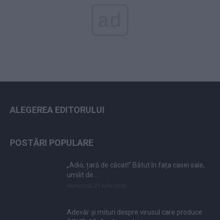
ad
ALEGEREA EDITORULUI
POSTĂRI POPULARE
„Adio, țară de căcat!” Bătut în fața casei sale,
umilit de...
duminică, 21 iulie 2019
Adevăr și mituri despre virusul care produce