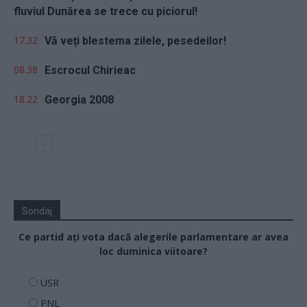
fluviul Dunărea se trece cu piciorul!
17.32
Vă veți blestema zilele, pesedeilor!
08.38
Escrocul Chirieac
18.22
Georgia 2008
Sondaj
Ce partid ați vota dacă alegerile parlamentare ar avea
loc duminica viitoare?
USR
PNL