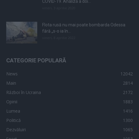
COVID-19. Analiza a doi...
vineri, 3 aprilie 2020
Flota rusă nu mai poate bombarda Odessa
fără „s-o ia în...
vineri, 8 aprilie 2022
CATEGORIE POPULARĂ
News
12042
Main
2814
Război în Ucraina
2172
Opinii
1883
Lumea
1416
Politică
1300
Dezvăluiri
1065
Sport
1053