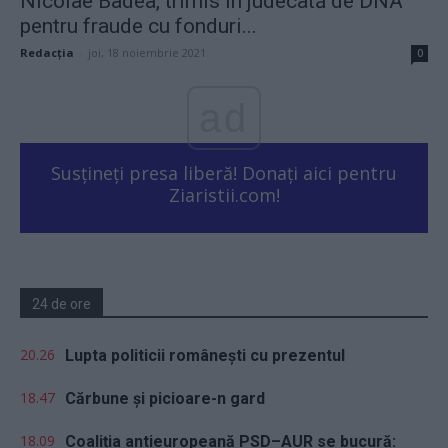
Nicolae Badea, trimis în judecată de DNA
pentru fraude cu fonduri...
Redacţia
-
joi, 18 noiembrie 2021
0
ad
Susțineți presa liberă! Donați aici pentru
Ziaristii.com!
24 de ore
20.26
Lupta politicii românești cu prezentul
18.47
Cărbune și picioare-n gard
18.09
Coaliția antieuropeană PSD–AUR se bucură: