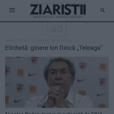
ad
Acasă
Etichete
Ginere Ion Dincă „Teleaga”
Etichetă: ginere Ion Dincă „Teleaga”