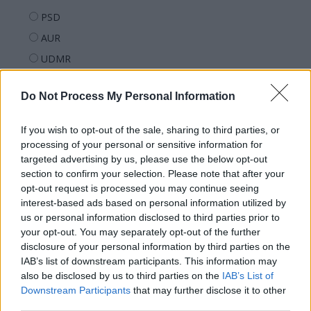
PSD
AUR
UDMR
PMP (Tomac)
Do Not Process My Personal Information
Forța Dreptei (L. Orban)
PNȚMM
If you wish to opt-out of the sale, sharing to third parties, or
REPER
processing of your personal or sensitive information for
targeted advertising by us, please use the below opt-out
SENS
section to confirm your selection. Please note that after your
SOS (Șoșoacă)
opt-out request is processed you may continue seeing
interest-based ads based on personal information utilized by
POT (Gavrilă)
us or personal information disclosed to third parties prior to
PACE (Peia)
your opt-out. You may separately opt-out of the further
Acțiunea Conservatoare (Târziu)
disclosure of your personal information by third parties on the
IAB’s list of downstream participants. This information may
PDF (Lazarus)
also be disclosed by us to third parties on the
IAB’s List of
PUSL (D. Voiculescu)
Downstream Participants
that may further disclose it to other
third parties.
PNȚCD (Pavelescu)