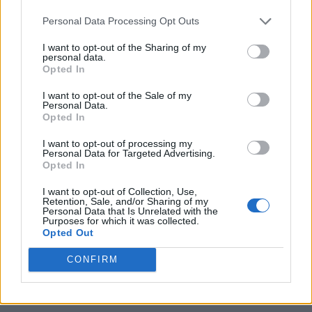
PNCR (Terheș)
Personal Data Processing Opt Outs
Partidul Patrioților (Surugiu)
I want to opt-out of the Sharing of my
personal data.
FAR (Coarnă)
Opted In
România pe Primul Loc (Ponta)
I want to opt-out of the Sale of my
Altul
Personal Data.
Opted In
I want to opt-out of processing my
Personal Data for Targeted Advertising.
Arată rezultatele
Opted In
Arhiva sondajelor
I want to opt-out of Collection, Use,
Retention, Sale, and/or Sharing of my
Personal Data that Is Unrelated with the
Purposes for which it was collected.
Opted Out
CONFIRM