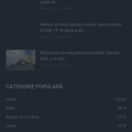
umilit de...
duminică, 21 iulie 2019
Adevăr și mituri despre virusul care produce
COVID-19. Analiza a doi...
vineri, 3 aprilie 2020
Flota rusă nu mai poate bombarda Odessa
fără „s-o ia în...
vineri, 8 aprilie 2022
CATEGORIE POPULARĂ
News
12042
Main
2814
Război în Ucraina
2172
Opinii
1878