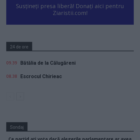
Susțineți presa liberă! Donați aici pentru
Ziaristii.com!
24 de ore
09.39
Bătălia de la Călugăreni
08.38
Escrocul Chirieac
Sondaj
Ce partid ați vota dacă alegerile parlamentare ar avea