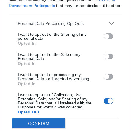
Acțiunea Conservatoare (Târziu)
Downstream Participants
that may further disclose it to other
PDF (Lazarus)
third parties.
PUSL (D. Voiculescu)
Personal Data Processing Opt Outs
PNȚCD (Pavelescu)
I want to opt-out of the Sharing of my
PNCR (Terheș)
personal data.
Opted In
Partidul Patrioților (Surugiu)
FAR (Coarnă)
I want to opt-out of the Sale of my
Personal Data.
România pe Primul Loc (Ponta)
Opted In
Altul
I want to opt-out of processing my
Personal Data for Targeted Advertising.
Opted In
Arată rezultatele
I want to opt-out of Collection, Use,
Retention, Sale, and/or Sharing of my
Personal Data that Is Unrelated with the
Purposes for which it was collected.
Arhiva sondajelor
Opted Out
CONFIRM