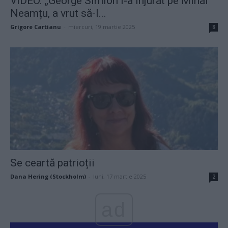
VIDEO. „George Simion l-a înjurat pe Mihai
Neamțu, a vrut să-l...
Grigore Cartianu
-
miercuri, 19 martie 2025
8
Se ceartă patrioții
Dana Hering (Stockholm)
-
luni, 17 martie 2025
2
ad