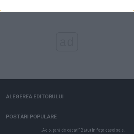
ad
ALEGEREA EDITORULUI
POSTĂRI POPULARE
„Adio, țară de căcat!” Bătut în fața casei sale,