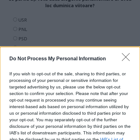
loc duminica viitoare?
USR
PNL
PSD
AUR
UDMR
Do Not Process My Personal Information
PMP (Tomac)
If you wish to opt-out of the sale, sharing to third parties, or
Forța Dreptei (L. Orban)
processing of your personal or sensitive information for
PNȚMM
targeted advertising by us, please use the below opt-out
section to confirm your selection. Please note that after your
REPER
opt-out request is processed you may continue seeing
SENS
interest-based ads based on personal information utilized by
SOS (Șoșoacă)
us or personal information disclosed to third parties prior to
your opt-out. You may separately opt-out of the further
POT (Gavrilă)
disclosure of your personal information by third parties on the
PACE (Peia)
IAB’s list of downstream participants. This information may
also be disclosed by us to third parties on the
IAB’s List of