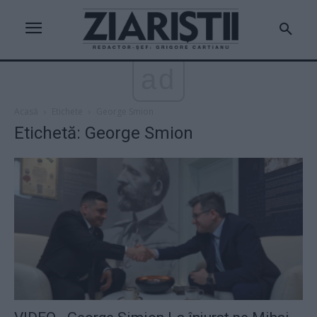
ad
Acasă
Etichete
George Smion
Etichetă: George Smion