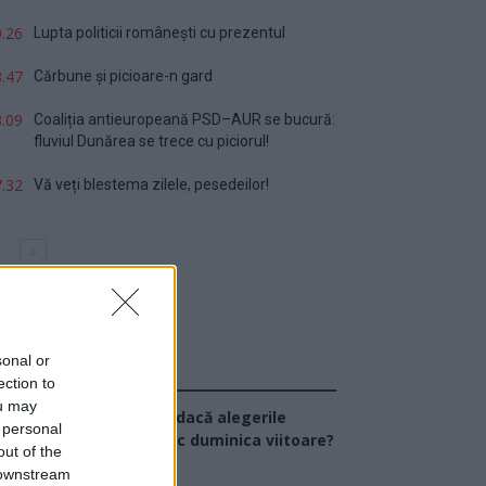
.26
Lupta politicii românești cu prezentul
.47
Cărbune și picioare-n gard
.09
Coaliția antieuropeană PSD–AUR se bucură:
fluviul Dunărea se trece cu piciorul!
.32
Vă veți blestema zilele, pesedeilor!
sonal or
Sondaj
ection to
ou may
Ce partid ați vota dacă alegerile
 personal
arlamentare ar avea loc duminica viitoare?
out of the
 downstream