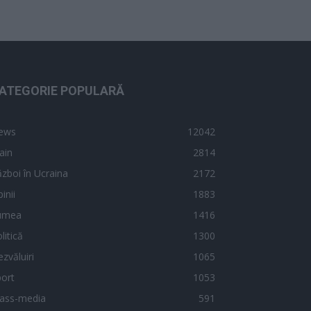
ATEGORIE POPULARĂ
ews
12042
ain
2814
zboi în Ucraina
2172
inii
1883
umea
1416
litică
1300
zvăluiri
1065
ort
1053
ass-media
591