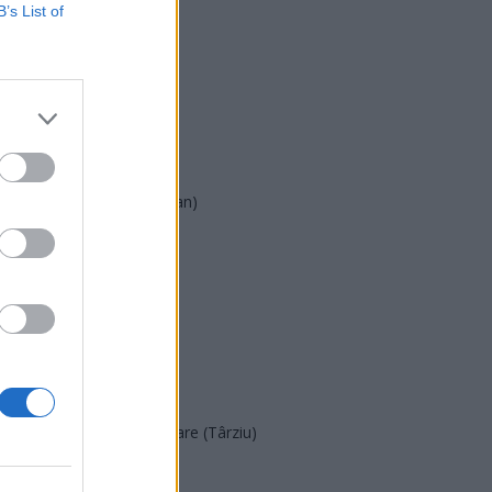
USR
B’s List of
PNL
PSD
AUR
UDMR
PMP (Tomac)
Forța Dreptei (L. Orban)
PNȚMM
REPER
SENS
SOS (Șoșoacă)
POT (Gavrilă)
PACE (Peia)
Acțiunea Conservatoare (Târziu)
PDF (Lazarus)