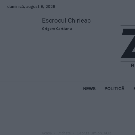
duminică, august 9, 2026
Escrocul Chirieac
Grigore Cartianu
NEWS
POLITICĂ
Acasă
Etichete
George Simion. AUR