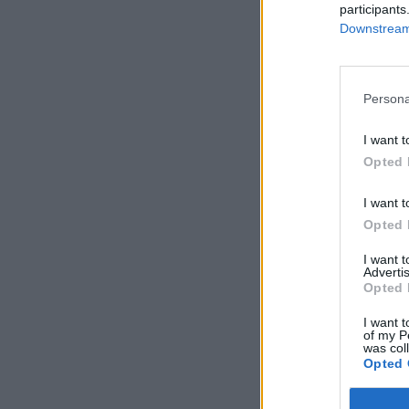
participants
Downstream 
Persona
I want t
Opted 
I want t
Opted 
I want 
Advertis
Opted 
I want t
of my P
was col
Opted 