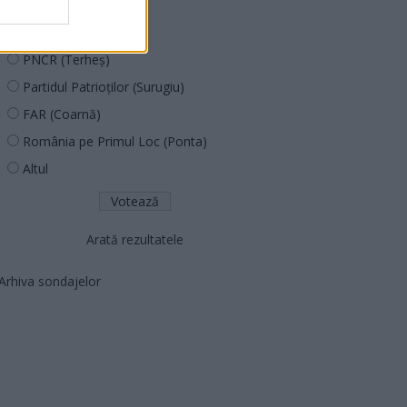
PUSL (D. Voiculescu)
PNȚCD (Pavelescu)
PNCR (Terheș)
Partidul Patrioților (Surugiu)
FAR (Coarnă)
România pe Primul Loc (Ponta)
Altul
Arată rezultatele
Arhiva sondajelor