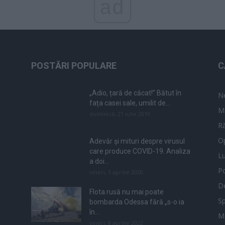
ad
POSTĂRI POPULARE
C
„Adio, țară de căcat!” Bătut în
N
fața casei sale, umilit de...
M
duminică, 21 iulie 2019
Ră
Op
Adevăr și mituri despre virusul
care produce COVID-19. Analiza
L
a doi...
Po
vineri, 3 aprilie 2020
De
Flota rusă nu mai poate
Sp
bombarda Odessa fără „s-o ia
în...
M
vineri, 8 aprilie 2022