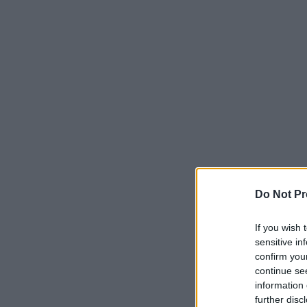
Do Not Pr
If you wish 
sensitive in
confirm you
continue se
information 
further disc