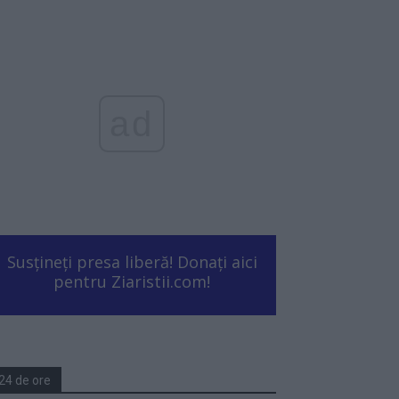
ad
Susțineți presa liberă! Donați aici
pentru Ziaristii.com!
24 de ore