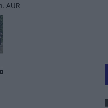
n. AUR
..
1