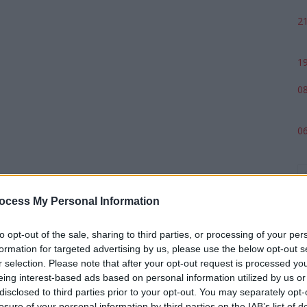
21
19
08
06
ocess My Personal Information
to opt-out of the sale, sharing to third parties, or processing of your per
formation for targeted advertising by us, please use the below opt-out s
r selection. Please note that after your opt-out request is processed y
eing interest-based ads based on personal information utilized by us or
p
disclosed to third parties prior to your opt-out. You may separately opt-
losure of your personal information by third parties on the IAB’s list of