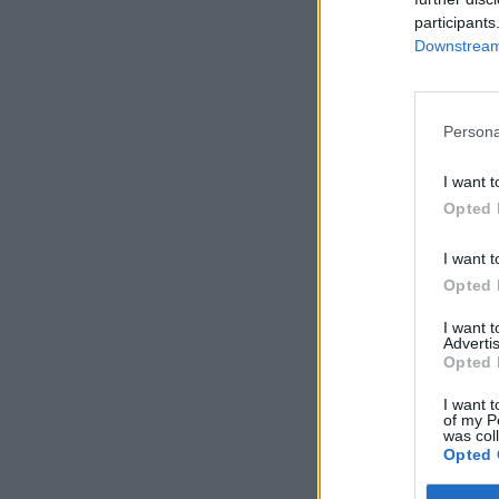
participants
Downstream 
Persona
I want t
Opted 
I want t
Opted 
I want 
Advertis
Opted 
I want t
of my P
was col
Opted 