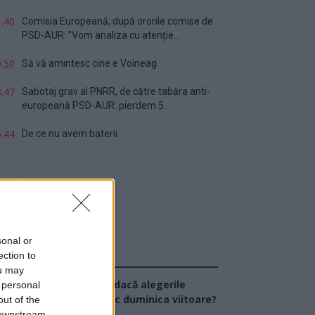
.40
Comisia Europeană, după ororile comise de
PSD-AUR: ”Vom analiza cu atenție...
.50
Să vă amintesc cine e Voineag
.47
Sabotaj grav al PNRR, de către tabăra anti-
europeană PSD-AUR: pierdem 5...
.44
De ce nu avem baterii
sonal or
ection to
Sondaj
ou may
Ce partid ați vota dacă alegerile
 personal
arlamentare ar avea loc duminica viitoare?
out of the
 downstream