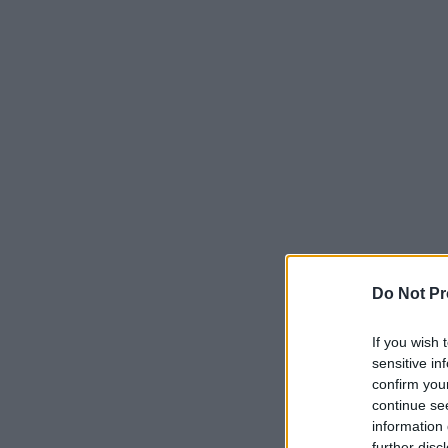
Do Not Pr
If you wish 
sensitive in
confirm you
continue se
information 
further disc