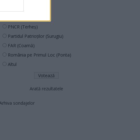
PUSL (D. Voiculescu)
PNȚCD (Pavelescu)
PNCR (Terheș)
Partidul Patrioților (Surugiu)
FAR (Coarnă)
România pe Primul Loc (Ponta)
Altul
Arată rezultatele
Arhiva sondajelor