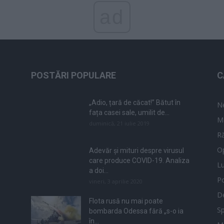
ad
POSTĂRI POPULARE
C
„Adio, țară de căcat!” Bătut în
N
fața casei sale, umilit de...
M
duminică, 21 iulie 2019
Ră
Op
Adevăr și mituri despre virusul
care produce COVID-19. Analiza
L
a doi...
Po
vineri, 3 aprilie 2020
De
Flota rusă nu mai poate
Sp
bombarda Odessa fără „s-o ia
în...