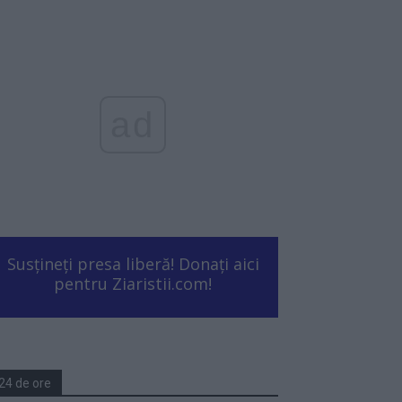
ad
Susțineți presa liberă! Donați aici
pentru Ziaristii.com!
24 de ore