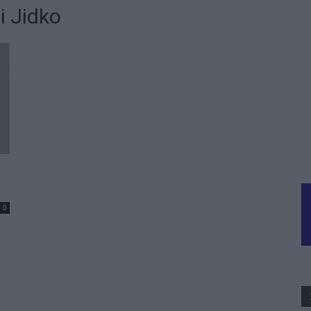
i Jidko
0