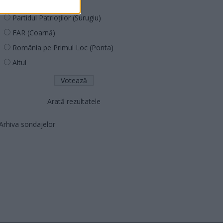
PNCR (Terheș)
Partidul Patrioților (Surugiu)
FAR (Coarnă)
România pe Primul Loc (Ponta)
Altul
Arată rezultatele
Arhiva sondajelor