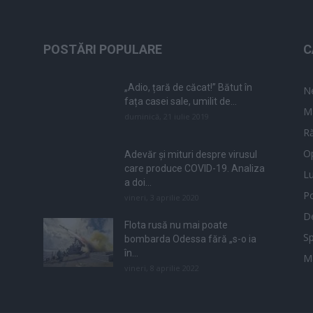
POSTĂRI POPULARE
C
„Adio, țară de căcat!” Bătut în
N
fața casei sale, umilit de...
M
duminică, 21 iulie 2019
Ră
Op
Adevăr și mituri despre virusul
care produce COVID-19. Analiza
L
a doi...
Po
vineri, 3 aprilie 2020
De
Flota rusă nu mai poate
Sp
bombarda Odessa fără „s-o ia
în...
M
vineri, 8 aprilie 2022