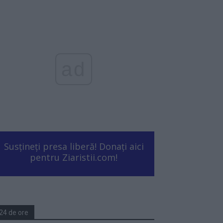
ad
Susțineți presa liberă! Donați aici
pentru Ziaristii.com!
24 de ore