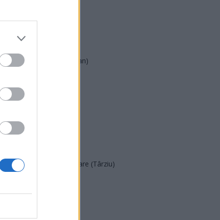
PSD
AUR
UDMR
PMP (Tomac)
Forța Dreptei (L. Orban)
PNȚMM
REPER
SENS
SOS (Șoșoacă)
POT (Gavrilă)
PACE (Peia)
Acțiunea Conservatoare (Târziu)
PDF (Lazarus)
PUSL (D. Voiculescu)
PNȚCD (Pavelescu)