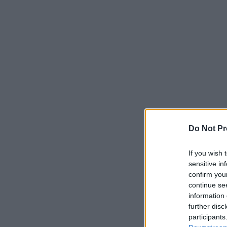
Do Not Pr
If you wish 
sensitive in
confirm you
continue se
information 
further disc
participants