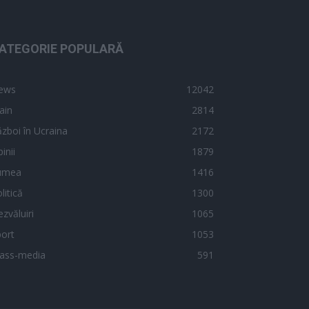
ATEGORIE POPULARĂ
ews
12042
ain
2814
zboi în Ucraina
2172
inii
1879
umea
1416
litică
1300
zvăluiri
1065
ort
1053
ass-media
591