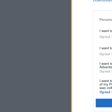
Downstream 
Persona
I want t
Opted 
I want t
Opted 
I want 
Advertis
Opted 
I want t
of my P
was col
Opted 