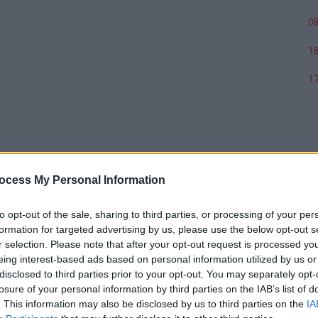
08
18
17
ocess My Personal Information
to opt-out of the sale, sharing to third parties, or processing of your per
formation for targeted advertising by us, please use the below opt-out s
r selection. Please note that after your opt-out request is processed y
p
eing interest-based ads based on personal information utilized by us or
disclosed to third parties prior to your opt-out. You may separately opt-
losure of your personal information by third parties on the IAB’s list of
. This information may also be disclosed by us to third parties on the
IA