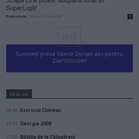
Scapă cine poate: suspans total în
SuperLigă!
Publicitate
-
vineri, 10 mai 2024
0
ad
Susțineți presa liberă! Donați aici pentru
Ziaristii.com!
24 de ore
08.38
Escrocul Chirieac
18.22
Georgia 2008
17.39
Bătălia de la Călugăreni