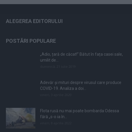
ALEGEREA EDITORULUI
POSTĂRI POPULARE
„Adio, țară de căcat!” Bătut în fața casei sale,
umilit de...
duminică, 21 iulie 2019
Adevăr și mituri despre virusul care produce
COVID-19. Analiza a doi...
vineri, 3 aprilie 2020
Flota rusă nu mai poate bombarda Odessa
fără „s-o ia în...
vineri, 8 aprilie 2022