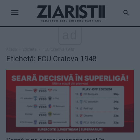
ad
Acasă
Etichete
FCU Craiova 1948
Etichetă: FCU Craiova 1948