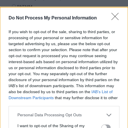
PNȚMM
REPER
Do Not Process My Personal Information
SENS
If you wish to opt-out of the sale, sharing to third parties, or
SOS (Șoșoacă)
processing of your personal or sensitive information for
POT (Gavrilă)
targeted advertising by us, please use the below opt-out
PACE (Peia)
section to confirm your selection. Please note that after your
opt-out request is processed you may continue seeing
Acțiunea Conservatoare (Târziu)
interest-based ads based on personal information utilized by
PDF (Lazarus)
us or personal information disclosed to third parties prior to
your opt-out. You may separately opt-out of the further
PUSL (D. Voiculescu)
disclosure of your personal information by third parties on the
PNȚCD (Pavelescu)
IAB’s list of downstream participants. This information may
also be disclosed by us to third parties on the
IAB’s List of
PNCR (Terheș)
Downstream Participants
that may further disclose it to other
Partidul Patrioților (Surugiu)
third parties.
FAR (Coarnă)
Personal Data Processing Opt Outs
România pe Primul Loc (Ponta)
I want to opt-out of the Sharing of my
Altul