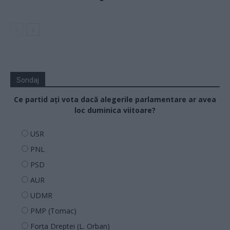
Sondaj
Ce partid ați vota dacă alegerile parlamentare ar avea
loc duminica viitoare?
USR
PNL
PSD
AUR
UDMR
PMP (Tomac)
Forța Dreptei (L. Orban)