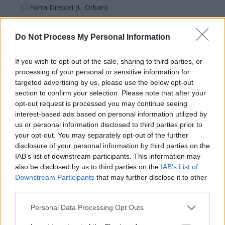
Forța Dreptei (L. Orban)
PNȚMM
Do Not Process My Personal Information
REPER
SENS
If you wish to opt-out of the sale, sharing to third parties, or
SOS (Șoșoacă)
processing of your personal or sensitive information for
POT (Gavrilă)
targeted advertising by us, please use the below opt-out
section to confirm your selection. Please note that after your
PACE (Peia)
opt-out request is processed you may continue seeing
Acțiunea Conservatoare (Târziu)
interest-based ads based on personal information utilized by
us or personal information disclosed to third parties prior to
PDF (Lazarus)
your opt-out. You may separately opt-out of the further
PUSL (D. Voiculescu)
disclosure of your personal information by third parties on the
IAB’s list of downstream participants. This information may
PNȚCD (Pavelescu)
also be disclosed by us to third parties on the
IAB’s List of
PNCR (Terheș)
Downstream Participants
that may further disclose it to other
Partidul Patrioților (Surugiu)
third parties.
FAR (Coarnă)
Personal Data Processing Opt Outs
România pe Primul Loc (Ponta)