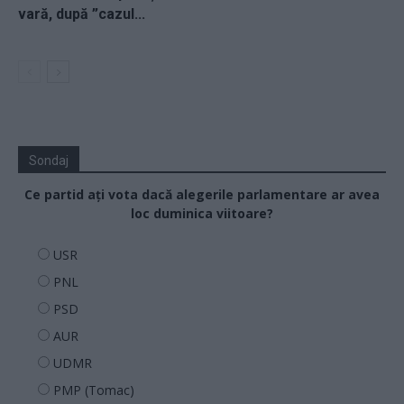
vară, după ”cazul...
Sondaj
Ce partid ați vota dacă alegerile parlamentare ar avea
loc duminica viitoare?
USR
PNL
PSD
AUR
UDMR
PMP (Tomac)