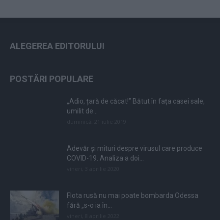
ALEGEREA EDITORULUI
POSTĂRI POPULARE
„Adio, țară de căcat!” Bătut în fața casei sale,
umilit de...
duminică, 21 iulie 2019
Adevăr și mituri despre virusul care produce
COVID-19. Analiza a doi...
vineri, 3 aprilie 2020
Flota rusă nu mai poate bombarda Odessa
fără „s-o ia în...
vineri, 8 aprilie 2022