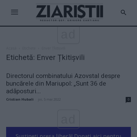
ad
Acasă
Etichete
Enver Țkitișvili
Etichetă: Enver Țkitișvili
Directorul combinatului Azovstal despre
buncărele din Mariupol: „Sunt 36 de
adăposturi...
Cristian Hubali
-
joi, 5 mai 2022
0
ad
Susțineți presa liberă! Donați aici pentru