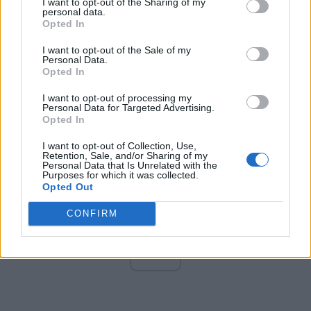
I want to opt-out of the Sharing of my
Altul
personal data.
Opted In
I want to opt-out of the Sale of my
Personal Data.
Arată rezultatele
Opted In
Arhiva sondajelor
I want to opt-out of processing my
Personal Data for Targeted Advertising.
Opted In
I want to opt-out of Collection, Use,
Retention, Sale, and/or Sharing of my
Personal Data that Is Unrelated with the
Purposes for which it was collected.
Opted Out
CONFIRM
ad