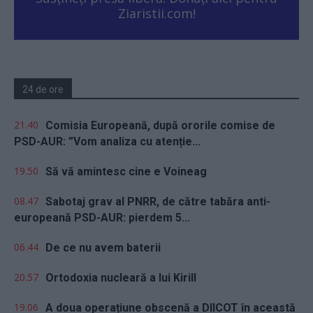
Ziaristii.com!
24 de ore
21.40
Comisia Europeană, după ororile comise de
PSD-AUR: ”Vom analiza cu atenție...
19.50
Să vă amintesc cine e Voineag
08.47
Sabotaj grav al PNRR, de către tabăra anti-
europeană PSD-AUR: pierdem 5...
06.44
De ce nu avem baterii
20.57
Ortodoxia nucleară a lui Kirill
19.06
A doua operațiune obscenă a DIICOT în această