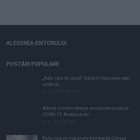
ALEGEREA EDITORULUI
POSTĂRI POPULARE
„Adio, țară de căcat!” Bătut în fața casei sale,
umilit de...
duminică, 21 iulie 2019
Adevăr și mituri despre virusul care produce
COVID-19. Analiza a doi...
vineri, 3 aprilie 2020
Flota rusă nu mai poate bombarda Odessa