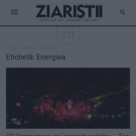
ad
Acasă
Etichete
Energiea
Etichetă: Energiea