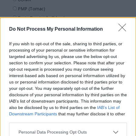
PMP (Tomac)
Forța Dreptei (L. Orban)
PNȚMM
Do Not Process My Personal Information
REPER
If you wish to opt-out of the sale, sharing to third parties, or
SENS
processing of your personal or sensitive information for
SOS (Șoșoacă)
targeted advertising by us, please use the below opt-out
section to confirm your selection. Please note that after your
POT (Gavrilă)
opt-out request is processed you may continue seeing
PACE (Peia)
interest-based ads based on personal information utilized by
Acțiunea Conservatoare (Târziu)
us or personal information disclosed to third parties prior to
your opt-out. You may separately opt-out of the further
PDF (Lazarus)
disclosure of your personal information by third parties on the
PUSL (D. Voiculescu)
IAB’s list of downstream participants. This information may
also be disclosed by us to third parties on the
IAB’s List of
PNȚCD (Pavelescu)
Downstream Participants
that may further disclose it to other
PNCR (Terheș)
third parties.
Partidul Patrioților (Surugiu)
Personal Data Processing Opt Outs