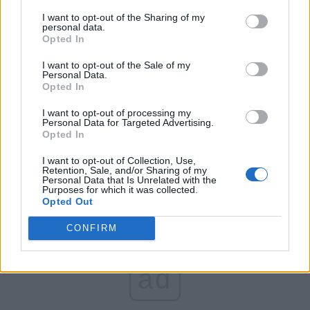
FAR (Coarnă)
I want to opt-out of the Sharing of my
România pe Primul Loc (Ponta)
personal data.
Opted In
Altul
I want to opt-out of the Sale of my
Personal Data.
Opted In
Arată rezultatele
I want to opt-out of processing my
Personal Data for Targeted Advertising.
Arhiva sondajelor
Opted In
I want to opt-out of Collection, Use,
Retention, Sale, and/or Sharing of my
Personal Data that Is Unrelated with the
Purposes for which it was collected.
Opted Out
CONFIRM
ad