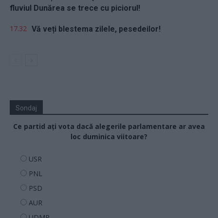
fluviul Dunărea se trece cu piciorul!
17.32
Vă veți blestema zilele, pesedeilor!
Sondaj
Ce partid ați vota dacă alegerile parlamentare ar avea
loc duminica viitoare?
USR
PNL
PSD
AUR
UDMR