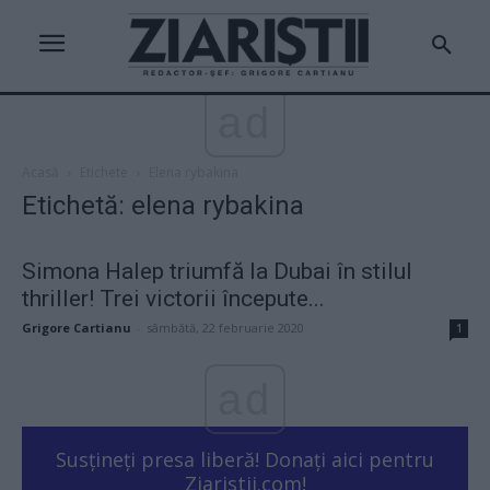
ad
Acasă
Etichete
Elena rybakina
Etichetă: elena rybakina
Simona Halep triumfă la Dubai în stilul
thriller! Trei victorii începute...
Grigore Cartianu
-
sâmbătă, 22 februarie 2020
1
ad
Susțineți presa liberă! Donați aici pentru
Ziaristii.com!