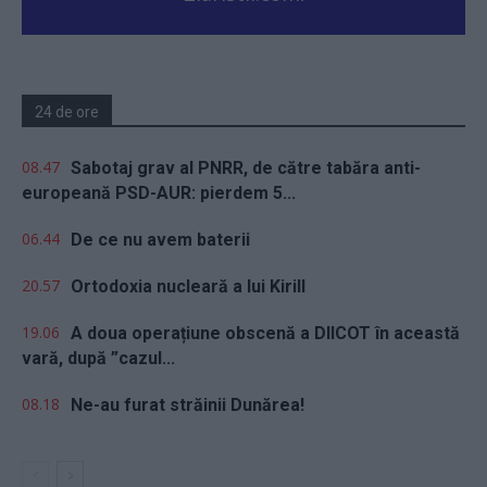
24 de ore
08.47
Sabotaj grav al PNRR, de către tabăra anti-
europeană PSD-AUR: pierdem 5...
06.44
De ce nu avem baterii
20.57
Ortodoxia nucleară a lui Kirill
19.06
A doua operațiune obscenă a DIICOT în această
vară, după ”cazul...
08.18
Ne-au furat străinii Dunărea!