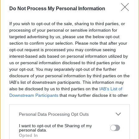
SENS
Do Not Process My Personal Information
SOS (Șoșoacă)
POT (Gavrilă)
If you wish to opt-out of the sale, sharing to third parties, or
processing of your personal or sensitive information for
PACE (Peia)
targeted advertising by us, please use the below opt-out
Acțiunea Conservatoare (Târziu)
section to confirm your selection. Please note that after your
opt-out request is processed you may continue seeing
PDF (Lazarus)
interest-based ads based on personal information utilized by
PUSL (D. Voiculescu)
us or personal information disclosed to third parties prior to
PNȚCD (Pavelescu)
your opt-out. You may separately opt-out of the further
disclosure of your personal information by third parties on the
PNCR (Terheș)
IAB’s list of downstream participants. This information may
Partidul Patrioților (Surugiu)
also be disclosed by us to third parties on the
IAB’s List of
Downstream Participants
that may further disclose it to other
FAR (Coarnă)
third parties.
România pe Primul Loc (Ponta)
Personal Data Processing Opt Outs
Altul
I want to opt-out of the Sharing of my
personal data.
Opted In