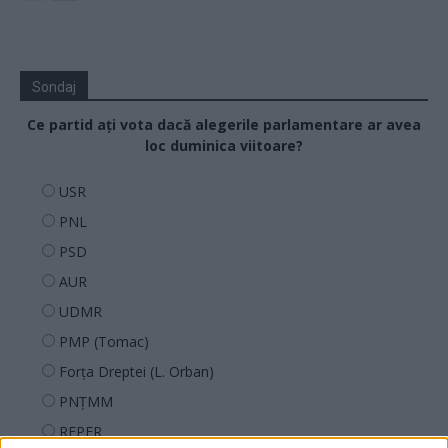
Sondaj
Ce partid ați vota dacă alegerile parlamentare ar avea
loc duminica viitoare?
USR
PNL
PSD
AUR
UDMR
PMP (Tomac)
Forța Dreptei (L. Orban)
PNȚMM
REPER