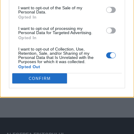
Arată rezultatele
I want to opt-out of the Sale of my
Personal Data.
Arhiva sondajelor
Opted In
I want to opt-out of processing my
Personal Data for Targeted Advertising.
Opted In
I want to opt-out of Collection, Use,
Retention, Sale, and/or Sharing of my
Personal Data that Is Unrelated with the
Purposes for which it was collected.
Opted Out
ad
CONFIRM