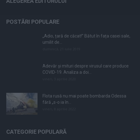
ALEGEREA EDITORULUI
POSTĂRI POPULARE
„Adio, țară de căcat!” Bătut în fața casei sale,
umilit de...
duminică, 21 iulie 2019
Adevăr și mituri despre virusul care produce
COVID-19. Analiza a doi...
vineri, 3 aprilie 2020
Flota rusă nu mai poate bombarda Odessa
fără „s-o ia în...
vineri, 8 aprilie 2022
CATEGORIE POPULARĂ