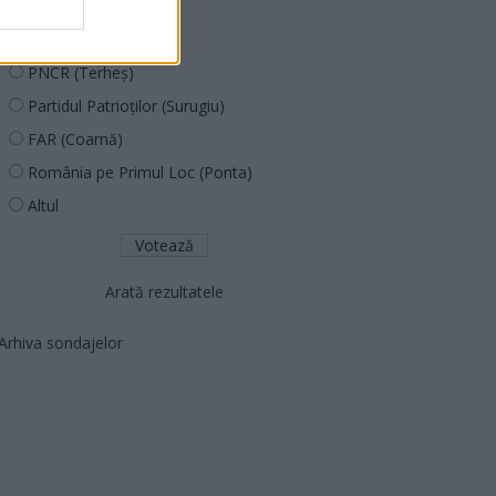
PUSL (D. Voiculescu)
PNȚCD (Pavelescu)
PNCR (Terheș)
Partidul Patrioților (Surugiu)
FAR (Coarnă)
România pe Primul Loc (Ponta)
Altul
Arată rezultatele
Arhiva sondajelor