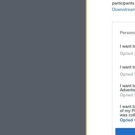
participants
Downstream 
Persona
I want t
Opted 
I want t
Opted 
I want 
Advertis
Opted 
I want t
of my P
was col
Opted 