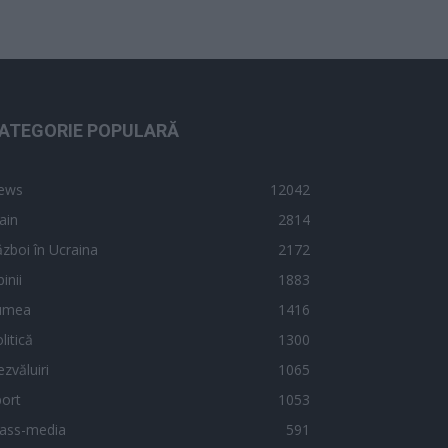
ATEGORIE POPULARĂ
ews
12042
ain
2814
zboi în Ucraina
2172
inii
1883
umea
1416
litică
1300
zvăluiri
1065
ort
1053
ass-media
591