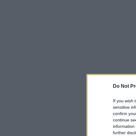
Do Not Pr
If you wish 
sensitive in
confirm you
continue se
information 
further disc