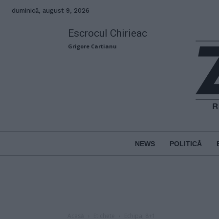
duminică, august 9, 2026
Escrocul Chirieac
Grigore Cartianu
NEWS
POLITICĂ
Acasă
Etichete
Echipaj 8+1