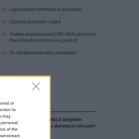
.26
Lupta politicii românești cu prezentul
.47
Cărbune și picioare-n gard
.09
Coaliția antieuropeană PSD–AUR se bucură:
fluviul Dunărea se trece cu piciorul!
.32
Vă veți blestema zilele, pesedeilor!
sonal or
Sondaj
ection to
ou may
Ce partid ați vota dacă alegerile
 personal
arlamentare ar avea loc duminica viitoare?
out of the
 downstream