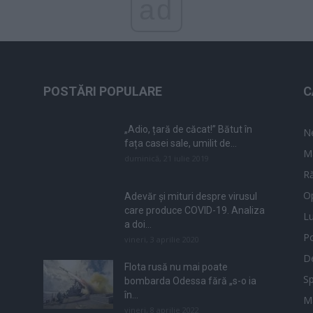
ad
POSTĂRI POPULARE
C
„Adio, țară de căcat!” Bătut în
N
fața casei sale, umilit de...
M
duminică, 21 iulie 2019
Ră
Op
Adevăr și mituri despre virusul
care produce COVID-19. Analiza
L
a doi...
Po
vineri, 3 aprilie 2020
De
Flota rusă nu mai poate
Sp
bombarda Odessa fără „s-o ia
în...
M
vineri, 8 aprilie 2022