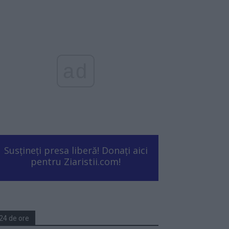
ad
Susțineți presa liberă! Donați aici
pentru Ziaristii.com!
24 de ore