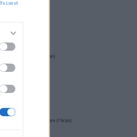
USR
B’s List of
PNL
PSD
AUR
UDMR
PMP (Tomac)
Forța Dreptei (L. Orban)
PNȚMM
REPER
SENS
SOS (Șoșoacă)
POT (Gavrilă)
PACE (Peia)
Acțiunea Conservatoare (Târziu)
PDF (Lazarus)