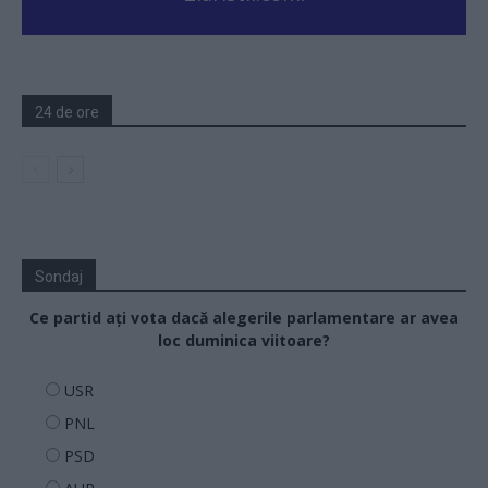
24 de ore
Sondaj
Ce partid ați vota dacă alegerile parlamentare ar avea
loc duminica viitoare?
USR
PNL
PSD