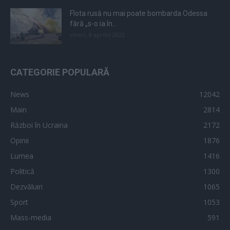
Flota rusă nu mai poate bombarda Odessa
fără „s-o ia în...
vineri, 8 aprilie 2022
CATEGORIE POPULARĂ
News
12042
Main
2814
Război în Ucraina
2172
Opinii
1876
Lumea
1416
Politică
1300
Dezvăluiri
1065
Sport
1053
Mass-media
591