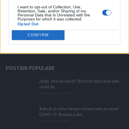
I want to opt-out of Collection, Use,
Retention, Sale, and/or Sharing of my
Personal Data that Is Unrelated with the
Purposes for which it was collected.
Opted Out
CONFIRM
ALEGEREA EDITORULUI
POSTĂRI POPULARE
„Adio, țară de căcat!” Bătut în fața casei sale,
umilit de...
duminică, 21 iulie 2019
Adevăr și mituri despre virusul care produce
COVID-19. Analiza a doi...
vineri, 3 aprilie 2020