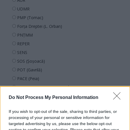
AUR
UDMR
PMP (Tomac)
Forța Dreptei (L. Orban)
PNȚMM
REPER
SENS
SOS (Șoșoacă)
POT (Gavrilă)
PACE (Peia)
Acțiunea Conservatoare (Târziu)
PDF (Lazarus)
Do Not Process My Personal Information
PUSL (D. Voiculescu)
If you wish to opt-out of the sale, sharing to third parties, or
PNȚCD (Pavelescu)
processing of your personal or sensitive information for
PNCR (Terheș)
targeted advertising by us, please use the below opt-out
section to confirm your selection. Please note that after your