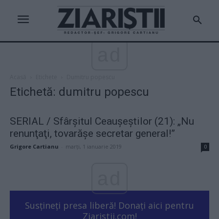
ad
Acasă
Etichete
Dumitru popescu
Etichetă: dumitru popescu
SERIAL / Sfârşitul Ceauşeştilor (21): „Nu
renunţaţi, tovarăşe secretar general!”
Grigore Cartianu
-
marți, 1 ianuarie 2019
0
ad
Susțineți presa liberă! Donați aici pentru
Ziaristii.com!