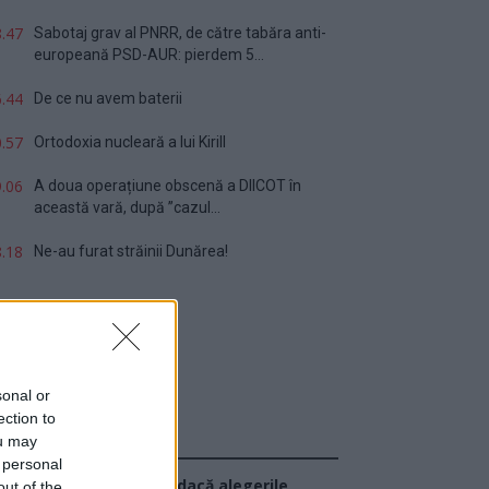
.47
Sabotaj grav al PNRR, de către tabăra anti-
europeană PSD-AUR: pierdem 5...
.44
De ce nu avem baterii
.57
Ortodoxia nucleară a lui Kirill
.06
A doua operațiune obscenă a DIICOT în
această vară, după ”cazul...
.18
Ne-au furat străinii Dunărea!
sonal or
ection to
ou may
Sondaj
 personal
Ce partid ați vota dacă alegerile
out of the