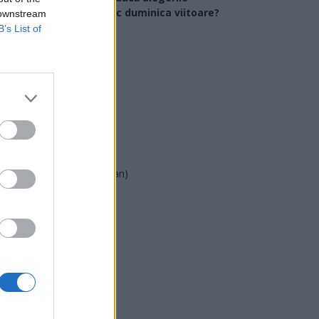
arlamentare ar avea loc duminica viitoare?
 downstream
B’s List of
USR
PNL
PSD
AUR
UDMR
PMP (Tomac)
Forța Dreptei (L. Orban)
PNȚMM
REPER
SENS
SOS (Șoșoacă)
POT (Gavrilă)
PACE (Peia)