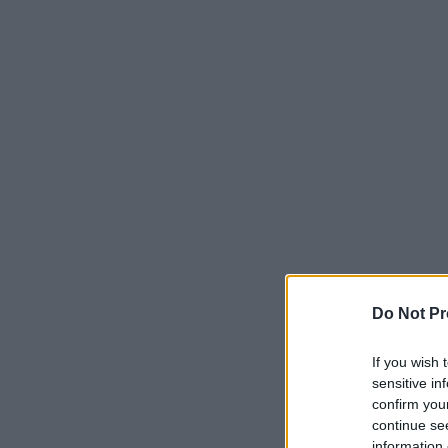
Do Not Pr
If you wish 
sensitive in
confirm you
continue se
information 