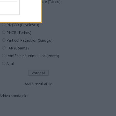
Acțiunea Conservatoare (Târziu)
PDF (Lazarus)
PUSL (D. Voiculescu)
PNȚCD (Pavelescu)
PNCR (Terheș)
Partidul Patrioților (Surugiu)
FAR (Coarnă)
România pe Primul Loc (Ponta)
Altul
Arată rezultatele
Arhiva sondajelor