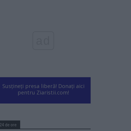
ad
Susțineți presa liberă! Donați aici
pentru Ziaristii.com!
24 de ore