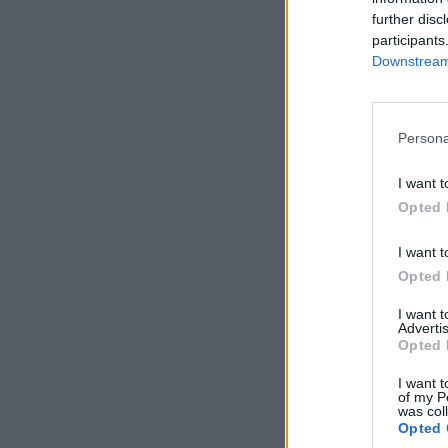
further disc
participants
Downstream 
Persona
I want t
Opted 
I want t
Opted 
I want 
Advertis
Opted 
I want t
of my P
was col
Opted 