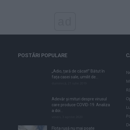
ad
POSTĂRI POPULARE
C
„Adio, țară de căcat!” Bătut în
N
fața casei sale, umilit de...
M
duminică, 21 iulie 2019
Ră
Op
Adevăr și mituri despre virusul
care produce COVID-19. Analiza
L
a doi...
Po
vineri, 3 aprilie 2020
De
Flota rusă nu mai poate