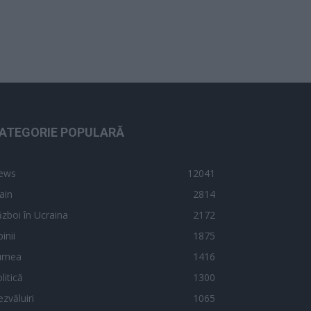
ATEGORIE POPULARĂ
ews
12041
ain
2814
zboi în Ucraina
2172
inii
1875
umea
1416
litică
1300
zvăluiri
1065