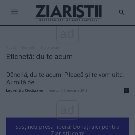
ad
Acasă
Etichete
Du te acum
Etichetă: du te acum
Dăncilă, du-te acum! Pleacă şi te vom uita.
Ai milă de...
Laurențiu Ciocăzanu
-
miercuri, 9 ianuarie 2019
4
ad
Susțineți presa liberă! Donați aici pentru
Ziaristii.com!