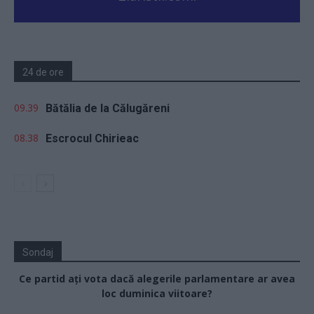
24 de ore
09.39
Bătălia de la Călugăreni
08.38
Escrocul Chirieac
Sondaj
Ce partid ați vota dacă alegerile parlamentare ar avea
loc duminica viitoare?