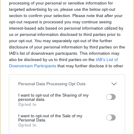
processing of your personal or sensitive information for
PUSL (D. Voiculescu)
targeted advertising by us, please use the below opt-out
PNȚCD (Pavelescu)
section to confirm your selection. Please note that after your
opt-out request is processed you may continue seeing
PNCR (Terheș)
interest-based ads based on personal information utilized by
Partidul Patrioților (Surugiu)
us or personal information disclosed to third parties prior to
your opt-out. You may separately opt-out of the further
FAR (Coarnă)
disclosure of your personal information by third parties on the
România pe Primul Loc (Ponta)
IAB’s list of downstream participants. This information may
Altul
also be disclosed by us to third parties on the
IAB’s List of
Downstream Participants
that may further disclose it to other
third parties.
Arată rezultatele
Personal Data Processing Opt Outs
I want to opt-out of the Sharing of my
Arhiva sondajelor
personal data.
Opted In
I want to opt-out of the Sale of my
Personal Data.
Opted In