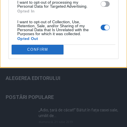
I want to opt-out of processing my
Personal Data for Targeted Advertising.
Opted In
I want to opt-out of Collection, Use,
ad
Retention, Sale, and/or Sharing of my
Personal Data that Is Unrelated with the
Purposes for which it was collected.
Opted Out
CONFIRM
ALEGEREA EDITORULUI
POSTĂRI POPULARE
„Adio, țară de căcat!” Bătut în fața casei sale,
umilit de...
duminică, 21 iulie 2019