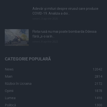
Adevăr și mituri despre virusul care produce
COVID-19. Analiza a doi...
vineri, 3 aprilie 2020
Flota rusă nu mai poate bombarda Odessa
fără „s-o ia în...
vineri, 8 aprilie 2022
CATEGORIE POPULARĂ
News
12042
Main
2814
Război în Ucraina
2172
Opinii
1878
Lumea
1416
Politică
1300