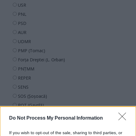
USR
PNL
PSD
AUR
UDMR
PMP (Tomac)
Forța Dreptei (L. Orban)
PNȚMM
REPER
SENS
SOS (Șoșoacă)
POT (Gavrilă)
PACE (Peia)
Do Not Process My Personal Information
Acțiunea Conservatoare (Târziu)
PDF (Lazarus)
If you wish to opt-out of the sale, sharing to third parties, or