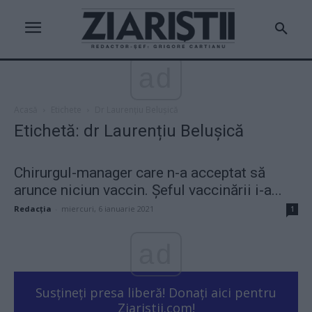
ad
Acasă
Etichete
Dr Laurențiu Belușică
Etichetă: dr Laurențiu Belușică
Chirurgul-manager care n-a acceptat să
arunce niciun vaccin. Șeful vaccinării i-a...
Redacţia
-
miercuri, 6 ianuarie 2021
1
ad
Susțineți presa liberă! Donați aici pentru
Ziaristii.com!