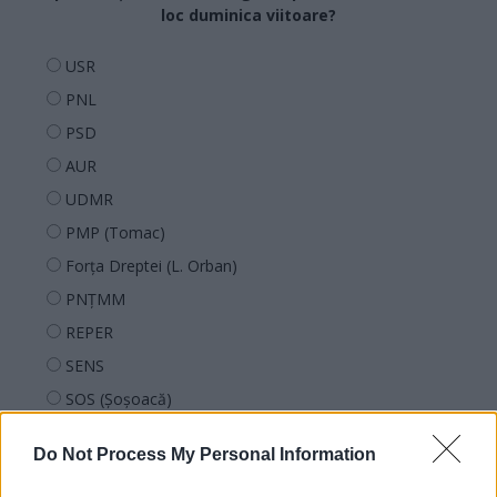
loc duminica viitoare?
USR
PNL
PSD
AUR
UDMR
PMP (Tomac)
Forța Dreptei (L. Orban)
PNȚMM
REPER
SENS
SOS (Șoșoacă)
POT (Gavrilă)
Do Not Process My Personal Information
PACE (Peia)