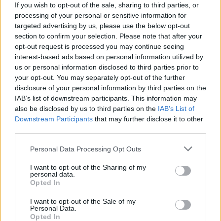
Acțiunea Conservatoare (Târziu)
If you wish to opt-out of the sale, sharing to third parties, or
PDF (Lazarus)
processing of your personal or sensitive information for
targeted advertising by us, please use the below opt-out
PUSL (D. Voiculescu)
section to confirm your selection. Please note that after your
PNȚCD (Pavelescu)
opt-out request is processed you may continue seeing
interest-based ads based on personal information utilized by
PNCR (Terheș)
us or personal information disclosed to third parties prior to
Partidul Patrioților (Surugiu)
your opt-out. You may separately opt-out of the further
disclosure of your personal information by third parties on the
FAR (Coarnă)
IAB’s list of downstream participants. This information may
România pe Primul Loc (Ponta)
also be disclosed by us to third parties on the
IAB’s List of
Altul
Downstream Participants
that may further disclose it to other
third parties.
Personal Data Processing Opt Outs
Arată rezultatele
I want to opt-out of the Sharing of my
personal data.
Arhiva sondajelor
Opted In
I want to opt-out of the Sale of my
Personal Data.
Opted In