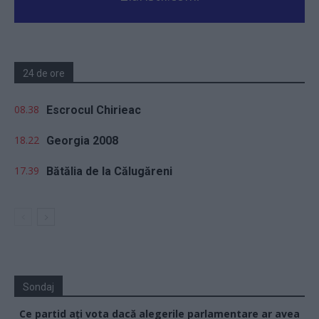
24 de ore
08.38
Escrocul Chirieac
18.22
Georgia 2008
17.39
Bătălia de la Călugăreni
Sondaj
Ce partid ați vota dacă alegerile parlamentare ar avea