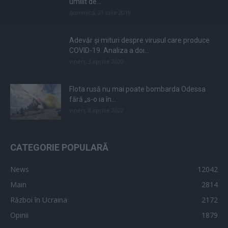
umilit de...
duminică, 21 iulie 2019
Adevăr și mituri despre virusul care produce
COVID-19. Analiza a doi...
vineri, 3 aprilie 2020
Flota rusă nu mai poate bombarda Odessa
fără „s-o ia în...
vineri, 8 aprilie 2022
CATEGORIE POPULARĂ
News
12042
Main
2814
Război în Ucraina
2172
Opinii
1879