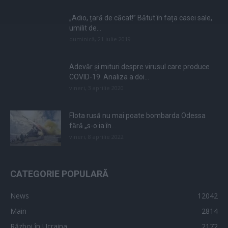
„Adio, țară de căcat!” Bătut în fața casei sale,
umilit de...
duminică, 21 iulie 2019
Adevăr și mituri despre virusul care produce
COVID-19. Analiza a doi...
vineri, 3 aprilie 2020
Flota rusă nu mai poate bombarda Odessa
fără „s-o ia în...
vineri, 8 aprilie 2022
CATEGORIE POPULARĂ
News
12042
Main
2814
Război în Ucraina
2172