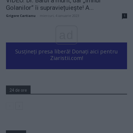
VIDEO. Dr. Barbi a murit, dar „Imnul
Golanilor” îi supraviețuiește! A...
Grigore Cartianu
-
miercuri, 4 ianuarie 2023
1
ad
Susțineți presa liberă! Donați aici pentru
Ziaristii.com!
24 de ore