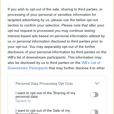
PACE (Peia)
If you wish to opt-out of the sale, sharing to third parties, or
Acțiunea Conservatoare (Târziu)
processing of your personal or sensitive information for
targeted advertising by us, please use the below opt-out
PDF (Lazarus)
section to confirm your selection. Please note that after your
PUSL (D. Voiculescu)
opt-out request is processed you may continue seeing
interest-based ads based on personal information utilized by
PNȚCD (Pavelescu)
us or personal information disclosed to third parties prior to
PNCR (Terheș)
your opt-out. You may separately opt-out of the further
Partidul Patrioților (Surugiu)
disclosure of your personal information by third parties on the
IAB’s list of downstream participants. This information may
FAR (Coarnă)
also be disclosed by us to third parties on the
IAB’s List of
România pe Primul Loc (Ponta)
Downstream Participants
that may further disclose it to other
third parties.
Altul
Personal Data Processing Opt Outs
I want to opt-out of the Sharing of my
Arată rezultatele
personal data.
Opted In
Arhiva sondajelor
I want to opt-out of the Sale of my