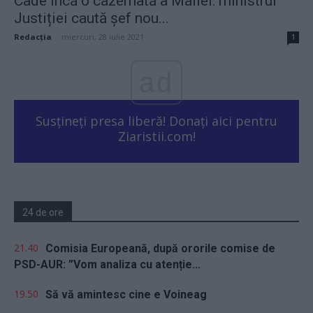
Cade încă o cazemată a Mafiei: ministrul
Justiției caută șef nou...
Redacţia
-
miercuri, 28 iulie 2021
1
ad
Susțineți presa liberă! Donați aici pentru
Ziaristii.com!
24 de ore
21.40
Comisia Europeană, după ororile comise de
PSD-AUR: ”Vom analiza cu atenție...
19.50
Să vă amintesc cine e Voineag