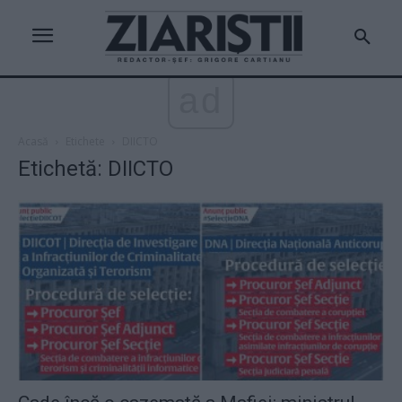
ad
Acasă
Etichete
DIICTO
Etichetă: DIICTO