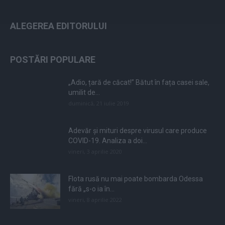
ALEGEREA EDITORULUI
POSTĂRI POPULARE
„Adio, țară de căcat!” Bătut în fața casei sale,
umilit de...
duminică, 21 iulie 2019
Adevăr și mituri despre virusul care produce
COVID-19. Analiza a doi...
vineri, 3 aprilie 2020
Flota rusă nu mai poate bombarda Odessa
fără „s-o ia în...
vineri, 8 aprilie 2022