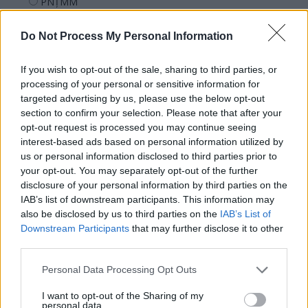
PNȚMM
REPER
Do Not Process My Personal Information
SENS
SOS (Șoșoacă)
If you wish to opt-out of the sale, sharing to third parties, or
POT (Gavrilă)
processing of your personal or sensitive information for
targeted advertising by us, please use the below opt-out
PACE (Peia)
section to confirm your selection. Please note that after your
Acțiunea Conservatoare (Târziu)
opt-out request is processed you may continue seeing
interest-based ads based on personal information utilized by
PDF (Lazarus)
us or personal information disclosed to third parties prior to
PUSL (D. Voiculescu)
your opt-out. You may separately opt-out of the further
disclosure of your personal information by third parties on the
PNȚCD (Pavelescu)
IAB’s list of downstream participants. This information may
PNCR (Terheș)
also be disclosed by us to third parties on the
IAB’s List of
Partidul Patrioților (Surugiu)
Downstream Participants
that may further disclose it to other
third parties.
FAR (Coarnă)
România pe Primul Loc (Ponta)
Personal Data Processing Opt Outs
Altul
I want to opt-out of the Sharing of my
personal data.