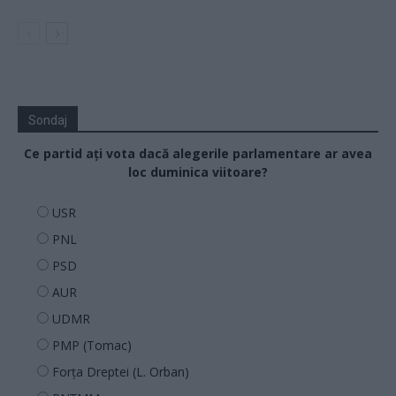
Sondaj
Ce partid ați vota dacă alegerile parlamentare ar avea
loc duminica viitoare?
USR
PNL
PSD
AUR
UDMR
PMP (Tomac)
Forța Dreptei (L. Orban)