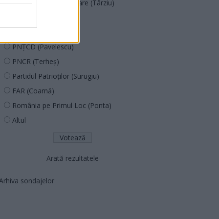
Acțiunea Conservatoare (Târziu)
PDF (Lazarus)
PUSL (D. Voiculescu)
PNȚCD (Pavelescu)
PNCR (Terheș)
Partidul Patrioților (Surugiu)
FAR (Coarnă)
România pe Primul Loc (Ponta)
Altul
Arată rezultatele
Arhiva sondajelor