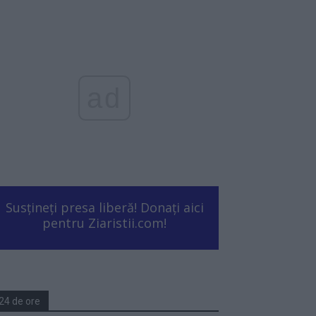
ad
Susțineți presa liberă! Donați aici
pentru Ziaristii.com!
24 de ore