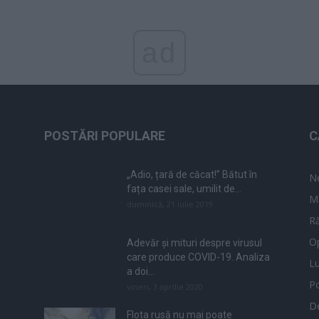
ad
POSTĂRI POPULARE
C
„Adio, țară de căcat!” Bătut în
N
fața casei sale, umilit de...
M
duminică, 21 iulie 2019
Ră
Op
Adevăr și mituri despre virusul
care produce COVID-19. Analiza
L
a doi...
Po
vineri, 3 aprilie 2020
De
Flota rusă nu mai poate