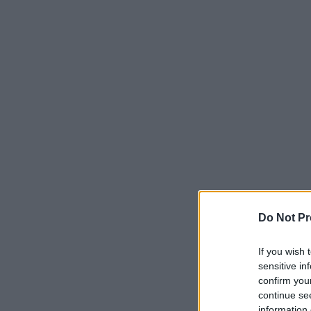
Do Not Pr
If you wish 
sensitive in
confirm you
continue se
information 