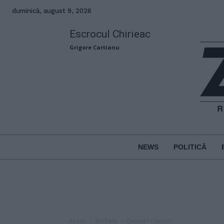
duminică, august 9, 2026
Escrocul Chirieac
Grigore Cartianu
NEWS
POLITICĂ
Acasă
Etichete
Deseuri cauciuc