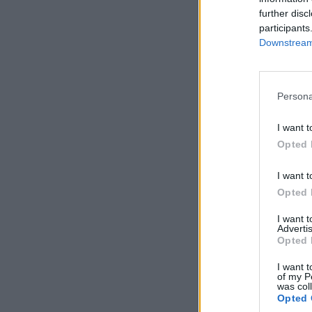
further disc
participants
Downstream 
Persona
I want t
Opted 
I want t
Opted 
I want 
Advertis
Opted 
I want t
of my P
was col
Opted 