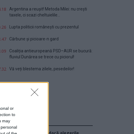
.18
Argentina a reușit! Metoda Milei: nu crești
taxele, ci scazi cheltuielile...
.26
Lupta politicii românești cu prezentul
.47
Cărbune și picioare-n gard
.09
Coaliția antieuropeană PSD–AUR se bucură:
fluviul Dunărea se trece cu piciorul!
.32
Vă veți blestema zilele, pesedeilor!
sonal or
ection to
ou may
Sondaj
 personal
Ce partid ați vota dacă alegerile
out of the