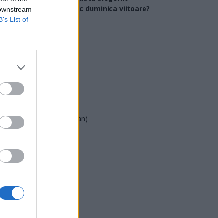
arlamentare ar avea loc duminica viitoare?
 downstream
B’s List of
USR
PNL
PSD
AUR
UDMR
PMP (Tomac)
Forța Dreptei (L. Orban)
PNȚMM
REPER
SENS
SOS (Șoșoacă)
POT (Gavrilă)
PACE (Peia)