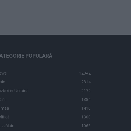
ATEGORIE POPULARĂ
ews
12042
ain
2814
zboi în Ucraina
2172
inii
1884
umea
1416
litică
1300
zvăluiri
1065