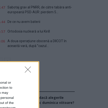
.47
Sabotaj grav al PNRR, de către tabăra anti-
europeană PSD-AUR: pierdem 5...
.44
De ce nu avem baterii
.57
Ortodoxia nucleară a lui Kirill
.06
A doua operațiune obscenă a DIICOT în
această vară, după ”cazul...
sonal or
ection to
Sondaj
ou may
Ce partid ați vota dacă alegerile
 personal
arlamentare ar avea loc duminica viitoare?
out of the
 downstream