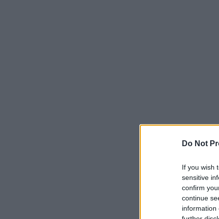
Do Not Pr
If you wish 
sensitive in
confirm you
continue se
information 
further disc