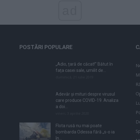
ad
POSTĂRI POPULARE
C
„Adio, țară de căcat!” Bătut în
N
fața casei sale, umilit de...
M
duminică, 21 iulie 2019
Ră
Op
Adevăr și mituri despre virusul
care produce COVID-19. Analiza
L
a doi...
Po
vineri, 3 aprilie 2020
De
Flota rusă nu mai poate
Sp
bombarda Odessa fără „s-o ia
în...