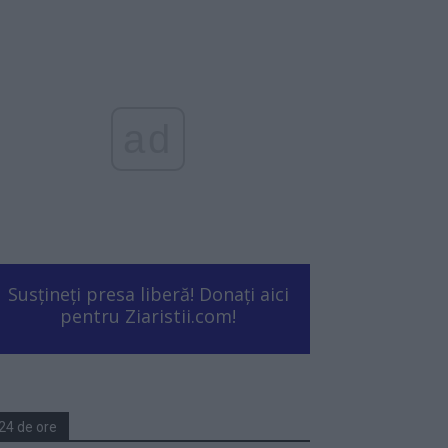
ad
Susțineți presa liberă! Donați aici
pentru Ziaristii.com!
24 de ore