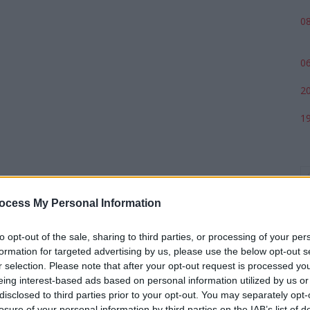
08
06
20
19
ocess My Personal Information
to opt-out of the sale, sharing to third parties, or processing of your per
formation for targeted advertising by us, please use the below opt-out s
r selection. Please note that after your opt-out request is processed y
eing interest-based ads based on personal information utilized by us or
p
disclosed to third parties prior to your opt-out. You may separately opt-
losure of your personal information by third parties on the IAB’s list of