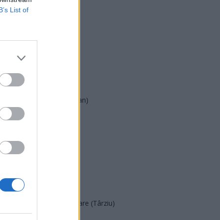
B’s List of
USR
PNL
PSD
AUR
UDMR
PMP (Tomac)
Forța Dreptei (L. Orban)
PNȚMM
REPER
SENS
SOS (Șoșoacă)
POT (Gavrilă)
PACE (Peia)
Acțiunea Conservatoare (Târziu)
PDF (Lazarus)