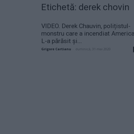
Etichetă: derek chovin
VIDEO. Derek Chauvin, polițistul-
monstru care a incendiat America
L-a părăsit și...
Grigore Cartianu
-
duminică, 31 mai 2020