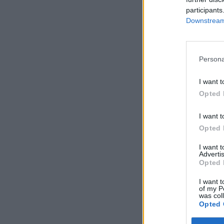
participants
Downstream 
Persona
I want t
Opted 
I want t
Opted 
I want 
Advertis
Opted 
I want t
of my P
was col
Opted 