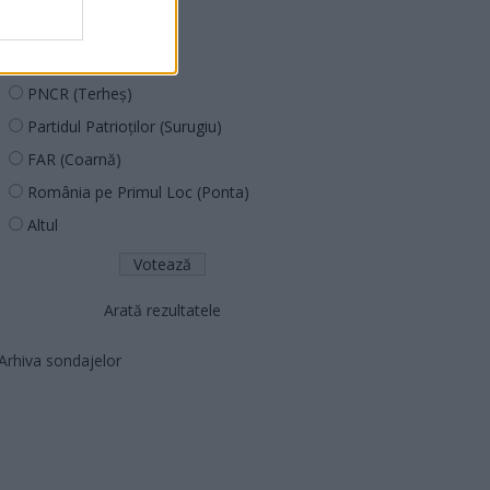
PUSL (D. Voiculescu)
PNȚCD (Pavelescu)
PNCR (Terheș)
Partidul Patrioților (Surugiu)
FAR (Coarnă)
România pe Primul Loc (Ponta)
Altul
Arată rezultatele
Arhiva sondajelor