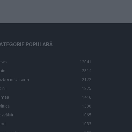
ATEGORIE POPULARĂ
ews
12041
ain
2814
zboi în Ucraina
2172
inii
1875
umea
1416
litică
1300
zvăluiri
1065
ort
1053