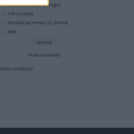
Partidul Patrioților (Surugiu)
FAR (Coarnă)
România pe Primul Loc (Ponta)
Altul
Arată rezultatele
Arhiva sondajelor