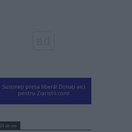
ad
Susțineți presa liberă! Donați aici
pentru Ziaristii.com!
24 de ore