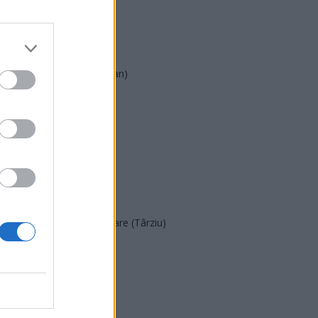
AUR
UDMR
PMP (Tomac)
Forța Dreptei (L. Orban)
PNȚMM
REPER
SENS
SOS (Șoșoacă)
POT (Gavrilă)
PACE (Peia)
Acțiunea Conservatoare (Târziu)
PDF (Lazarus)
PUSL (D. Voiculescu)
PNȚCD (Pavelescu)
PNCR (Terheș)