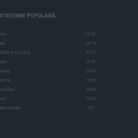
ATEGORIE POPULARĂ
ews
12042
ain
2814
zboi în Ucraina
2172
inii
1876
umea
1416
litică
1300
zvăluiri
1065
ort
1053
ass-media
591