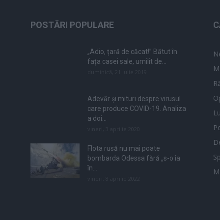
POSTĂRI POPULARE
C
„Adio, țară de căcat!” Bătut în
N
fața casei sale, umilit de...
M
duminică, 21 iulie 2019
Ră
Op
Adevăr și mituri despre virusul
care produce COVID-19. Analiza
L
a doi...
Po
vineri, 3 aprilie 2020
De
Flota rusă nu mai poate
Sp
bombarda Odessa fără „s-o ia
în...
M
vineri, 8 aprilie 2022