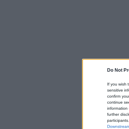
Do Not Pr
If you wish 
sensitive in
confirm you
continue se
information 
further disc
participants
Downstream 