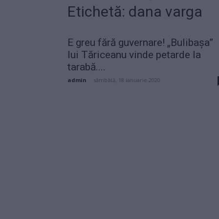
Etichetă: dana varga
E greu fără guvernare! „Bulibașa”
lui Tăriceanu vinde petarde la
tarabă....
admin
-
sâmbătă, 18 ianuarie 2020