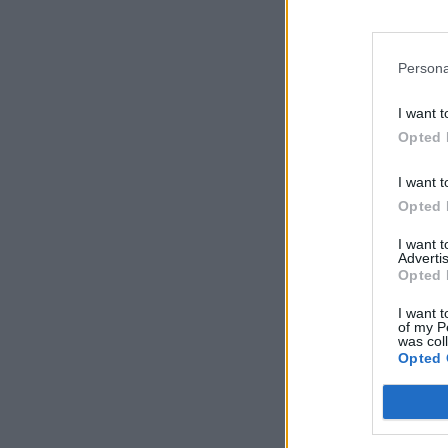
Persona
I want t
Opted 
I want t
Opted 
I want 
Advertis
Opted 
I want t
of my P
was col
Opted 