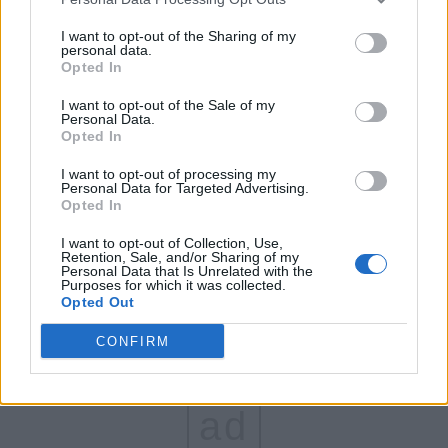
FAR (Coarnă)
I want to opt-out of the Sharing of my
personal data.
România pe Primul Loc (Ponta)
Opted In
Altul
I want to opt-out of the Sale of my
Personal Data.
Opted In
Arată rezultatele
I want to opt-out of processing my
Personal Data for Targeted Advertising.
Opted In
Arhiva sondajelor
I want to opt-out of Collection, Use,
Retention, Sale, and/or Sharing of my
Personal Data that Is Unrelated with the
Purposes for which it was collected.
Opted Out
CONFIRM
ad