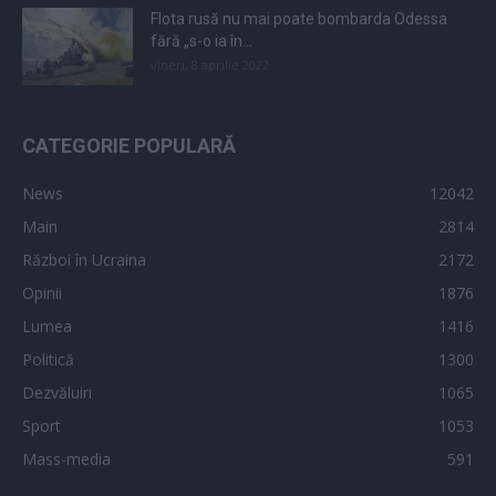
Flota rusă nu mai poate bombarda Odessa
fără „s-o ia în...
vineri, 8 aprilie 2022
CATEGORIE POPULARĂ
News
12042
Main
2814
Război în Ucraina
2172
Opinii
1876
Lumea
1416
Politică
1300
Dezvăluiri
1065
Sport
1053
Mass-media
591