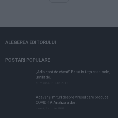
ALEGEREA EDITORULUI
POSTĂRI POPULARE
„Adio, țară de căcat!” Bătut în fața casei sale,
umilit de...
duminică, 21 iulie 2019
Adevăr și mituri despre virusul care produce
COVID-19. Analiza a doi...
vineri, 3 aprilie 2020