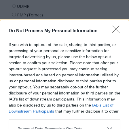
UDMR
PMP (Tomac)
Forța Dreptei (L. Orban)
Do Not Process My Personal Information
PNȚMM
REPER
If you wish to opt-out of the sale, sharing to third parties, or
SENS
processing of your personal or sensitive information for
targeted advertising by us, please use the below opt-out
SOS (Șoșoacă)
section to confirm your selection. Please note that after your
POT (Gavrilă)
opt-out request is processed you may continue seeing
interest-based ads based on personal information utilized by
PACE (Peia)
us or personal information disclosed to third parties prior to
Acțiunea Conservatoare (Târziu)
your opt-out. You may separately opt-out of the further
PDF (Lazarus)
disclosure of your personal information by third parties on the
IAB’s list of downstream participants. This information may
PUSL (D. Voiculescu)
also be disclosed by us to third parties on the
IAB’s List of
PNȚCD (Pavelescu)
Downstream Participants
that may further disclose it to other
third parties.
PNCR (Terheș)
Partidul Patrioților (Surugiu)
Personal Data Processing Opt Outs