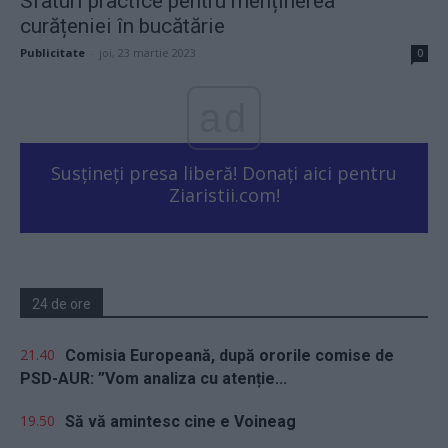
Sfaturi practice pentru menținerea
curățeniei în bucătărie
Publicitate
-
joi, 23 martie 2023
0
ad
Susțineți presa liberă! Donați aici pentru
Ziaristii.com!
24 de ore
21.40
Comisia Europeană, după ororile comise de
PSD-AUR: ”Vom analiza cu atenție...
19.50
Să vă amintesc cine e Voineag