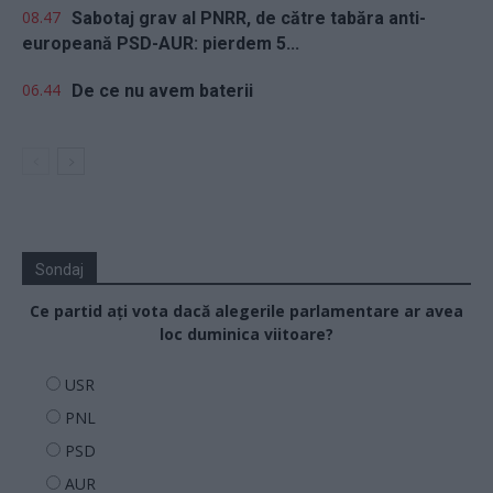
08.47
Sabotaj grav al PNRR, de către tabăra anti-
europeană PSD-AUR: pierdem 5...
06.44
De ce nu avem baterii
Sondaj
Ce partid ați vota dacă alegerile parlamentare ar avea
loc duminica viitoare?
USR
PNL
PSD
AUR