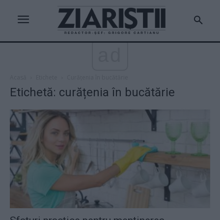
ad
Acasă
Etichete
Curățenia în bucătărie
Etichetă: curățenia în bucătărie