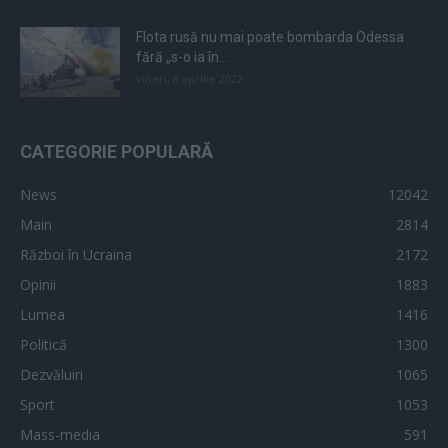
Flota rusă nu mai poate bombarda Odessa
fără „s-o ia în...
vineri, 8 aprilie 2022
CATEGORIE POPULARĂ
News
12042
Main
2814
Război în Ucraina
2172
Opinii
1883
Lumea
1416
Politică
1300
Dezvăluiri
1065
Sport
1053
Mass-media
591