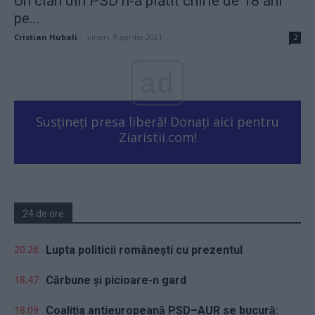
Un clan din PSD n-a plătit chirie de 18 ani
pe...
Cristian Hubali
-
vineri, 9 aprilie 2021
2
ad
Susțineți presa liberă! Donați aici pentru
Ziaristii.com!
24 de ore
20.26
Lupta politicii românești cu prezentul
18.47
Cărbune și picioare-n gard
18.09
Coaliția antieuropeană PSD–AUR se bucură: