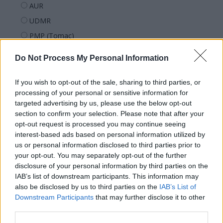
AUR
UDMR
PMP (Tomac)
Forța Dreptei (L. Orban)
Do Not Process My Personal Information
PNȚMM
REPER
If you wish to opt-out of the sale, sharing to third parties, or
processing of your personal or sensitive information for
SENS
targeted advertising by us, please use the below opt-out
SOS (Șoșoacă)
section to confirm your selection. Please note that after your
opt-out request is processed you may continue seeing
POT (Gavrilă)
interest-based ads based on personal information utilized by
PACE (Peia)
us or personal information disclosed to third parties prior to
Acțiunea Conservatoare (Târziu)
your opt-out. You may separately opt-out of the further
disclosure of your personal information by third parties on the
PDF (Lazarus)
IAB’s list of downstream participants. This information may
PUSL (D. Voiculescu)
also be disclosed by us to third parties on the
IAB’s List of
Downstream Participants
that may further disclose it to other
PNȚCD (Pavelescu)
third parties.
PNCR (Terheș)