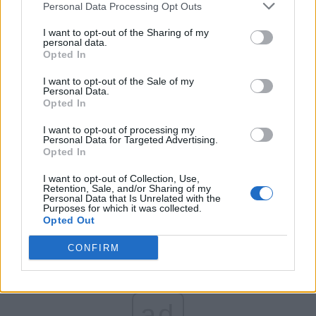
Personal Data Processing Opt Outs
Partidul Patrioților (Surugiu)
FAR (Coarnă)
I want to opt-out of the Sharing of my
personal data.
România pe Primul Loc (Ponta)
Opted In
Altul
I want to opt-out of the Sale of my
Personal Data.
Opted In
Arată rezultatele
I want to opt-out of processing my
Personal Data for Targeted Advertising.
Opted In
Arhiva sondajelor
I want to opt-out of Collection, Use,
Retention, Sale, and/or Sharing of my
Personal Data that Is Unrelated with the
Purposes for which it was collected.
Opted Out
CONFIRM
ad