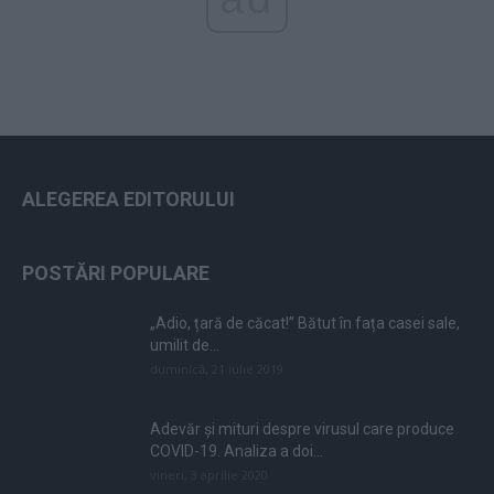
ALEGEREA EDITORULUI
POSTĂRI POPULARE
„Adio, țară de căcat!” Bătut în fața casei sale,
umilit de...
duminică, 21 iulie 2019
Adevăr și mituri despre virusul care produce
COVID-19. Analiza a doi...
vineri, 3 aprilie 2020