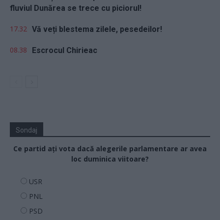
fluviul Dunărea se trece cu piciorul!
17.32
Vă veți blestema zilele, pesedeilor!
08.38
Escrocul Chirieac
Sondaj
Ce partid ați vota dacă alegerile parlamentare ar avea
loc duminica viitoare?
USR
PNL
PSD