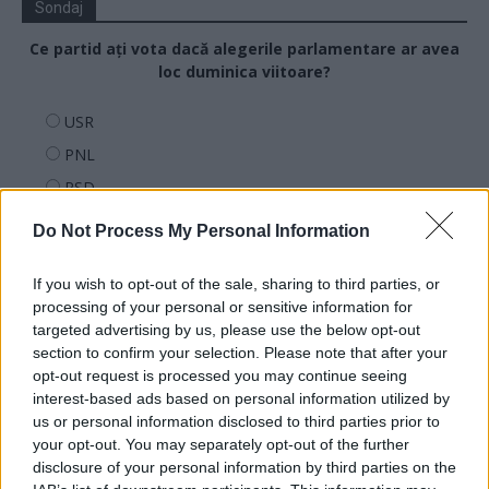
Sondaj
Ce partid ați vota dacă alegerile parlamentare ar avea
loc duminica viitoare?
USR
PNL
PSD
AUR
Do Not Process My Personal Information
UDMR
PMP (Tomac)
If you wish to opt-out of the sale, sharing to third parties, or
processing of your personal or sensitive information for
Forța Dreptei (L. Orban)
targeted advertising by us, please use the below opt-out
PNȚMM
section to confirm your selection. Please note that after your
opt-out request is processed you may continue seeing
REPER
interest-based ads based on personal information utilized by
SENS
us or personal information disclosed to third parties prior to
your opt-out. You may separately opt-out of the further
SOS (Șoșoacă)
disclosure of your personal information by third parties on the
POT (Gavrilă)