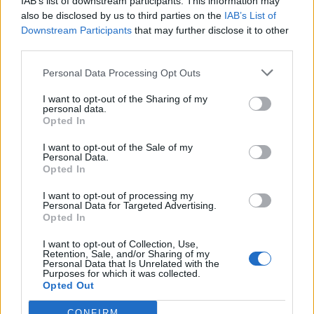
IAB’s list of downstream participants. This information may
PACE (Peia)
also be disclosed by us to third parties on the
IAB’s List of
Downstream Participants
that may further disclose it to other
Acțiunea Conservatoare (Târziu)
third parties.
PDF (Lazarus)
Personal Data Processing Opt Outs
PUSL (D. Voiculescu)
I want to opt-out of the Sharing of my
PNȚCD (Pavelescu)
personal data.
PNCR (Terheș)
Opted In
Partidul Patrioților (Surugiu)
I want to opt-out of the Sale of my
Personal Data.
FAR (Coarnă)
Opted In
România pe Primul Loc (Ponta)
I want to opt-out of processing my
Altul
Personal Data for Targeted Advertising.
Opted In
I want to opt-out of Collection, Use,
Retention, Sale, and/or Sharing of my
Arată rezultatele
Personal Data that Is Unrelated with the
Purposes for which it was collected.
Opted Out
Arhiva sondajelor
CONFIRM