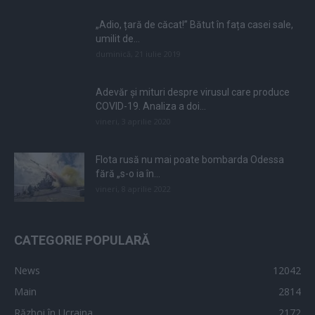
„Adio, țară de căcat!” Bătut în fața casei sale,
umilit de...
duminică, 21 iulie 2019
Adevăr și mituri despre virusul care produce
COVID-19. Analiza a doi...
vineri, 3 aprilie 2020
Flota rusă nu mai poate bombarda Odessa
fără „s-o ia în...
vineri, 8 aprilie 2022
CATEGORIE POPULARĂ
News
12042
Main
2814
Război în Ucraina
2172