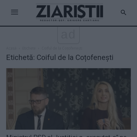
ad
Acasă
Etichete
Coiful de la Coțofenești
Etichetă: Coiful de la Coțofenești