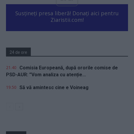
Susțineți presa liberă! Donați aici pentru
Ziaristii.com!
24 de ore
21.40
Comisia Europeană, după ororile comise de
PSD-AUR: ”Vom analiza cu atenție...
19.50
Să vă amintesc cine e Voineag