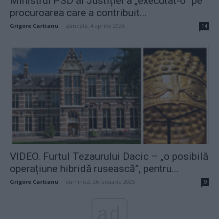
Ministrul PSD al Justiției a „executat-o” pe
procuroarea care a contribuit...
Grigore Cartianu
-
sâmbătă, 4 aprilie 2026
14
VIDEO. Furtul Tezaurului Dacic – „o posibilă
operațiune hibridă rusească”, pentru...
Grigore Cartianu
-
duminică, 26 ianuarie 2025
9
ad