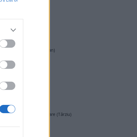
PNL
PSD
AUR
UDMR
PMP (Tomac)
Forța Dreptei (L. Orban)
PNȚMM
REPER
SENS
SOS (Șoșoacă)
POT (Gavrilă)
PACE (Peia)
Acțiunea Conservatoare (Târziu)
PDF (Lazarus)
PUSL (D. Voiculescu)