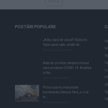
POSTĂRI POPULARE
C
„Adio, țară de căcat!” Bătut în
N
fața casei sale, umilit de...
M
duminică, 21 iulie 2019
Ră
Op
Adevăr și mituri despre virusul
care produce COVID-19. Analiza
L
a doi...
Po
vineri, 3 aprilie 2020
De
Flota rusă nu mai poate
Sp
bombarda Odessa fără „s-o ia
în...
M
vineri, 8 aprilie 2022