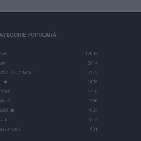
ATEGORIE POPULARĂ
ews
12042
ain
2814
zboi în Ucraina
2172
inii
1876
umea
1416
litică
1300
zvăluiri
1065
ort
1053
ass-media
591