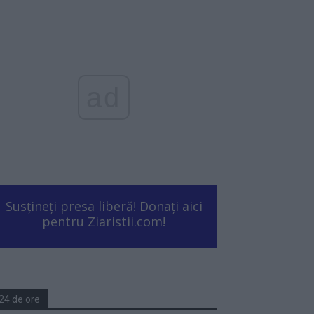
ad
Susțineți presa liberă! Donați aici
pentru Ziaristii.com!
24 de ore