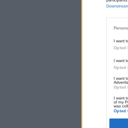
Downstream 
Persona
I want t
Opted 
I want t
Opted 
I want 
Advertis
Opted 
I want t
of my P
was col
Opted 