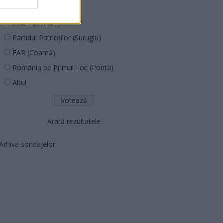
PNȚCD (Pavelescu)
PNCR (Terheș)
Partidul Patrioților (Surugiu)
FAR (Coarnă)
România pe Primul Loc (Ponta)
Altul
Arată rezultatele
Arhiva sondajelor