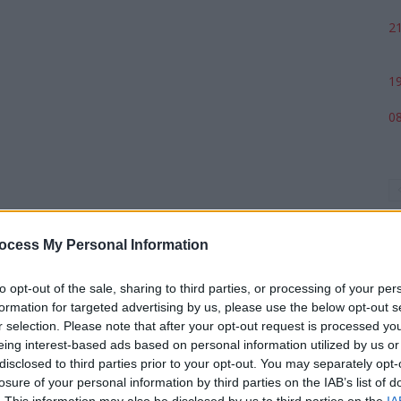
21
19
08
ocess My Personal Information
to opt-out of the sale, sharing to third parties, or processing of your per
formation for targeted advertising by us, please use the below opt-out s
r selection. Please note that after your opt-out request is processed y
p
eing interest-based ads based on personal information utilized by us or
disclosed to third parties prior to your opt-out. You may separately opt-
losure of your personal information by third parties on the IAB’s list of
. This information may also be disclosed by us to third parties on the
IA