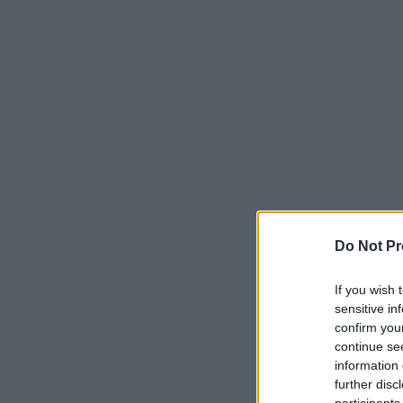
Do Not Pr
If you wish 
sensitive in
confirm you
continue se
information 
further disc
participants