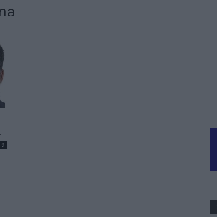
ana
.
9