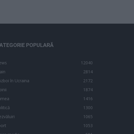
ATEGORIE POPULARĂ
ews
12040
ain
2814
zboi în Ucraina
2172
inii
1874
umea
1416
litică
1300
zvăluiri
1065
ort
1053