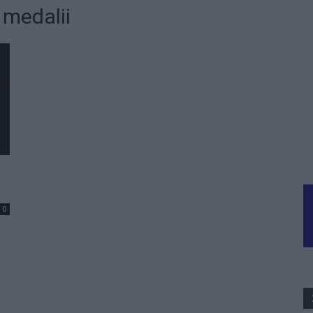
 medalii
0