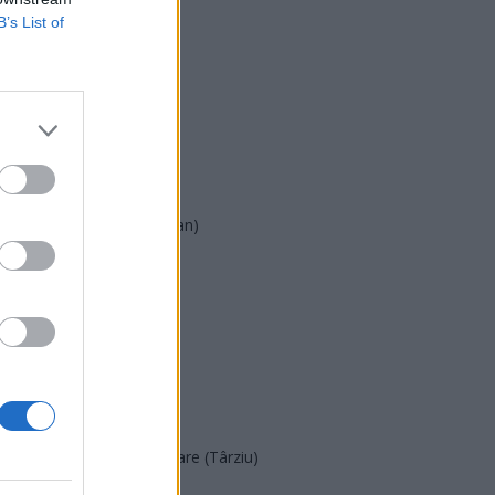
B’s List of
USR
PNL
PSD
AUR
UDMR
PMP (Tomac)
Forța Dreptei (L. Orban)
PNȚMM
REPER
SENS
SOS (Șoșoacă)
POT (Gavrilă)
PACE (Peia)
Acțiunea Conservatoare (Târziu)
PDF (Lazarus)