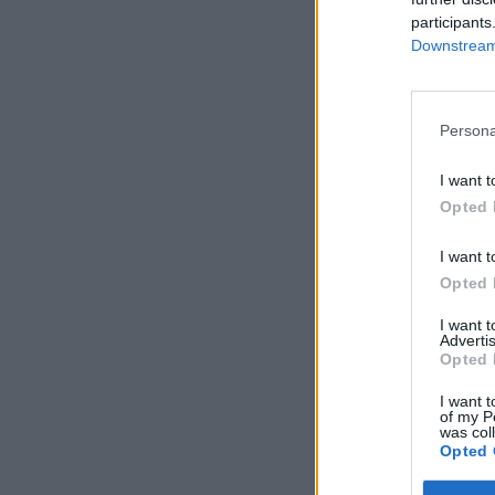
participants
Downstream 
Persona
I want t
Opted 
I want t
Opted 
I want 
Advertis
Opted 
I want t
of my P
was col
Opted 