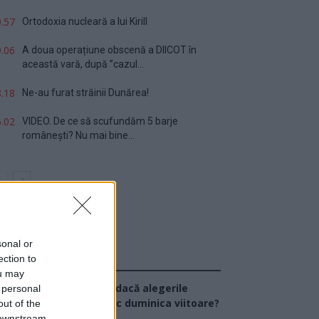
.57
Ortodoxia nucleară a lui Kirill
.06
A doua operațiune obscenă a DIICOT în
această vară, după ”cazul...
.18
Ne-au furat străinii Dunărea!
.02
VIDEO. De ce să scufundăm 5 barje
românești? Nu mai bine...
sonal or
ection to
Sondaj
ou may
Ce partid ați vota dacă alegerile
 personal
arlamentare ar avea loc duminica viitoare?
out of the
 downstream