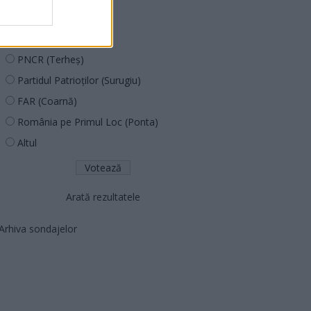
PUSL (D. Voiculescu)
PNȚCD (Pavelescu)
PNCR (Terheș)
Partidul Patrioților (Surugiu)
FAR (Coarnă)
România pe Primul Loc (Ponta)
Altul
Arată rezultatele
Arhiva sondajelor