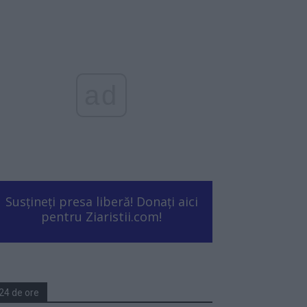
ad
Susțineți presa liberă! Donați aici
pentru Ziaristii.com!
24 de ore