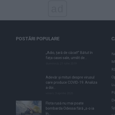
ad
POSTĂRI POPULARE
C
„Adio, țară de căcat!” Bătut în
N
fața casei sale, umilit de...
M
duminică, 21 iulie 2019
Ră
Op
Adevăr și mituri despre virusul
care produce COVID-19. Analiza
L
a doi...
Po
vineri, 3 aprilie 2020
De
Flota rusă nu mai poate
Sp
bombarda Odessa fără „s-o ia
în...