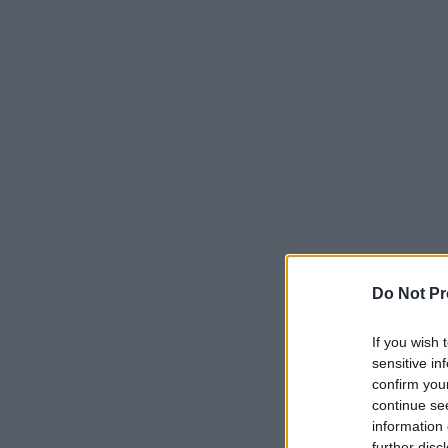
Do Not Pr
If you wish 
sensitive in
confirm you
continue se
information 
further disc