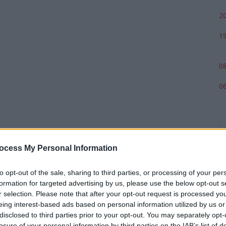
20
19
08
06
ocess My Personal Information
to opt-out of the sale, sharing to third parties, or processing of your per
formation for targeted advertising by us, please use the below opt-out s
r selection. Please note that after your opt-out request is processed y
eing interest-based ads based on personal information utilized by us or
p
disclosed to third parties prior to your opt-out. You may separately opt-
losure of your personal information by third parties on the IAB’s list of