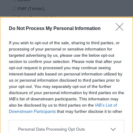
PMP (Tomac)
Forța Dreptei (L. Orban)
PNȚMM
Do Not Process My Personal Information
REPER
If you wish to opt-out of the sale, sharing to third parties, or
SENS
processing of your personal or sensitive information for
SOS (Șoșoacă)
targeted advertising by us, please use the below opt-out
section to confirm your selection. Please note that after your
POT (Gavrilă)
opt-out request is processed you may continue seeing
PACE (Peia)
interest-based ads based on personal information utilized by
Acțiunea Conservatoare (Târziu)
us or personal information disclosed to third parties prior to
your opt-out. You may separately opt-out of the further
PDF (Lazarus)
disclosure of your personal information by third parties on the
PUSL (D. Voiculescu)
IAB’s list of downstream participants. This information may
also be disclosed by us to third parties on the
IAB’s List of
PNȚCD (Pavelescu)
Downstream Participants
that may further disclose it to other
PNCR (Terheș)
third parties.
Partidul Patrioților (Surugiu)
Personal Data Processing Opt Outs