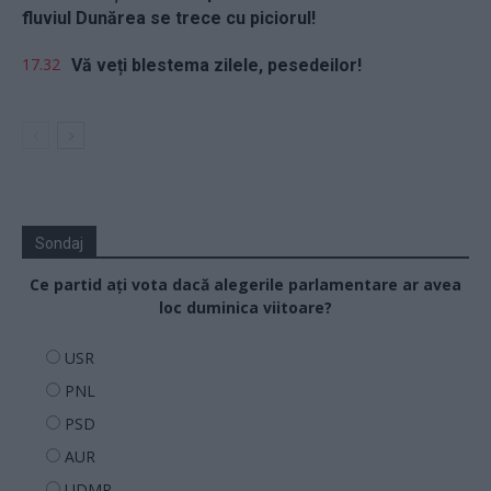
fluviul Dunărea se trece cu piciorul!
17.32
Vă veți blestema zilele, pesedeilor!
Sondaj
Ce partid ați vota dacă alegerile parlamentare ar avea
loc duminica viitoare?
USR
PNL
PSD
AUR
UDMR