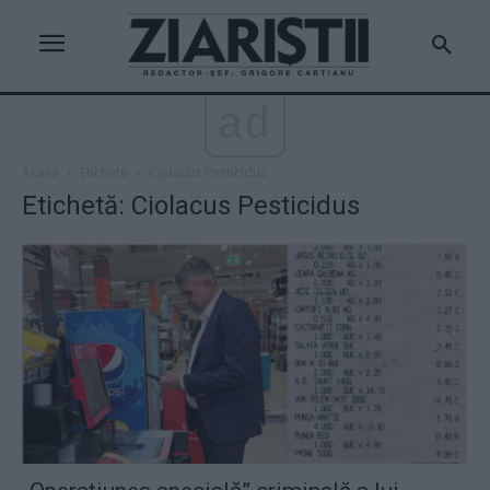
ad
Acasă
Etichete
Ciolacus Pesticidus
Etichetă: Ciolacus Pesticidus