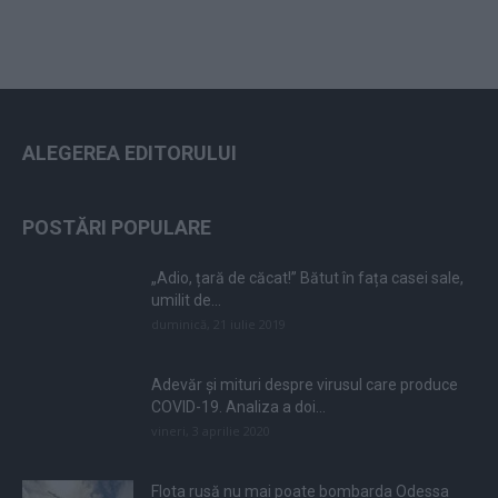
ALEGEREA EDITORULUI
POSTĂRI POPULARE
„Adio, țară de căcat!” Bătut în fața casei sale,
umilit de...
duminică, 21 iulie 2019
Adevăr și mituri despre virusul care produce
COVID-19. Analiza a doi...
vineri, 3 aprilie 2020
Flota rusă nu mai poate bombarda Odessa