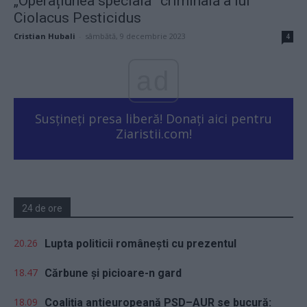
„Operațiunea specială” criminală a lui
Ciolacus Pesticidus
Cristian Hubali
-
sâmbătă, 9 decembrie 2023
4
ad
Susțineți presa liberă! Donați aici pentru
Ziaristii.com!
24 de ore
20.26
Lupta politicii românești cu prezentul
18.47
Cărbune și picioare-n gard
18.09
Coaliția antieuropeană PSD–AUR se bucură: