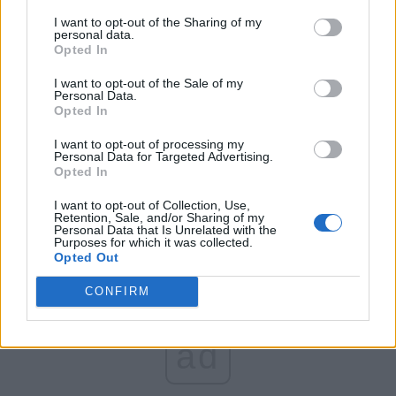
FAR (Coarnă)
I want to opt-out of the Sharing of my
România pe Primul Loc (Ponta)
personal data.
Opted In
Altul
I want to opt-out of the Sale of my
Personal Data.
Opted In
Arată rezultatele
I want to opt-out of processing my
Personal Data for Targeted Advertising.
Arhiva sondajelor
Opted In
I want to opt-out of Collection, Use,
Retention, Sale, and/or Sharing of my
Personal Data that Is Unrelated with the
Purposes for which it was collected.
Opted Out
CONFIRM
ad