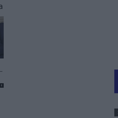
a
 –
8