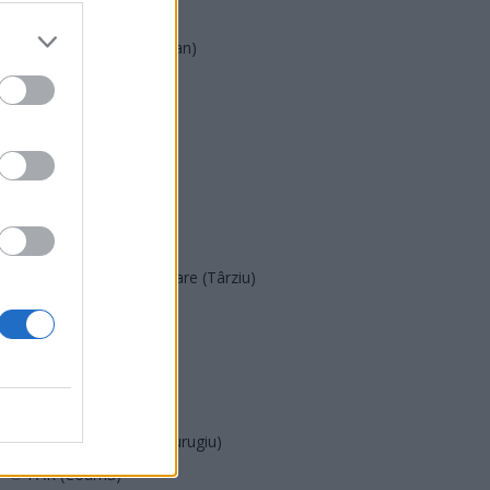
PMP (Tomac)
Forța Dreptei (L. Orban)
PNȚMM
REPER
SENS
SOS (Șoșoacă)
POT (Gavrilă)
PACE (Peia)
Acțiunea Conservatoare (Târziu)
PDF (Lazarus)
PUSL (D. Voiculescu)
PNȚCD (Pavelescu)
PNCR (Terheș)
Partidul Patrioților (Surugiu)
FAR (Coarnă)