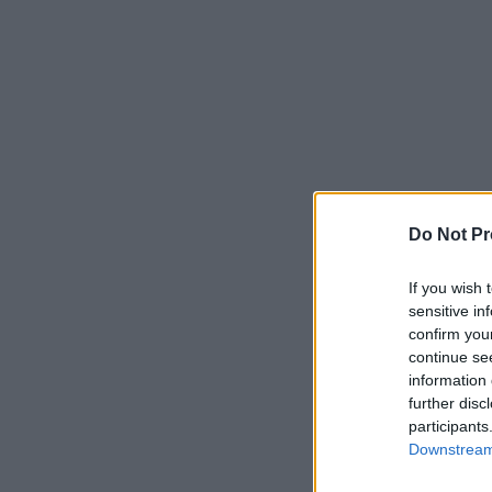
Do Not Pr
If you wish 
sensitive in
confirm you
continue se
information 
further disc
participants
Downstream 