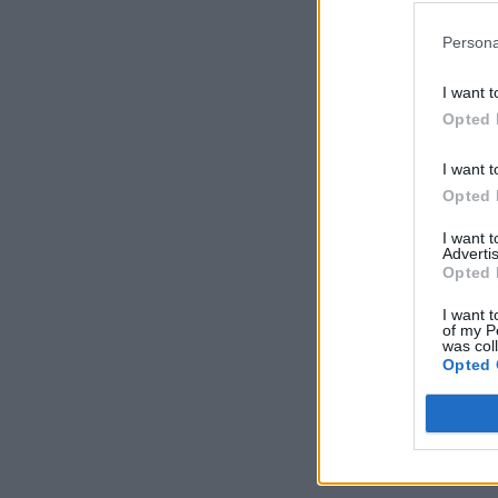
Persona
I want t
Opted 
I want t
Opted 
I want 
Advertis
Opted 
I want t
of my P
was col
Opted 