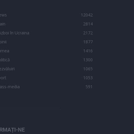
ews
12042
ain
2814
zboi în Ucraina
2172
inii
1877
umea
1416
litică
1300
zvăluiri
1065
ort
1053
ass-media
591
RMAȚI-NE