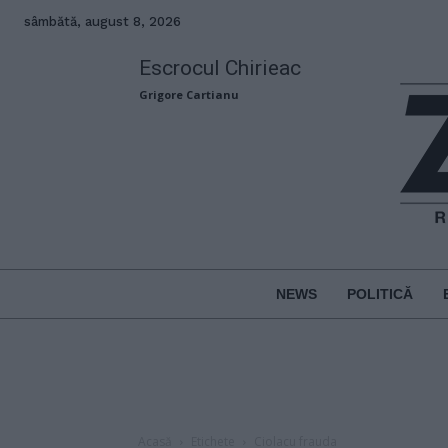
sâmbătă, august 8, 2026
Escrocul Chirieac
Grigore Cartianu
NEWS
POLITICĂ
Acasă
Etichete
Ciolacu frauda