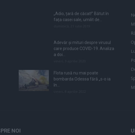
„Adio, țară de căcat!” Bătut în
N
fața casei sale, umilit de...
M
duminică, 21 iulie 2019
Ră
Op
Adevăr și mituri despre virusul
care produce COVID-19. Analiza
L
a doi...
Po
vineri, 3 aprilie 2020
De
Flota rusă nu mai poate
Sp
bombarda Odessa fără „s-o ia
în...
M
vineri, 8 aprilie 2022
PRE NOI
U