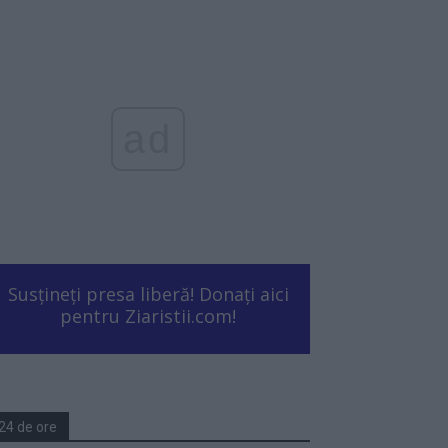
ad
Susțineți presa liberă! Donați aici
pentru Ziaristii.com!
24 de ore