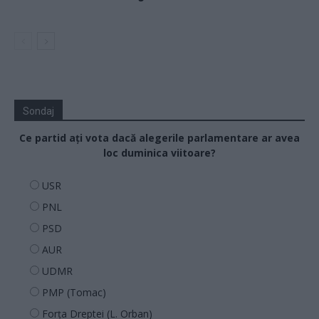
Sondaj
Ce partid ați vota dacă alegerile parlamentare ar avea
loc duminica viitoare?
USR
PNL
PSD
AUR
UDMR
PMP (Tomac)
Forța Dreptei (L. Orban)