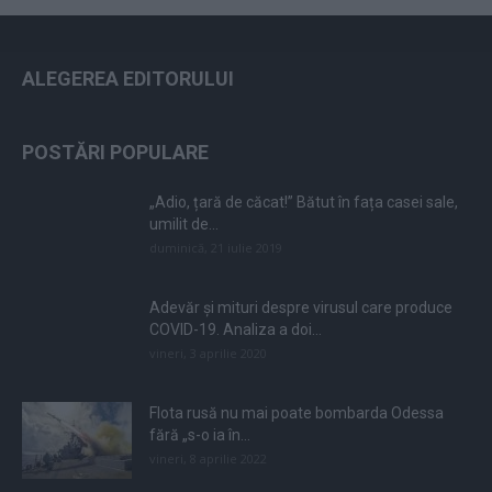
ALEGEREA EDITORULUI
POSTĂRI POPULARE
„Adio, țară de căcat!” Bătut în fața casei sale,
umilit de...
duminică, 21 iulie 2019
Adevăr și mituri despre virusul care produce
COVID-19. Analiza a doi...
vineri, 3 aprilie 2020
Flota rusă nu mai poate bombarda Odessa
fără „s-o ia în...
vineri, 8 aprilie 2022