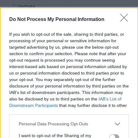
PNȚMM
REPER
Do Not Process My Personal Information
SENS
If you wish to opt-out of the sale, sharing to third parties, or
SOS (Șoșoacă)
processing of your personal or sensitive information for
POT (Gavrilă)
targeted advertising by us, please use the below opt-out
PACE (Peia)
section to confirm your selection. Please note that after your
opt-out request is processed you may continue seeing
Acțiunea Conservatoare (Târziu)
interest-based ads based on personal information utilized by
PDF (Lazarus)
us or personal information disclosed to third parties prior to
your opt-out. You may separately opt-out of the further
PUSL (D. Voiculescu)
disclosure of your personal information by third parties on the
PNȚCD (Pavelescu)
IAB’s list of downstream participants. This information may
also be disclosed by us to third parties on the
IAB’s List of
PNCR (Terheș)
Downstream Participants
that may further disclose it to other
Partidul Patrioților (Surugiu)
third parties.
FAR (Coarnă)
Personal Data Processing Opt Outs
România pe Primul Loc (Ponta)
I want to opt-out of the Sharing of my
Altul