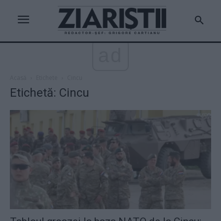
ad
Acasă
Etichete
Cincu
Etichetă: Cincu