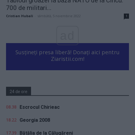
Tabloul groazei la baza NATO de la Cincu:
700 de militari...
Cristian Hubali
-
sâmbătă, 5 noiembrie 2022
1
ad
Susțineți presa liberă! Donați aici pentru
Ziaristii.com!
24 de ore
08.38
Escrocul Chirieac
18.22
Georgia 2008
17.39
Bătălia de la Călugăreni