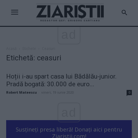
ad
Acasă
Etichete
Ceasuri
Etichetă: ceasuri
Hoții i-au spart casa lui Bădălău-junior.
Pradă bogată: 30.000 de euro...
Robert Mateescu
-
vineri, 19 iunie 2020
0
ad
Susțineți presa liberă! Donați aici pentru
Ziaristii.com!