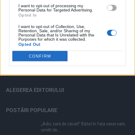
I want to opt-out of processing my
Personal Data for Targeted Advertising.
Opted In
I want to opt-out of Collection, Use,
ad
Retention, Sale, and/or Sharing of my
Personal Data that Is Unrelated with the
Purposes for which it was collected.
Opted Out
CONFIRM
ALEGEREA EDITORULUI
POSTĂRI POPULARE
„Adio, țară de căcat!” Bătut în fața casei sale,
umilit de...