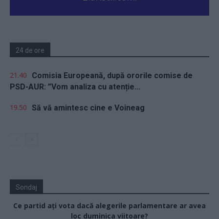
24 de ore
21.40
Comisia Europeană, după ororile comise de
PSD-AUR: ”Vom analiza cu atenție...
19.50
Să vă amintesc cine e Voineag
Sondaj
Ce partid ați vota dacă alegerile parlamentare ar avea
loc duminica viitoare?