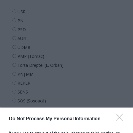
USR
PNL
PSD
AUR
UDMR
PMP (Tomac)
Forța Dreptei (L. Orban)
PNȚMM
REPER
SENS
SOS (Șoșoacă)
POT (Gavrilă)
PACE (Peia)
Do Not Process My Personal Information
Acțiunea Conservatoare (Târziu)