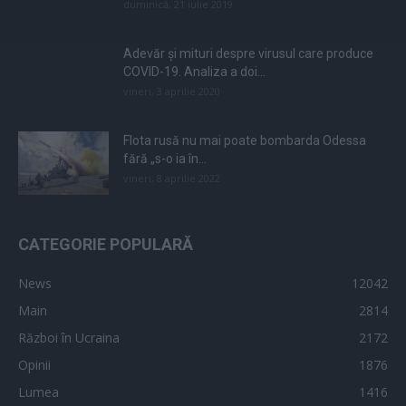
duminică, 21 iulie 2019
Adevăr și mituri despre virusul care produce
COVID-19. Analiza a doi...
vineri, 3 aprilie 2020
Flota rusă nu mai poate bombarda Odessa
fără „s-o ia în...
vineri, 8 aprilie 2022
CATEGORIE POPULARĂ
News
12042
Main
2814
Război în Ucraina
2172
Opinii
1876
Lumea
1416